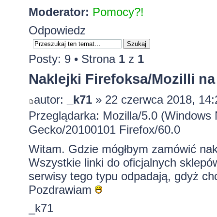
Moderator:
Pomocy?!
Odpowiedz
Posty: 9 • Strona
1
z
1
Naklejki Firefoksa/Mozilli n
autor:
_k71
» 22 czerwca 2018, 14:
Przeglądarka: Mozilla/5.0 (Windows 
Gecko/20100101 Firefox/60.0
Witam. Gdzie mógłbym zamówić naklejk
Wszystkie linki do oficjalnych sklepów
serwisy tego typu odpadają, gdyż chc
Pozdrawiam
_k71