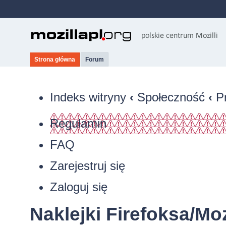
Strona główna
Forum
Indeks witryny
‹
Społeczność
‹
P
Regulamin
FAQ
Zarejestruj się
Zaloguj się
Naklejki Firefoksa/Moz