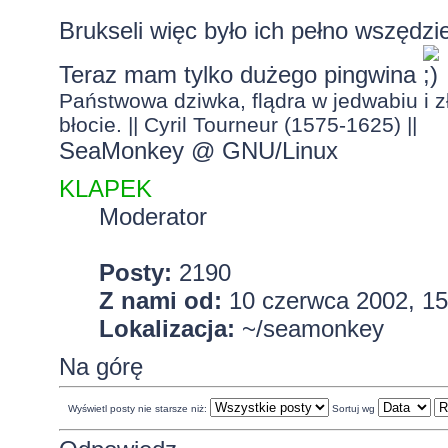
Brukseli więc było ich pełno wszędz
Teraz mam tylko dużego pingwina
Państwowa dziwka, flądra w jedwabiu i zł
błocie. || Cyril Tourneur (1575-1625) ||
SeaMonkey @ GNU/Linux
KLAPEK
Moderator
Posty:
2190
Z nami od:
10 czerwca 2002, 15
Lokalizacja:
~/seamonkey
Na górę
Wyświetl posty nie starsze niż:
Sortuj wg