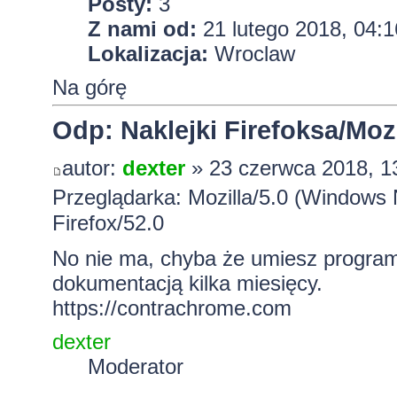
Posty:
3
Z nami od:
21 lutego 2018, 04:1
Lokalizacja:
Wroclaw
Na górę
Odp: Naklejki Firefoksa/Mozi
autor:
dexter
» 23 czerwca 2018, 1
Przeglądarka: Mozilla/5.0 (Windows
Firefox/52.0
No nie ma, chyba że umiesz progra
dokumentacją kilka miesięcy.
https://contrachrome.com
dexter
Moderator