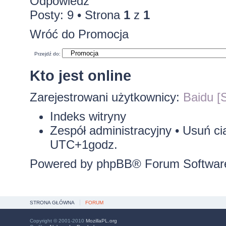
Odpowiedz
Posty: 9 • Strona
1
z
1
Wróć do Promocja
Przejdź do:
Kto jest online
Zarejestrowani użytkownicy:
Baidu [S
Indeks witryny
Zespół administracyjny
•
Usuń ci
UTC+1godz.
Powered by
phpBB
® Forum Softwar
STRONA GŁÓWNA
FORUM
Copyright © 2001-2010
MozillaPL.org