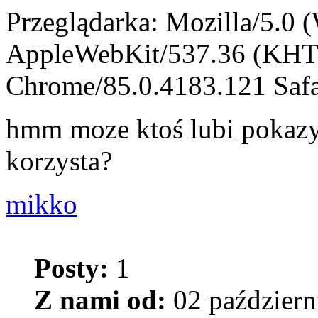
Przeglądarka: Mozilla/5.0
AppleWebKit/537.36 (KHT
Chrome/85.0.4183.121 Safa
hmm moze ktoś lubi pokazyw
korzysta?
mikko
Posty:
1
Z nami od:
02 październ