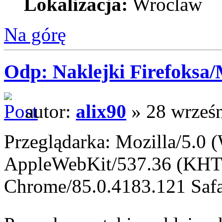
Lokalizacja:
Wroclaw
Na górę
Odp: Naklejki Firefoksa/M
autor:
alix90
» 28 wrześn
Przeglądarka: Mozilla/5.0
AppleWebKit/537.36 (KHT
Chrome/85.0.4183.121 Safa