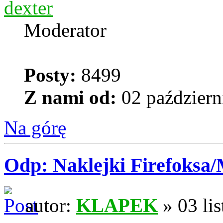
dexter
Moderator
Posty:
8499
Z nami od:
02 październ
Na górę
Odp: Naklejki Firefoksa/M
autor:
KLAPEK
» 03 li