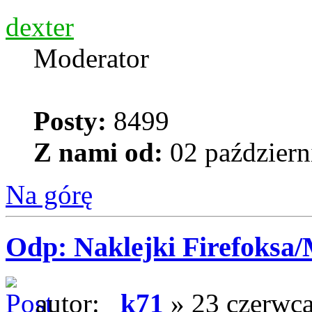
dexter
Moderator
Posty:
8499
Z nami od:
02 październ
Na górę
Odp: Naklejki Firefoksa/M
autor:
_k71
» 23 czerwca