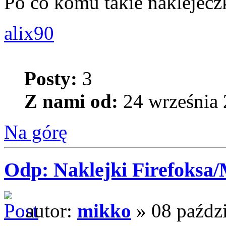
Po co komu takie naklejecz
alix90
Posty:
3
Z nami od:
24 września 
Na górę
Odp: Naklejki Firefoksa/M
autor:
mikko
» 08 paździ