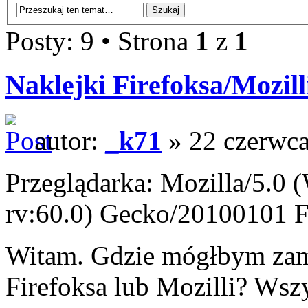
Posty: 9 • Strona
1
z
1
Naklejki Firefoksa/Mozill
autor:
_k71
» 22 czerwca
Przeglądarka: Mozilla/5.0
rv:60.0) Gecko/20100101 F
Witam. Gdzie mógłbym zamó
Firefoksa lub Mozilli? Wszy