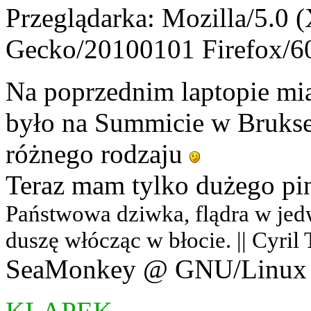
Przeglądarka: Mozilla/5.0 
Gecko/20100101 Firefox/6
Na poprzednim laptopie mia
było na Summicie w Bruksel
różnego rodzaju
Teraz mam tylko dużego p
Państwowa dziwka, flądra w jedwab
duszę włócząc w błocie. || Cyril
SeaMonkey @ GNU/Linux