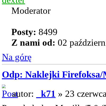
Moderator
Posty:
8499
Z nami od:
02 październ
Na górę
Odp: Naklejki Firefoksa/M
autor:
_k71
» 23 czerwca