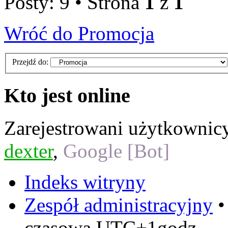
Posty: 9 • Strona
1
z
1
Wróć do Promocja
Przejdź do:
Kto jest online
Zarejestrowani użytkownic
dexter
,
Google [Bot]
Indeks witryny
Zespół administracyjny
czasowa UTC+1godz.