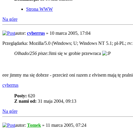
Strona WWW
Na górę
autor:
cyberrus
» 10 marca 2005, 17:04
Przeglądarka: Mozilla/5.0 (Windows; U; Windows NT 5.1; pl-PL; rv:
Olhado/256 pisze:
Jimi się w grobie przewraca
eee jimmy ma się dobrze - przecież oni razem z elvisem mają tę praln
cyberrus
Posty:
620
Z nami od:
31 maja 2004, 09:13
Na górę
autor:
Tomek
» 11 marca 2005, 07:24