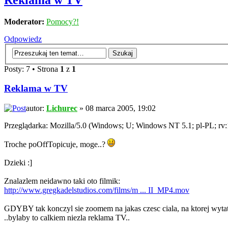
Reklama w TV
Moderator:
Pomocy?!
Odpowiedz
Posty: 7 • Strona
1
z
1
Reklama w TV
autor:
Lichurec
» 08 marca 2005, 19:02
Przeglądarka: Mozilla/5.0 (Windows; U; Windows NT 5.1; pl-PL; rv:
Troche poOffTopicuje, moge..?
Dzieki :]
Znalazlem neidawno taki oto filmik:
http://www.gregkadelstudios.com/films/m ... II_MP4.mov
GDYBY tak konczyl sie zoomem na jakas czesc ciala, na ktorej wytat
..bylaby to calkiem niezla reklama TV..