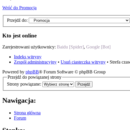
Wróć do Promocja
Przejdź do:
Kto jest online
Zarejestrowani użytkownicy:
Baidu [Spider]
,
Google [Bot]
Indeks witryny
Zespół administracyjny
•
Usuń ciasteczka witryny
• Strefa cz
Powered by
phpBB
® Forum Software © phpBB Group
Przejdź do powiązanej strony
Strony powiązane:
Nawigacja:
Strona główna
Forum