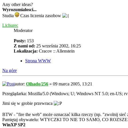
Any other ideas?
Wyrozumialosci...
Studia
Czas liczenia zasobow
Lichurec
Moderator
Posty:
153
Z nami od:
25 września 2002, 16:25
Lokalizacja:
Cracov :: Allenstein
Strona WWW
Na górę
autor:
Olhado/256
» 09 marca 2005, 13:21
Przeglądarka: Mozilla/5.0 (Windows; U; Windows NT 5.0; en-US; 
Jimi się w grobie przewraca
BTW - "fire the web" może oznaczać kilka rzeczy (np. "zwolnij sieć z
Pamiętaj obywatelu: WTYCZKI TO NIE TO SAMO, CO ROZSZ
WinXP SP2