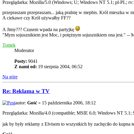
Przeglądarka: Mozilla/5.0 (Windows; U; Windows NT 5.1; pl-PL; r
przepraszam przepraszam... jaką pralnię w mephis. Król mieszka w mi
A ciekawe czy Król używałby FF??
A Jimy??? Czasem wpada na partyjkę
"Mym sojusznikiem jest Moc, i potężnym sojusznikiem ona jest." -- 
Tomek
Moderator
Posty:
9041
Z nami od:
19 sierpnia 2004, 06:52
Na górę
Re: Reklama w TV
autor:
Gość
» 15 października 2006, 18:12
Przeglądarka: Mozilla/4.0 (compatible; MSIE 6.0; Windows NT 5.1
jak by były reklamy z Elvisem to wszystkich by zachęciło do kupna