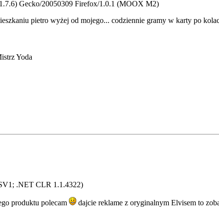
v:1.7.6) Gecko/20050309 Firefox/1.0.1 (MOOX M2)
eszkaniu pietro wyżej od mojego... codziennie gramy w karty po kolacj
Mistrz Yoda
; SV1; .NET CLR 1.1.4322)
 tego produktu polecam
dajcie reklame z oryginalnym Elvisem to zoba