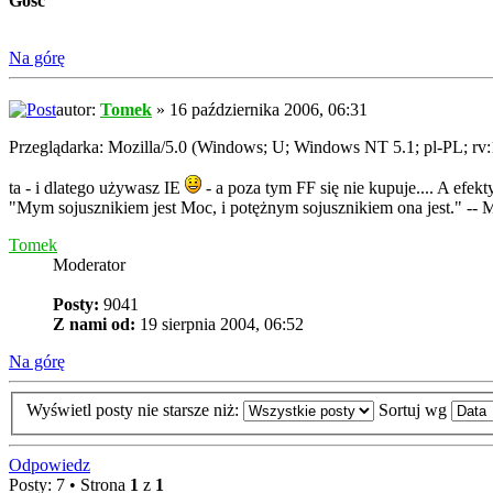
Gość
Na górę
autor:
Tomek
» 16 października 2006, 06:31
Przeglądarka: Mozilla/5.0 (Windows; U; Windows NT 5.1; pl-PL; rv
ta - i dlatego używasz IE
- a poza tym FF się nie kupuje.... A efekty
"Mym sojusznikiem jest Moc, i potężnym sojusznikiem ona jest." -- 
Tomek
Moderator
Posty:
9041
Z nami od:
19 sierpnia 2004, 06:52
Na górę
Wyświetl posty nie starsze niż:
Sortuj wg
Odpowiedz
Posty: 7 • Strona
1
z
1