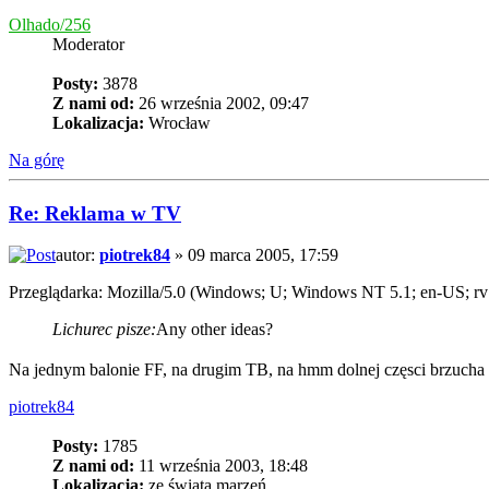
Olhado/256
Moderator
Posty:
3878
Z nami od:
26 września 2002, 09:47
Lokalizacja:
Wrocław
Na górę
Re: Reklama w TV
autor:
piotrek84
» 09 marca 2005, 17:59
Przeglądarka: Mozilla/5.0 (Windows; U; Windows NT 5.1; en-US; rv
Lichurec pisze:
Any other ideas?
Na jednym balonie FF, na drugim TB, na hmm dolnej częsci brzucha n
piotrek84
Posty:
1785
Z nami od:
11 września 2003, 18:48
Lokalizacja:
ze świata marzeń