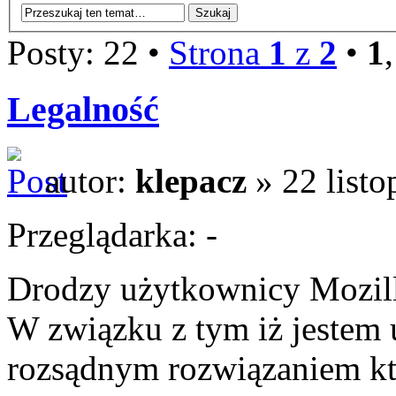
Posty: 22 •
Strona
1
z
2
•
1
Legalność
autor:
klepacz
» 22 listo
Przeglądarka: -
Drodzy użytkownicy Mozill
W związku z tym iż jestem
rozsądnym rozwiązaniem kt