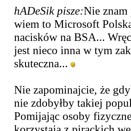
hADeSik pisze:
Nie znam p
wiem to Microsoft Polska 
nacisków na BSA... Wręcz
jest nieco inna w tym zak
skuteczna...
Nie zapominajcie, że gdy
nie zdobyłby takiej popul
Pomijając osoby fizyczne
korzystają z pirackich we