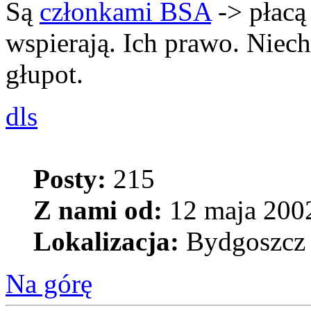
Są
członkami BSA
-> płacą
wspierają. Ich prawo. Niec
głupot.
dls
Posty:
215
Z nami od:
12 maja 2002
Lokalizacja:
Bydgoszcz
Na górę