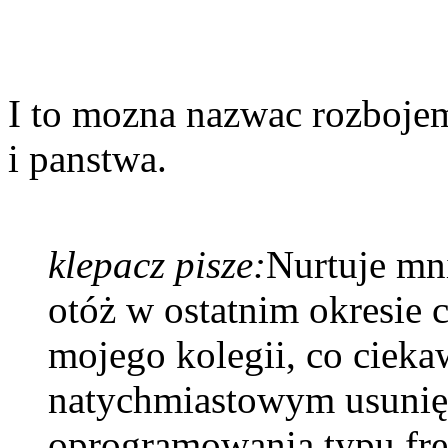
I to mozna nazwac rozbojem
i panstwa.
klepacz pisze:
Nurtuje mn
otóż w ostatnim okresie 
mojego kolegii, co cieka
natychmiastowym usunię
oprogramowania typu fre