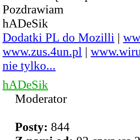
Pozdrawiam
hADeSik
Dodatki PL do Mozilli
|
www
www.zus.4un.pl
|
www.wiru
nie tylko...
hADeSik
Moderator
Posty:
844