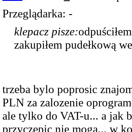
Przeglądarka: -
klepacz pisze:
odpuściłem 
zakupiłem pudełkową we
trzeba bylo poprosic znajo
PLN za zalozenie oprogra
ale tylko do VAT-u... a jak 
przyczepic nie moga... w k