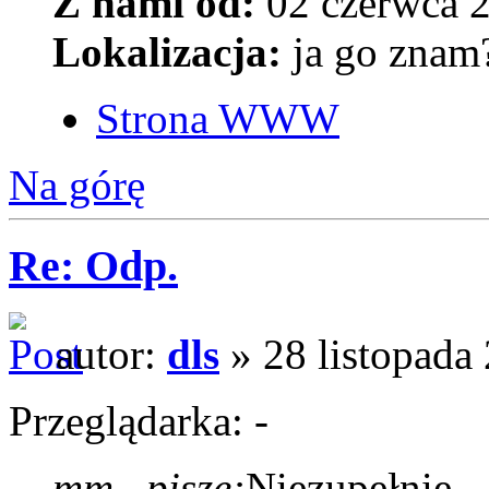
Z nami od:
02 czerwca 2
Lokalizacja:
ja go znam
Strona WWW
Na górę
Re: Odp.
autor:
dls
» 28 listopada
Przeglądarka: -
mm_ pisze:
Niezupełnie..