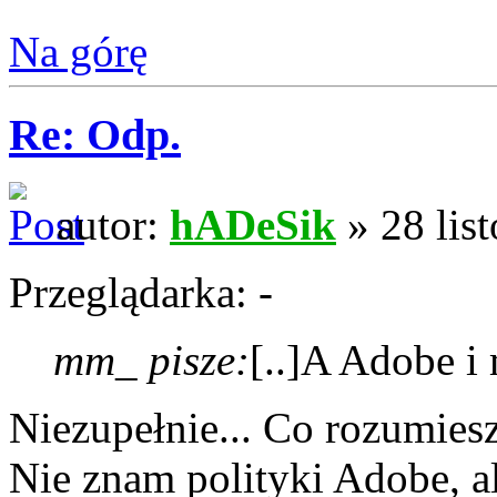
Na górę
Re: Odp.
autor:
hADeSik
» 28 lis
Przeglądarka: -
mm_ pisze:
[..]A Adobe i
Niezupełnie... Co rozumies
Nie znam polityki Adobe, a