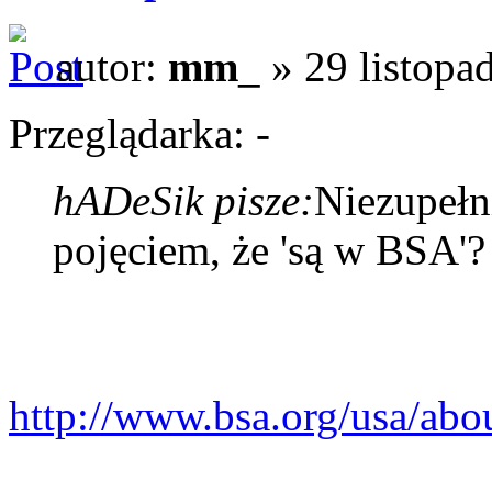
autor:
mm_
» 29 listopa
Przeglądarka: -
hADeSik pisze:
Niezupełn
pojęciem, że 'są w BSA'?
http://www.bsa.org/usa/abo