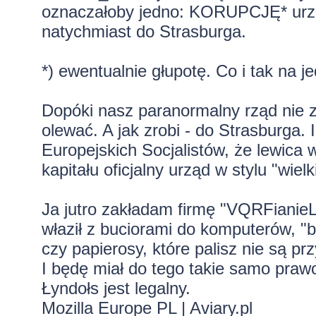
oznaczałoby jedno: KORUPCJĘ* urzę
natychmiast do Strasburga.
*) ewentualnie głupotę. Co i tak na j
Dopóki nasz paranormalny rząd nie zro
olewać. A jak zrobi - do Strasburga. 
Europejskich Socjalistów, że lewica
kapitału oficjalny urząd w stylu "wiel
Ja jutro zakładam firmę "VQRFianieLu
właził z buciorami do komputerów, "
czy papierosy, które palisz nie są pr
I będę miał do tego takie samo praw
Łyndołs jest legalny.
Mozilla Europe PL
|
Aviary.pl