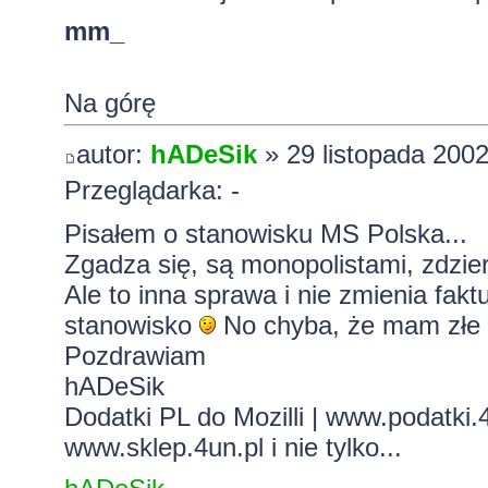
mm_
Na górę
autor:
hADeSik
» 29 listopada 2002
Przeglądarka: -
Pisałem o stanowisku MS Polska...
Zgadza się, są monopolistami, zdziera
Ale to inna sprawa i nie zmienia fak
stanowisko
No chyba, że mam złe i
Pozdrawiam
hADeSik
Dodatki PL do Mozilli
|
www.podatki.4
www.sklep.4un.pl
i nie tylko...