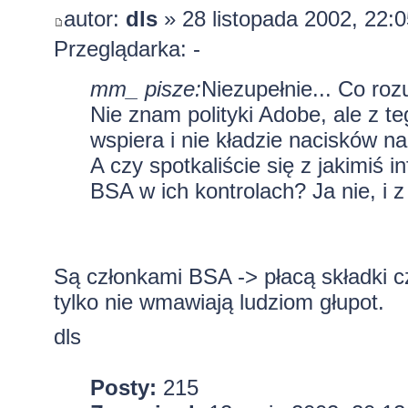
autor:
dls
» 28 listopada 2002, 22:0
Przeglądarka: -
mm_ pisze:
Niezupełnie... Co ro
Nie znam polityki Adobe, ale z t
wspiera i nie kładzie nacisków na 
A czy spotkaliście się z jakimiś
BSA w ich kontrolach? Ja nie, i 
Są
członkami BSA
-> płacą składki c
tylko nie wmawiają ludziom głupot.
dls
Posty:
215