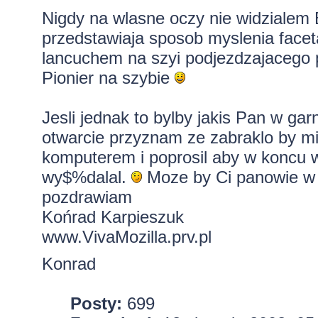
Nigdy na wlasne oczy nie widzialem B
przedstawiaja sposob myslenia facet
lancuchem na szyi podjezdzajacego 
Pionier na szybie
Jesli jednak to bylby jakis Pan w garn
otwarcie przyznam ze zabraklo by m
komputerem i poprosil aby w koncu w
wy$%dalal.
Moze by Ci panowie w 
pozdrawiam
Końrad Karpieszuk
www.VivaMozilla.prv.pl
Konrad
Posty:
699