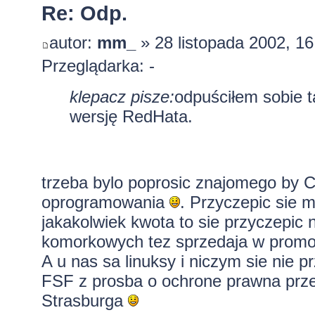
Re: Odp.
autor:
mm_
» 28 listopada 2002, 16
Przeglądarka: -
klepacz pisze:
odpuściłem sobie t
wersję RedHata.
trzeba bylo poprosic znajomego by C
oprogramowania
. Przyczepic sie m
jakakolwiek kwota to sie przyczepic n
komorkowych tez sprzedaja w promoc
A u nas sa linuksy i niczym sie nie 
FSF z prosba o ochrone prawna prze
Strasburga