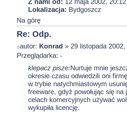
Z nami od:
12 maja 2002, 20:12
Lokalizacja:
Bydgoszcz
Na górę
Re: Odp.
autor:
Konrad
» 29 listopada 2002,
Przeglądarka: -
klepacz pisze:
Nurtuje mnie jeszc
okresie czasu odwiedzili oni firm
w trybie natychmiastowym usuni
freeware, gdyż powołując się na 
celach komercyjnych używać woln
wykupiła licencję.