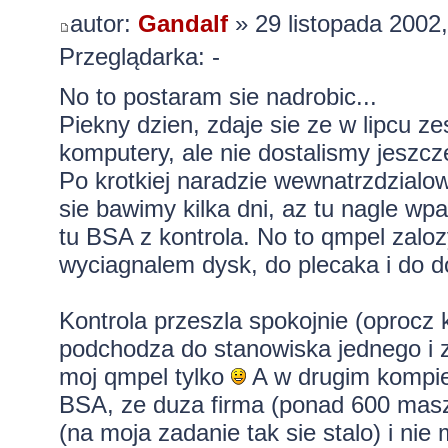
autor:
Gandalf
» 29 listopada 2002,
Przeglądarka: -
No to postaram sie nadrobic...
Piekny dzien, zdaje sie ze w lipcu ze
komputery, ale nie dostalismy jeszc
Po krotkiej naradzie wewnatrzdzialow
sie bawimy kilka dni, az tu nagle wp
tu BSA z kontrola. No to qmpel zalozy
wyciagnalem dysk, do plecaka i do d
Kontrola przeszla spokojnie (oprocz 
podchodza do stanowiska jednego i z
moj qmpel tylko
A w drugim kompie 
BSA, ze duza firma (ponad 600 masz
(na moja zadanie tak sie stalo) i nie