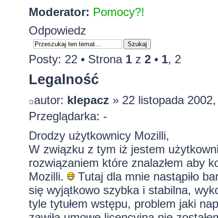
Moderator:
Pomocy?!
Odpowiedz
Posty: 22 •
Strona
1
z
2
•
1
,
2
Legalność
autor:
klepacz
» 22 listopada 2002,
Przeglądarka: -
Drodzy użytkownicy Mozilli,
W związku z tym iż jestem użytkow
rozwiązaniem które znalazłem aby ko
Mozilli.
Tutaj dla mnie nastąpiło ba
się wyjątkowo szybka i stabilna, wyko
tyle tytułem wstępu, problem jaki na
zawiłą umowę licencyjną nie został