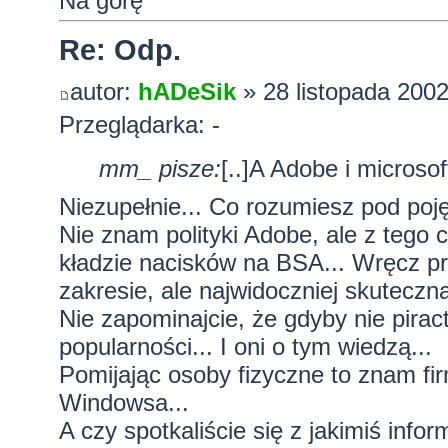
Na górę
Re: Odp.
autor:
hADeSik
» 28 listopada 2002
Przeglądarka: -
mm_ pisze:
[..]A Adobe i microso
Niezupełnie... Co rozumiesz pod poj
Nie znam polityki Adobe, ale z tego c
kładzie nacisków na BSA... Wręcz prz
zakresie, ale najwidoczniej skuteczn
Nie zapominajcie, że gdyby nie piract
popularności... I oni o tym wiedzą...
Pomijając osoby fizyczne to znam firm
Windowsa...
A czy spotkaliście się z jakimiś in