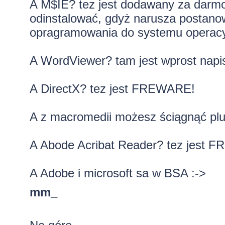
A M$IE? tez jest dodawany za darmo 
odinstalować, gdyż narusza postano
opragramowania do systemu operacy
A WordViewer? tam jest wprost nap
A DirectX? tez jest FREWARE!
A z macromedii możesz ściągnąć plu
A Abode Acribat Reader? tez jest 
A Adobe i microsoft sa w BSA :->
mm_