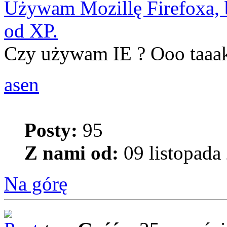
Używam Mozillę Firefoxa, b
od XP.
Czy używam IE ? Ooo taaak.
asen
Posty:
95
Z nami od:
09 listopada
Na górę