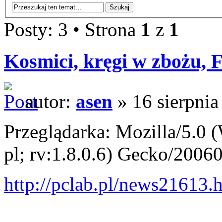
Posty: 3 • Strona
1
z
1
Kosmici, kręgi w zbożu, 
autor:
asen
» 16 sierpnia
Przeglądarka: Mozilla/5.0
pl; rv:1.8.0.6) Gecko/20060
http://pclab.pl/news21613.