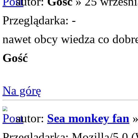
autor:
Gość
» 25 wrześni
Przeglądarka: -
nawet obcy wiedza co dobr
Gość
Na górę
autor:
Sea monkey fan
»
Przeglądarka: Mozilla/5.0