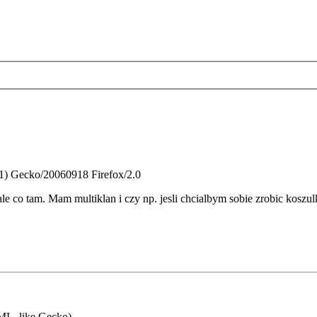
.1) Gecko/20060918 Firefox/2.0
e co tam. Mam multiklan i czy np. jesli chcialbym sobie zrobic kosz
ML, like Gecko)