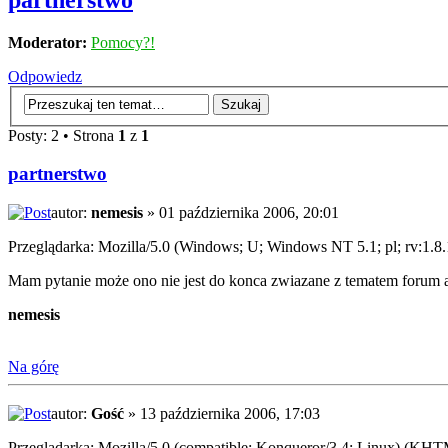
partnerstwo
Moderator:
Pomocy?!
Odpowiedz
Posty: 2 • Strona
1
z
1
partnerstwo
autor:
nemesis
» 01 października 2006, 20:01
Przeglądarka: Mozilla/5.0 (Windows; U; Windows NT 5.1; pl; rv:1.8
Mam pytanie może ono nie jest do konca zwiazane z tematem forum al
nemesis
Na górę
autor:
Gość
» 13 października 2006, 17:03
Przeglądarka: Mozilla/5.0 (compatible; Konqueror/3.4; Linux) (KHT