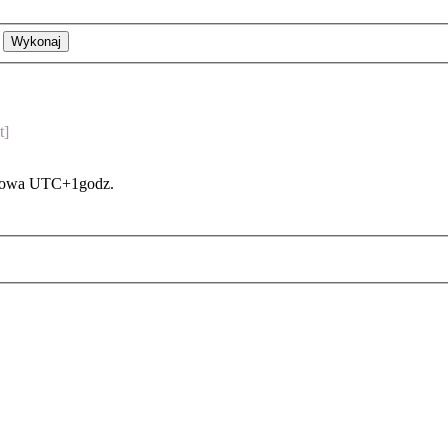
t]
asowa UTC+1godz.