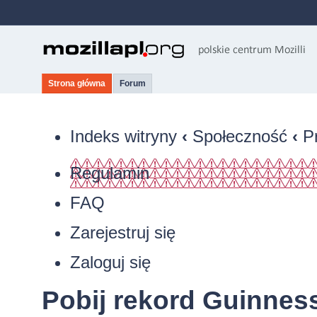
Strona główna
Forum
Indeks witryny
‹
Społeczność
‹
P
Regulamin
FAQ
Zarejestruj się
Zaloguj się
Pobij rekord Guinness