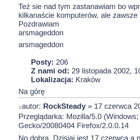
Też sie nad tym zastanawiam bo wpr
kilkanaście komputerów, ale zawsze 
Pozdrawiam
arsmageddon
arsmageddon
Posty:
206
Z nami od:
29 listopada 2002, 1
Lokalizacja:
Kraków
Na górę
autor:
RockSteady
» 17 czerwca 2
Przeglądarka: Mozilla/5.0 (Windows; 
Gecko/20080404 Firefox/2.0.0.14
No dobra. Dzisiaj jest 17 czerwca a n