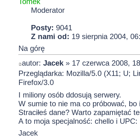
Tomek
Moderator
Posty:
9041
Z nami od:
19 sierpnia 2004, 06
Na górę
autor:
Jacek
» 17 czerwca 2008, 18
Przeglądarka: Mozilla/5.0 (X11; U; L
Firefox/3.0
I miliony osób ddosują serwery.
W sumie to nie ma co próbować, bo i 
Straciłeś dane? Warto zapamiętać te
A to moja specjalność: chello i UPC:
Jacek