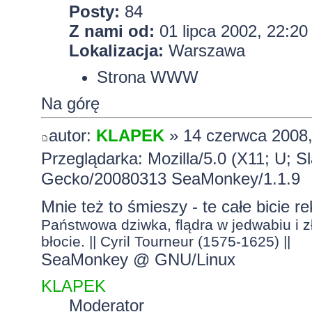
Posty:
84
Z nami od:
01 lipca 2002, 22:20
Lokalizacja:
Warszawa
Strona WWW
Na górę
autor:
KLAPEK
» 14 czerwca 2008,
Przeglądarka: Mozilla/5.0 (X11; U; S
Gecko/20080313 SeaMonkey/1.1.9
Mnie też to śmieszy - te całe bicie re
Państwowa dziwka, flądra w jedwabiu i zł
błocie. || Cyril Tourneur (1575-1625) ||
SeaMonkey @ GNU/Linux
KLAPEK
Moderator