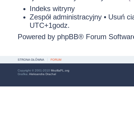
Indeks witryny
Zespół administracyjny
•
Usuń ci
UTC+1godz.
Powered by
phpBB
® Forum Softwar
STRONA GŁÓWNA
FORUM
Copyright © 2001-2010
MozillaPL.org
Grafika:
Aleksandra Drachal