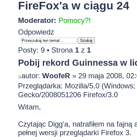
FireFox'a w ciągu 24
Moderator:
Pomocy?!
Odpowiedz
Posty: 9 • Strona
1
z
1
Pobij rekord Guinnessa w li
autor:
WoofeR
» 29 maja 2008, 02
Przeglądarka: Mozilla/5.0 (Windows; 
Gecko/2008051206 Firefox/3.0
Witam,
Czytając Digg'a, natrafiłem na fajną
pełnej wersji przeglądarki Firefox 3.