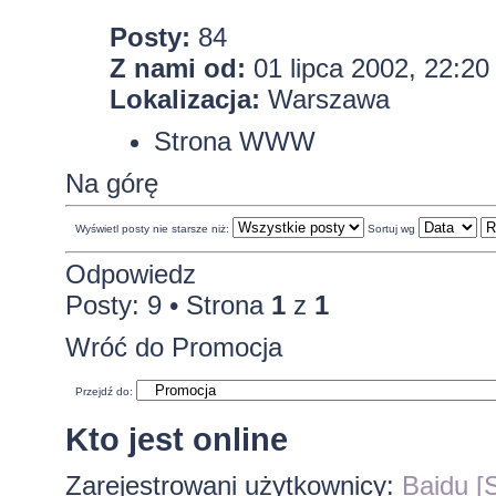
Posty:
84
Z nami od:
01 lipca 2002, 22:20
Lokalizacja:
Warszawa
Strona WWW
Na górę
Wyświetl posty nie starsze niż:
Sortuj wg
Odpowiedz
Posty: 9 • Strona
1
z
1
Wróć do Promocja
Przejdź do:
Kto jest online
Zarejestrowani użytkownicy:
Baidu [S