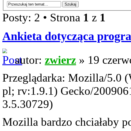
Posty: 2 • Strona
1
z
1
Ankieta dotycząca prog
autor:
zwierz
» 19 czerw
Przeglądarka: Mozilla/5.0
pl; rv:1.9.1) Gecko/20090
3.5.30729)
Mozilla bardzo chciałaby p