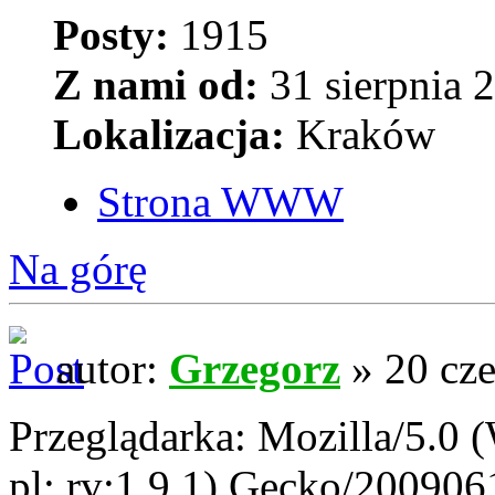
Posty:
1915
Z nami od:
31 sierpnia 
Lokalizacja:
Kraków
Strona WWW
Na górę
autor:
Grzegorz
» 20 cze
Przeglądarka: Mozilla/5.0
pl; rv:1.9.1) Gecko/20090