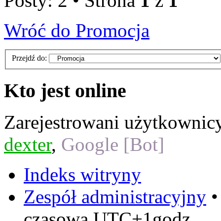
Posty: 2 • Strona
1
z
1
Wróć do Promocja
Przejdź do:
Kto jest online
Zarejestrowani użytkownic
dexter
,
Google [Bot]
Indeks witryny
Zespół administracyjny
czasowa UTC+1godz.