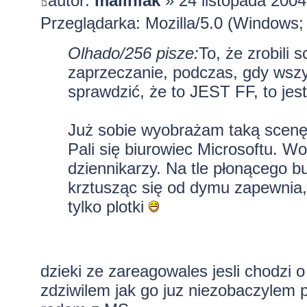
autor:
maliniak
» 24 listopada 2004
Przeglądarka: Mozilla/5.0 (Windows;
Olhado/256 pisze:
To, że zrobili 
zaprzeczanie, podczas, gdy wsz
sprawdzić, że to JEST FF, to jest
Już sobie wyobrażam taką scenę
Pali się biurowiec Microsoftu. Wok
dziennikarzy. Na tle płonącego b
krztusząc się od dymu zapewnia, ż
tylko plotki
dzieki ze zareagowales jesli chodzi 
zdziwilem jak go juz niezobaczylem 