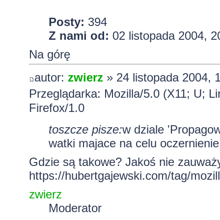
Posty:
394
Z nami od:
02 listopada 2004, 2
Na górę
autor:
zwierz
» 24 listopada 2004, 
Przeglądarka: Mozilla/5.0 (X11; U; L
Firefox/1.0
toszcze pisze:
w dziale 'Propagowa
watki majace na celu oczernienie 
Gdzie są takowe? Jakoś nie zauważy
https://hubertgajewski.com/tag/mozill
zwierz
Moderator