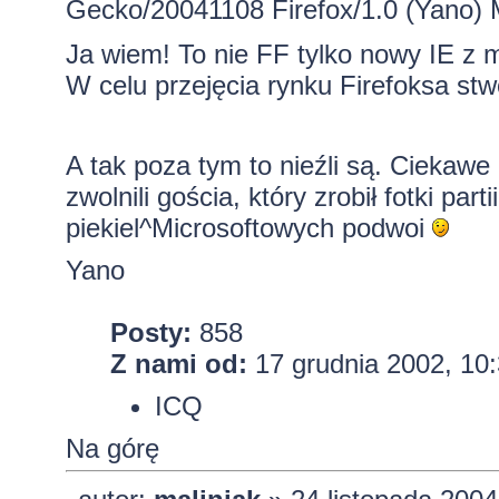
Gecko/20041108 Firefox/1.0 (Yano) 
Ja wiem! To nie FF tylko nowy IE 
W celu przejęcia rynku Firefoksa stw
A tak poza tym to nieźli są. Ciekawe
zwolnili gościa, który zrobił fotki part
piekiel^Microsoftowych podwoi
Yano
Posty:
858
Z nami od:
17 grudnia 2002, 10
ICQ
Na górę