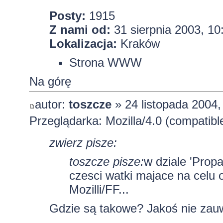
Posty:
1915
Z nami od:
31 sierpnia 2003, 10
Lokalizacja:
Kraków
Strona WWW
Na górę
autor:
toszcze
» 24 listopada 2004,
Przeglądarka: Mozilla/4.0 (compatib
zwierz pisze:
toszcze pisze:
w dziale 'Propa
czesci watki majace na celu 
Mozilli/FF...
Gdzie są takowe? Jakoś nie zau