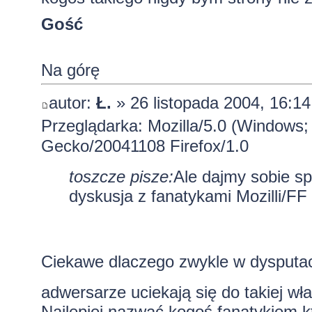
Gość
Na górę
autor:
Ł.
» 26 listopada 2004, 16:14
Przeglądarka: Mozilla/5.0 (Windows;
Gecko/20041108 Firefox/1.0
toszcze pisze:
Ale dajmy sobie s
dyskusja z fanatykami Mozilli/FF
Ciekawe dlaczego zwykle w dysputa
adwersarze uciekają się do takiej wła
Najlepiej nazwać kogoś fanatykiem k