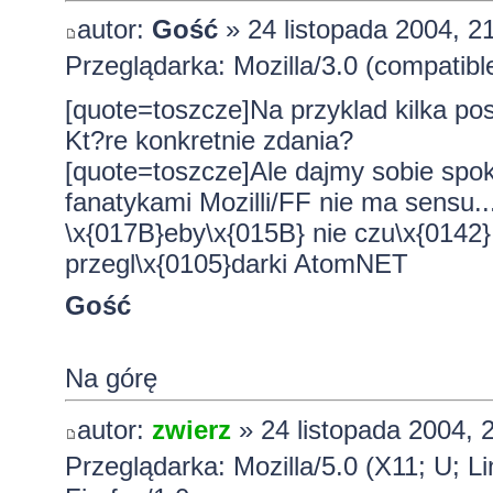
autor:
Gość
» 24 listopada 2004, 2
Przeglądarka: Mozilla/3.0 (compatibl
[quote=toszcze]Na przyklad kilka p
Kt?re konkretnie zdania?
[quote=toszcze]Ale dajmy sobie spok
fanatykami Mozilli/FF nie ma sensu...
\x{017B}eby\x{015B} nie czu\x{0142}
przegl\x{0105}darki AtomNET
Gość
Na górę
autor:
zwierz
» 24 listopada 2004, 
Przeglądarka: Mozilla/5.0 (X11; U; L