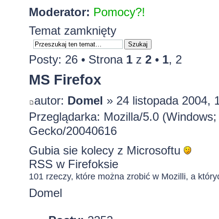
Moderator:
Pomocy?!
Temat zamknięty
Posty: 26 •
Strona
1
z
2
•
1
,
2
MS Firefox
autor:
Domel
» 24 listopada 2004, 
Przeglądarka: Mozilla/5.0 (Windows;
Gecko/20040616
Gubia
sie kolecy z Microsoftu
RSS w Firefoksie
101 rzeczy, które można zrobić w Mozilli, a któryc
Domel