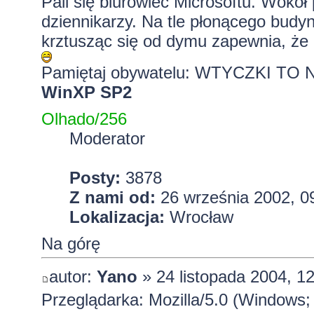
Pali się biurowiec Microsoftu. Wokół 
dziennikarzy. Na tle płonącego budyn
krztusząc się od dymu zapewnia, że bi
Pamiętaj obywatelu: WTYCZKI T
WinXP SP2
Olhado/256
Moderator
Posty:
3878
Z nami od:
26 września 2002, 0
Lokalizacja:
Wrocław
Na górę
autor:
Yano
» 24 listopada 2004, 12
Przeglądarka: Mozilla/5.0 (Windows;