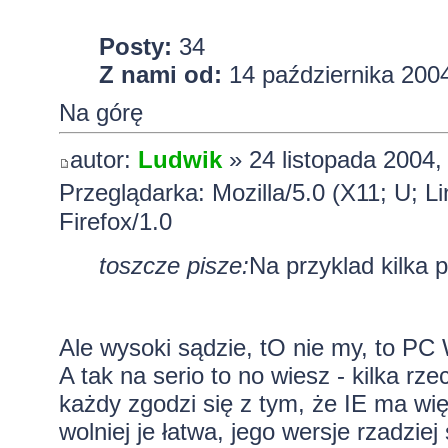
Posty:
34
Z nami od:
14 października 2004
Na górę
autor:
Ludwik
» 24 listopada 2004,
Przeglądarka: Mozilla/5.0 (X11; U; L
Firefox/1.0
toszcze pisze:
Na przyklad kilka
Ale wysoki sądzie, tO nie my, to PC
A tak na serio to no wiesz - kilka rz
każdy zgodzi się z tym, że IE ma wi
wolniej je łatwa, jego wersje rzadziej