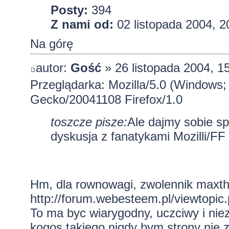
Posty:
394
Z nami od:
02 listopada 2004, 2
Na górę
autor:
Gość
» 26 listopada 2004, 1
Przeglądarka: Mozilla/5.0 (Windows;
Gecko/20041108 Firefox/1.0
toszcze pisze:
Ale dajmy sobie s
dyskusja z fanatykami Mozilli/FF
Hm, dla rownowagi, zwolennik maxt
http://forum.webesteem.pl/viewtopic
To ma byc wiarygodny, uczciwy i nie
kogos takiego nigdy bym strony nie 