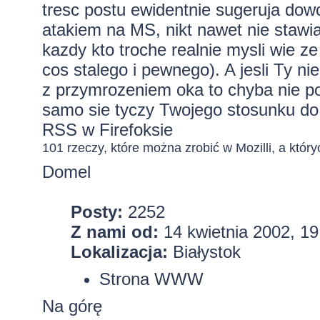
tresc postu ewidentnie sugeruja dow
atakiem na MS, nikt nawet nie stawi
kazdy kto troche realnie mysli wie ze
cos stalego i pewnego). A jesli Ty ni
z przymrozeniem oka to chyba nie po
samo sie tyczy Twojego stosunku do 
RSS w Firefoksie
101 rzeczy, które można zrobić w Mozilli, a któryc
Domel
Posty:
2252
Z nami od:
14 kwietnia 2002, 19
Lokalizacja:
Białystok
Strona WWW
Na górę