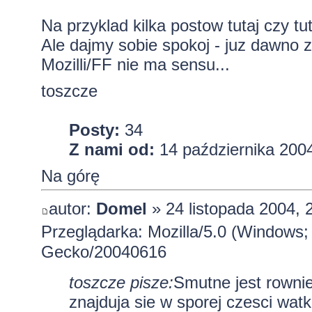
Na przyklad kilka postow
tutaj
czy
tu
Ale dajmy sobie spokoj - juz dawno 
Mozilli/FF nie ma sensu...
toszcze
Posty:
34
Z nami od:
14 października 2004
Na górę
autor:
Domel
» 24 listopada 2004, 
Przeglądarka: Mozilla/5.0 (Windows;
Gecko/20040616
toszcze pisze:
Smutne jest rownie
znajduja sie w sporej czesci watk