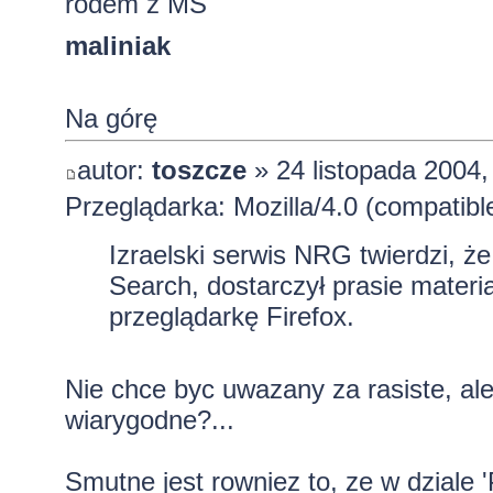
rodem z MS
maliniak
Na górę
autor:
toszcze
» 24 listopada 2004,
Przeglądarka: Mozilla/4.0 (compatib
Izraelski serwis NRG twierdzi, 
Search, dostarczył prasie materi
przeglądarkę Firefox.
Nie chce byc uwazany za rasiste, al
wiarygodne?...
Smutne jest rowniez to, ze w dziale '