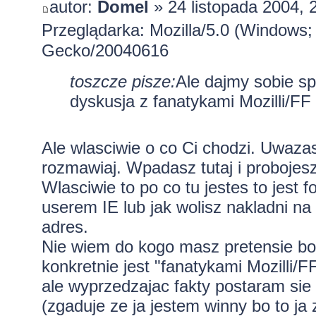
autor:
Domel
» 24 listopada 2004, 
Przeglądarka: Mozilla/5.0 (Windows;
Gecko/20040616
toszcze pisze:
Ale dajmy sobie s
dyskusja z fanatykami Mozilli/FF
Ale wlasciwie o co Ci chodzi. Uwaza
rozmawiaj. Wpadasz tutaj i probojes
Wlasciwie to po co tu jestes to jest
userem IE lub jak wolisz nakladni n
adres.
Nie wiem do kogo masz pretensie bo 
konkretnie jest "fanatykami Mozilli/F
ale wyprzedzajac fakty postaram sie 
(zgaduje ze ja jestem winny bo to ja 