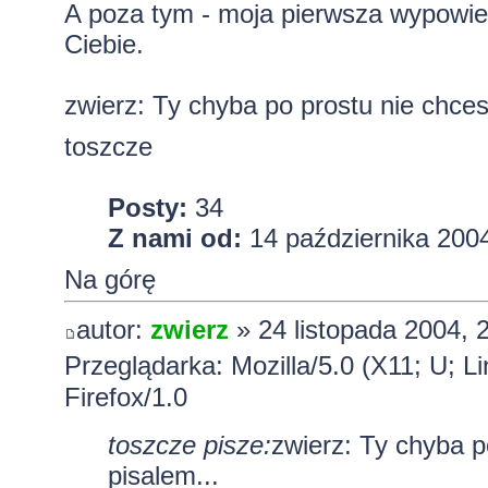
A poza tym - moja pierwsza wypowie
Ciebie.
zwierz: Ty chyba po prostu nie chces
toszcze
Posty:
34
Z nami od:
14 października 2004
Na górę
autor:
zwierz
» 24 listopada 2004, 
Przeglądarka: Mozilla/5.0 (X11; U; L
Firefox/1.0
toszcze pisze:
zwierz: Ty chyba p
pisalem...