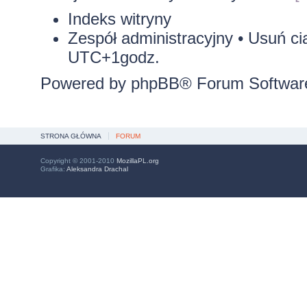
Indeks witryny
Zespół administracyjny
•
Usuń ci
UTC+1godz.
Powered by
phpBB
® Forum Softwar
STRONA GŁÓWNA
FORUM
Copyright © 2001-2010
MozillaPL.org
Grafika:
Aleksandra Drachal