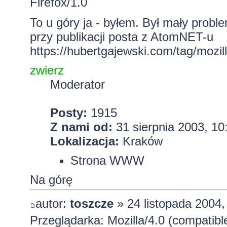
Firefox/1.0
To u góry ja - byłem. Był mały pro
przy publikacji posta z AtomNET-u
https://hubertgajewski.com/tag/mozill
zwierz
Moderator
Posty:
1915
Z nami od:
31 sierpnia 2003, 10
Lokalizacja:
Kraków
Strona WWW
Na górę
autor:
toszcze
» 24 listopada 2004,
Przeglądarka: Mozilla/4.0 (compatib