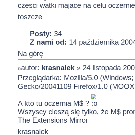
czesci watki majace na celu oczernien
toszcze
Posty:
34
Z nami od:
14 października 2004
Na górę
autor:
krasnalek
» 24 listopada 200
Przeglądarka: Mozilla/5.0 (Windows;
Gecko/20041109 Firefox/1.0 (MOOX
A kto tu oczernia M$ ?
Wszyscy cieszą się tylko, że M$ pro
The Extensions Mirror
krasnalek