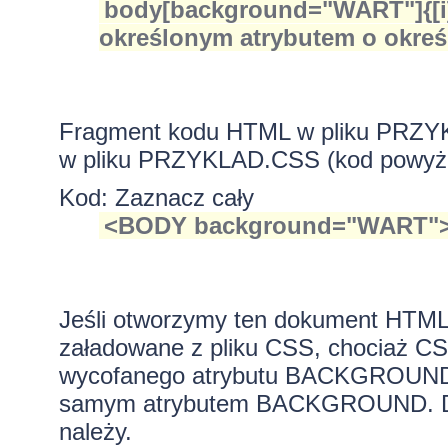
body[background="WART"]{[i]
określonym atrybutem o określ
Fragment kodu HTML w pliku PRZY
w pliku PRZYKLAD.CSS (kod powyż
Kod:
Zaznacz cały
<BODY background="WART"
Jeśli otworzymy ten dokument HTML 
załadowane z pliku CSS, chociaż C
wycofanego atrybutu BACKGROUND. 
samym atrybutem BACKGROUND. Dopie
należy.