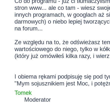
Co do programu - już ci tłumaczyliś
stron
www..
. ale co tam - wiesz swo
innych programach, w googlach aż 
darmowych) o niebo lepiej tworzący
na forum...
Ze względu na to, że odświeżasz tema
wartościowego do niego, tylko w kół
(który już omówiłeś kilka razy, i wi
I obiema rękami podpisuję się pod ty
"Mym sojusznikiem jest Moc, i potężn
Tomek
Moderator