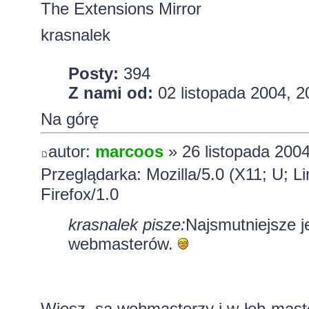
The Extensions Mirror
krasnalek
Posty:
394
Z nami od:
02 listopada 2004, 2
Na górę
autor:
marcoos
» 26 listopada 2004
Przeglądarka: Mozilla/5.0 (X11; U; L
Firefox/1.0
krasnalek pisze:
Najsmutniejsze jes
webmasterów.
Wiesz, są
webmasterzy
i w-łeb-mast