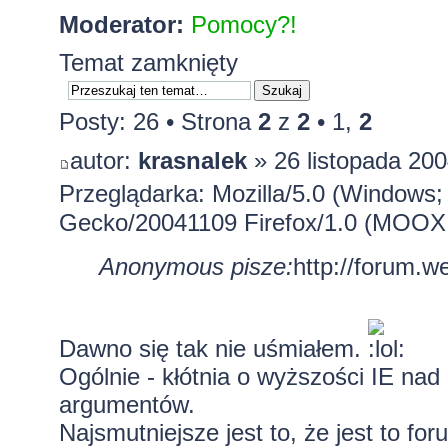
Moderator:
Pomocy?!
Temat zamknięty
Posty: 26 •
Strona
2
z
2
•
1
,
2
autor:
krasnalek
» 26 listopada 200
Przeglądarka: Mozilla/5.0 (Windows;
Gecko/20041109 Firefox/1.0 (MOOX
Anonymous pisze:
http://forum.w
Dawno się tak nie uśmiałem.
Ogólnie - kłótnia o wyższości IE nad
argumentów.
Najsmutniejsze jest to, że jest to fo