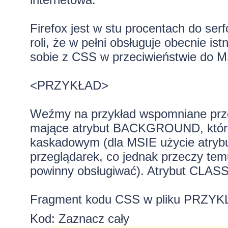
Firefox jest w stu procentach do serf
roli, że w pełni obsługuje obecnie is
sobie z CSS w przeciwieństwie do M
<PRZYKŁAD>
Weźmy na przykład wspomniane prze
mające atrybut BACKGROUND, które 
kaskadowym (dla MSIE użycie atryb
przeglądarek, co jednak przeczy te
powinny obsługiwać). Atrybut CLASS 
Fragment kodu CSS w pliku PRZY
Kod:
Zaznacz cały