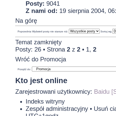
Posty:
9041
Z nami od:
19 sierpnia 2004, 06
Na górę
Poprzednia
Wyświetl posty nie starsze niż:
Sortuj wg
Temat zamknięty
Posty: 26 •
Strona
2
z
2
•
1
,
2
Wróć do Promocja
Przejdź do:
Kto jest online
Zarejestrowani użytkownicy:
Baidu [S
Indeks witryny
Zespół administracyjny
•
Usuń ci
UTC+1godz.