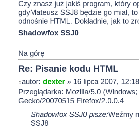
Czy znasz już jakiś program, który o
gdyMateusz SSJ8 będzie go miał, to
odnośnie HTML. Dokładnie, jak to zro
Shadowfox SSJ0
Na górę
Re: Pisanie kodu HTML
autor:
dexter
» 16 lipca 2007, 12:1
Przeglądarka: Mozilla/5.0 (Windows;
Gecko/20070515 Firefox/2.0.0.4
Shadowfox SSJ0 pisze:
Weźmy na
SSJ8