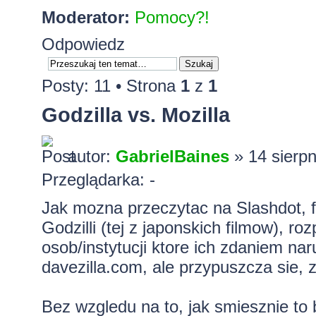
Moderator:
Pomocy?!
Odpowiedz
Posty: 11 • Strona
1
z
1
Godzilla vs. Mozilla
autor:
GabrielBaines
» 14 sierpn
Przeglądarka: -
Jak mozna przeczytac na
Slashdot
,
Godzilli (tej z japonskich filmow), r
osob/instytucji ktore ich zdaniem na
davezilla.com, ale przypuszcza sie, 
Bez wzgledu na to, jak smiesznie to