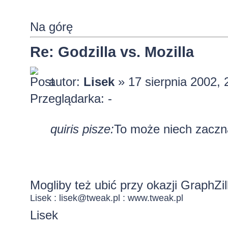
Na górę
Re: Godzilla vs. Mozilla
autor:
Lisek
» 17 sierpnia 2002, 
Przeglądarka: -
quiris pisze:
To może niech zaczną
Mogliby też ubić przy okazji GraphZi
Lisek :
lisek@tweak.pl
:
www.tweak.pl
Lisek