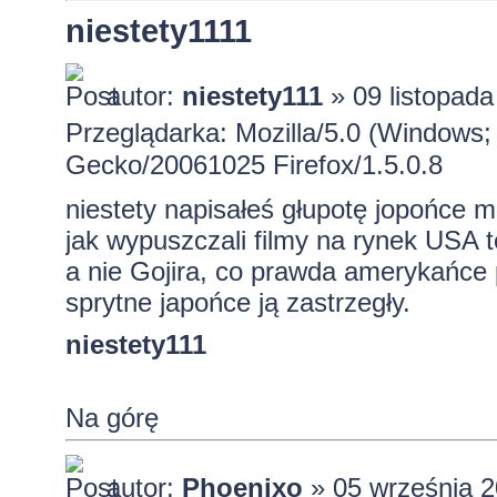
niestety1111
autor:
niestety111
» 09 listopada
Przeglądarka: Mozilla/5.0 (Windows; 
Gecko/20061025 Firefox/1.5.0.8
niestety napisałeś głupotę jopońce m
jak wypuszczali filmy na rynek USA t
a nie Gojira, co prawda amerykańce 
sprytne japońce ją zastrzegły.
niestety111
Na górę
autor:
Phoenixo
» 05 września 2