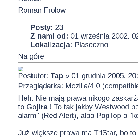
Roman Frołow
Posty:
23
Z nami od:
01 września 2002, 0
Lokalizacja:
Piaseczno
Na górę
autor:
Tap
» 01 grudnia 2005, 20
Przeglądarka: Mozilla/4.0 (compatib
Heh. Nie mają prawa nikogo zaskarżać
to Go
jira
! To tak jakby Westwood po
alarm" (Red Alert), albo PopTop o "
Już większe prawa ma TriStar, bo to t