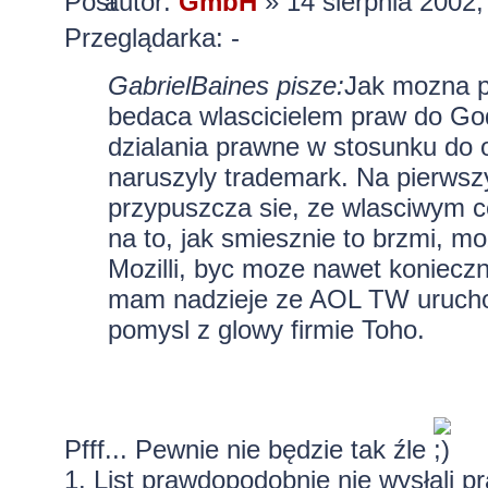
autor:
GmbH
» 14 sierpnia 2002,
Przeglądarka: -
GabrielBaines pisze:
Jak mozna p
bedaca wlascicielem praw do Godzi
dzialania prawne w stosunku do o
naruszyly trademark. Na pierwszy
przypuszcza sie, ze wlasciwym ce
na to, jak smiesznie to brzmi, m
Mozilli, byc moze nawet koniecz
mam nadzieje ze AOL TW uruchom
pomysl z glowy firmie Toho.
Pfff... Pewnie nie będzie tak źle
1. List prawdopodobnie nie wysłali p