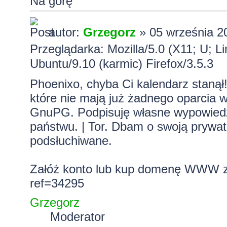
Na górę
autor:
Grzegorz
» 05 września 2
Przeglądarka: Mozilla/5.0 (X11; U; L
Ubuntu/9.10 (karmic) Firefox/3.5.3
Phoenixo, chyba Ci kalendarz stanął!
które nie mają już żadnego oparcia w 
GnuPG. Podpisuję własne wypowiedzi.
państwu. | Tor. Dbam o swoją prywa
podsłuchiwane.
Załóż konto lub kup domenę WWW z 
ref=34295
Grzegorz
Moderator