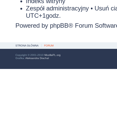
Indeks witryny
Zespół administracyjny
•
Usuń ci
UTC+1godz.
Powered by
phpBB
® Forum Softwar
STRONA GŁÓWNA
FORUM
Copyright © 2001-2010
MozillaPL.org
Grafika:
Aleksandra Drachal