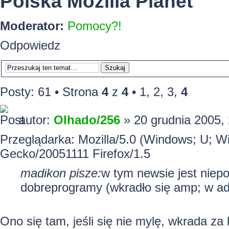
Polska Mozilla Planet
Moderator:
Pomocy?!
Odpowiedz
Posty: 61 •
Strona
4
z
4
•
1
,
2
,
3
,
4
autor:
Olhado/256
» 20 grudnia 2005,
Przeglądarka: Mozilla/5.0 (Windows; U; W
Gecko/20051111 Firefox/1.5
madikon pisze:
w tym newsie jest niep
dobreprogramy (wkradło się amp; w ad
Ono się tam, jeśli się nie mylę, wkrada za