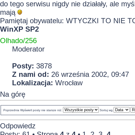
do tego serwisu nigdy nie działały, ale myś
mają
Pamiętaj obywatelu: WTYCZKI TO NIE
WinXP SP2
Olhado/256
Moderator
Posty:
3878
Z nami od:
26 września 2002, 09:47
Lokalizacja:
Wrocław
Na górę
Poprzednia
Wyświetl posty nie starsze niż:
Sortuj wg
Odpowiedz
Posty: 61 •
Strona
4
z
4
•
1
,
2
,
3
,
4