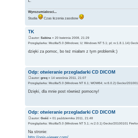
L.
Wyrozumialosci...
Studia
Czas liczenia zasobow
TK
autor:
Sabina
» 20 kwietnia 2008, 21:29
Przeglądarka: Mozilla/5.0 (Windows; U; Windows NT 5.1; pl; rv:1.8.1.14) Gec
dzięki za pomoc, bo też miałam z tym problemik:)
Odp: otwieranie przegladarki CD DICOM
autor:
greq
» 14 września 2011, 21:07
Przeglądarka: Mozilla/5.0 (Windows NT 6.1; WOW64; rv:6.0.2) Gecko/2010010
Dzięki, dla mnie post również pomocny!
Odp: otwieranie przegladarki CD DICOM
autor:
Gość
» 01 października 2011, 21:48
Przeglądarka: Mozilla/5.0 (Windows NT 5.1; rv:2.0.1) Gecko/20100101 Firefo
Na stronie:
http://onis-viewer.com/