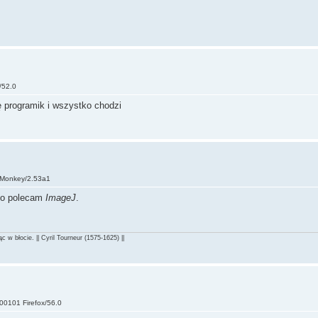
/52.0
ę programik i wszystko chodzi
eaMonkey/2.53a1
 to polecam
ImageJ
.
 w błocie. || Cyril Tourneur (1575-1625) ||
00101 Firefox/56.0