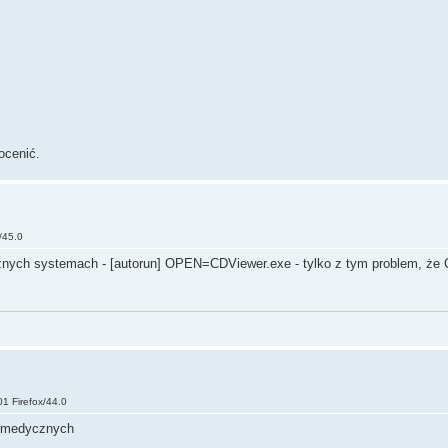
ocenić.
/45.0
ożnych systemach - [autorun] OPEN=CDViewer.exe - tylko z tym problem, że
1 Firefox/44.0
w medycznych