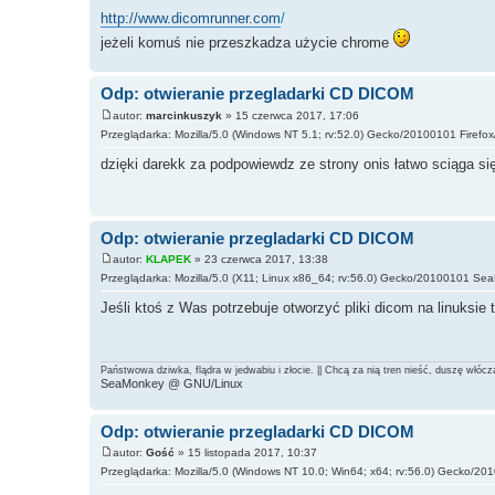
http://www.dicomrunner.com
/
jeżeli komuś nie przeszkadza użycie chrome
Odp: otwieranie przegladarki CD DICOM
autor:
marcinkuszyk
» 15 czerwca 2017, 17:06
Przeglądarka: Mozilla/5.0 (Windows NT 5.1; rv:52.0) Gecko/20100101 Firefox
dzięki darekk za podpowiewdz ze strony onis łatwo sciąga si
Odp: otwieranie przegladarki CD DICOM
autor:
KLAPEK
» 23 czerwca 2017, 13:38
Przeglądarka: Mozilla/5.0 (X11; Linux x86_64; rv:56.0) Gecko/20100101 S
Jeśli ktoś z Was potrzebuje otworzyć pliki dicom na linuksie
Państwowa dziwka, flądra w jedwabiu i złocie. || Chcą za nią tren nieść, duszę włócząc
SeaMonkey @ GNU/Linux
Odp: otwieranie przegladarki CD DICOM
autor:
Gość
» 15 listopada 2017, 10:37
Przeglądarka: Mozilla/5.0 (Windows NT 10.0; Win64; x64; rv:56.0) Gecko/201