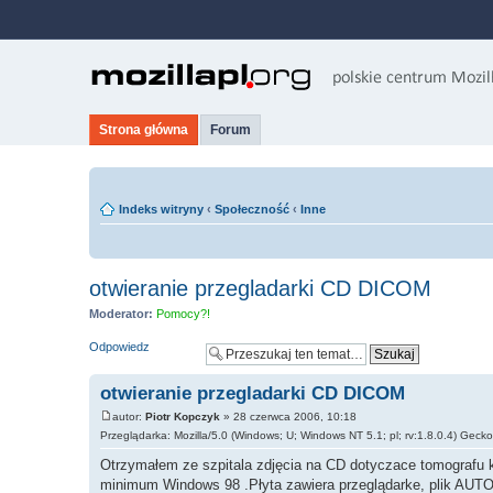
Strona główna
Forum
Indeks witryny
‹
Społeczność
‹
Inne
otwieranie przegladarki CD DICOM
Moderator:
Pomocy?!
Odpowiedz
otwieranie przegladarki CD DICOM
autor:
Piotr Kopczyk
» 28 czerwca 2006, 10:18
Przeglądarka: Mozilla/5.0 (Windows; U; Windows NT 5.1; pl; rv:1.8.0.4)
Otrzymałem ze szpitala zdjęcia na CD dotyczace tomograf
minimum Windows 98 .Płyta zawiera przeglądarke, plik AUT