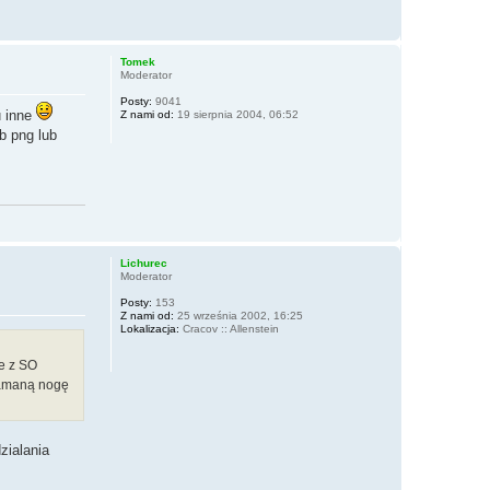
Tomek
Moderator
Posty:
9041
u inne
Z nami od:
19 sierpnia 2004, 06:52
b png lub
Lichurec
Moderator
Posty:
153
Z nami od:
25 września 2002, 16:25
Lokalizacja:
Cracov :: Allenstein
e z SO
łamaną nogę
zialania