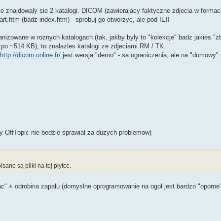
ie znajdowaly sie 2 katalogi. DICOM (zawierajacy faktyczne zdjecia w forma
htm (badz index.htm) - sprobuj go otworzyc, ale pod IE!!
izowane w roznych katalogach (tak, jakby byly to "kolekcje" badz jakies "zb
 po ~514 KB), to znalazles katalogi ze zdjeciami RM / TK.
http://dicom.online.fr/
jest wersja "demo" - sa ograniczenia, ale na "domowy"
y OffTopic nie bedzie sprawial za duzych problemow)
sane są pliki na tej płytce.
nac" + odrobina zapalu (domyslne oprogramowanie na ogol jest bardzo "oporne