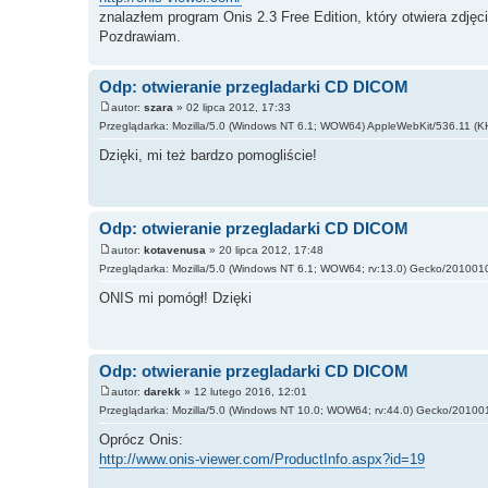
znalazłem program Onis 2.3 Free Edition, który otwiera zdjęci
Pozdrawiam.
Odp: otwieranie przegladarki CD DICOM
autor:
szara
» 02 lipca 2012, 17:33
Przeglądarka: Mozilla/5.0 (Windows NT 6.1; WOW64) AppleWebKit/536.11 (K
Dzięki, mi też bardzo pomogliście!
Odp: otwieranie przegladarki CD DICOM
autor:
kotavenusa
» 20 lipca 2012, 17:48
Przeglądarka: Mozilla/5.0 (Windows NT 6.1; WOW64; rv:13.0) Gecko/2010010
ONIS mi pomógł! Dzięki
Odp: otwieranie przegladarki CD DICOM
autor:
darekk
» 12 lutego 2016, 12:01
Przeglądarka: Mozilla/5.0 (Windows NT 10.0; WOW64; rv:44.0) Gecko/201001
Oprócz Onis:
http://www.onis-viewer.com/ProductInfo.aspx?id=19