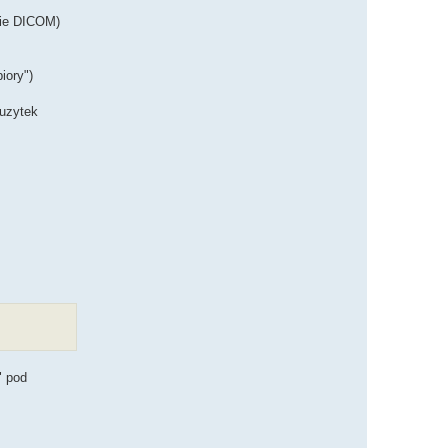
cie DICOM)
iory")
 uzytek
" pod