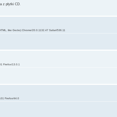
a z płytki CD.
HTML, like Gecko) Chrome/20.0.1132.47 Safari/536.11
1 Firefox/13.0.1
01 Firefox/44.0