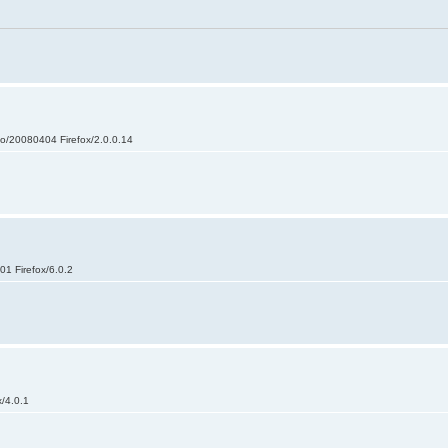
ko/20080404 Firefox/2.0.0.14
1 Firefox/6.0.2
x/4.0.1