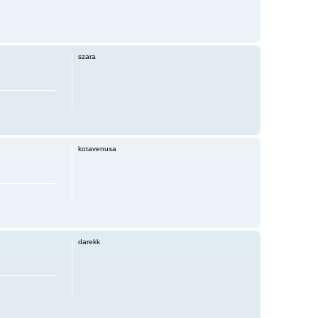
szara
kotavenusa
darekk