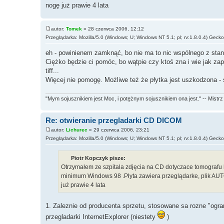
nogę już prawie 4 lata
autor:
Tomek
» 28 czerwca 2006, 12:12
Przeglądarka: Mozilla/5.0 (Windows; U; Windows NT 5.1; pl; rv:1.8.0.4) Geck
eh - powinienem zamknąć, bo nie ma to nic wspólnego z sta
Ciężko będzie ci pomóc, bo wątpie czy ktoś zna i wie jak zapi
tiff...
Więcej nie pomogę. Możliwe też że płytka jest uszkodzona - 
"Mym sojusznikiem jest Moc, i potężnym sojusznikiem ona jest." -- Mistrz
Re: otwieranie przegladarki CD DICOM
autor:
Lichurec
» 29 czerwca 2006, 23:21
Przeglądarka: Mozilla/5.0 (Windows; U; Windows NT 5.1; pl; rv:1.8.0.4) Geck
Piotr Kopczyk pisze:
Otrzymałem ze szpitala zdjęcia na CD dotyczace tomogra
minimum Windows 98 .Płyta zawiera przeglądarke, plik AU
już prawie 4 lata
1. Zaleznie od producenta sprzetu, stosowane sa rozne "ogr
przegladarki InternetExplorer (niestety
)