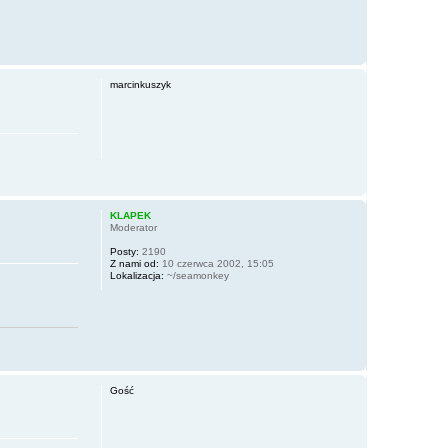
marcinkuszyk
KLAPEK
Moderator
Posty:
2190
Z nami od:
10 czerwca 2002, 15:05
Lokalizacja:
~/seamonkey
Gość