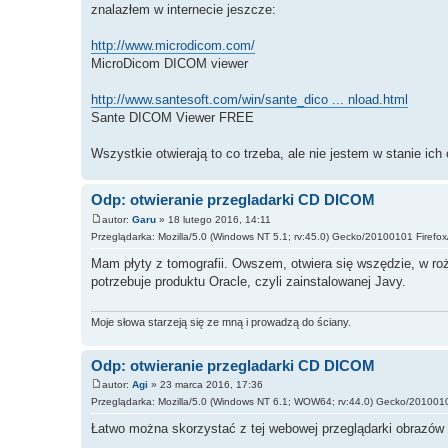
znalazłem w internecie jeszcze:
http://www.microdicom.com/
MicroDicom DICOM viewer
http://www.santesoft.com/win/sante_dico ... nload.html
Sante DICOM Viewer FREE
Wszystkie otwierają to co trzeba, ale nie jestem w stanie ich 
Odp: otwieranie przegladarki CD DICOM
autor:
Garu
» 18 lutego 2016, 14:11
Przeglądarka: Mozilla/5.0 (Windows NT 5.1; rv:45.0) Gecko/20100101 Firefox
Mam płyty z tomografii. Owszem, otwiera się wszędzie, w r
potrzebuje produktu Oracle, czyli zainstalowanej Javy.
Moje słowa starzeją się ze mną i prowadzą do ściany.
Odp: otwieranie przegladarki CD DICOM
autor:
Agi
» 23 marca 2016, 17:36
Przeglądarka: Mozilla/5.0 (Windows NT 6.1; WOW64; rv:44.0) Gecko/2010010
Łatwo można skorzystać z tej webowej przeglądarki obrazó