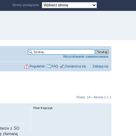
Strony powiązane:
Wyszukiwanie zaawansowane
Regulamin
FAQ
Zarejestruj się
Zaloguj się
Posty: 14 • Strona
1
z
1
Piotr Kopczyk
terze z SO
zę złamaną