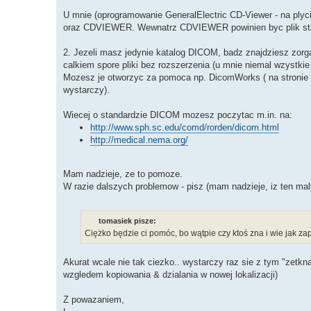
U mnie (oprogramowanie GeneralElectric CD-Viewer - na plyc
oraz CDVIEWER. Wewnatrz CDVIEWER powinien byc plik start.
2. Jezeli masz jedynie katalog DICOM, badz znajdziesz zorgan
calkiem spore pliki bez rozszerzenia (u mnie niemal wzystkie
Mozesz je otworzyc za pomoca np. DicomWorks ( na stronie
wystarczy).
Wiecej o standardzie DICOM mozesz poczytac m.in. na:
http://www.sph.sc.edu/comd/rorden/dicom.html
http://medical.nema.org/
Mam nadzieje, ze to pomoze.
W razie dalszych problemow - pisz (mam nadzieje, iz ten mal
tomasiek pisze:
Ciężko będzie ci pomóc, bo wątpie czy ktoś zna i wie jak zapi
Akurat wcale nie tak ciezko.. wystarczy raz sie z tym "zetk
wzgledem kopiowania & dzialania w nowej lokalizacji)
Z powazaniem,