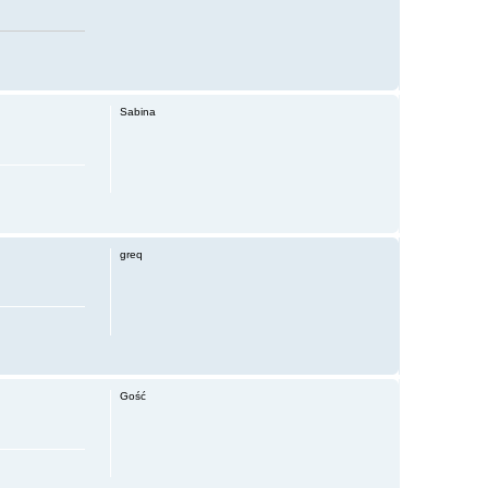
Sabina
greq
Gość