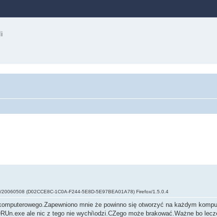
 Gecko/20060508 (D02CCE8C-1C0A-F244-5E8D-5E97BEA01A78) Firefox/1.5.0.4
u komputerowego.Zapewniono mnie że powinno się otworzyć na każdym kompu
ORUn.exe ale nic z tego nie wychi\odzi.CZego może brakować.Ważne bo lec