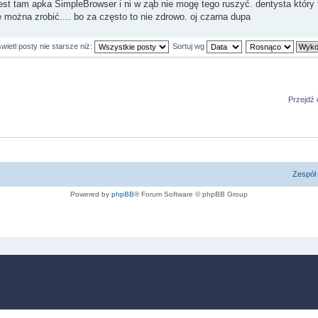
st tam apka SimpleBrowser i ni w ząb nie mogę tego ruszyć. dentysta który t
można zrobić.... bo za często to nie zdrowo. oj czarna dupa
ietl posty nie starsze niż:
Sortuj wg
Przejdź 
Zespół 
Powered by
phpBB
® Forum Software © phpBB Group