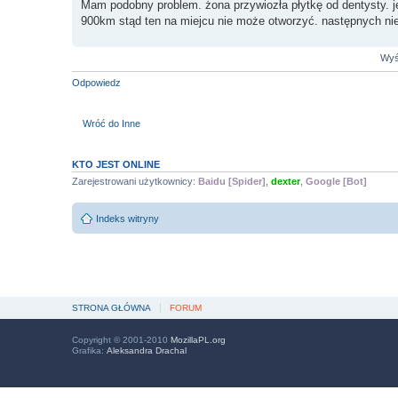
Mam podobny problem. żona przywiozła płytkę od dentysty. je
900km stąd ten na miejcu nie może otworzyć. następnych nie 
Wyśw
Odpowiedz
Wróć do Inne
KTO JEST ONLINE
Zarejestrowani użytkownicy:
Baidu [Spider]
,
dexter
,
Google [Bot]
Indeks witryny
STRONA GŁÓWNA
FORUM
Copyright © 2001-2010
MozillaPL.org
Grafika:
Aleksandra Drachal