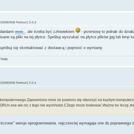
o/20060508 Firefox/1.5.0.4
ndardami
www..
. ale trzeba być człowiekiem
- przeniosę to jednak do dział
sane są pliki na tej płytce. Spróbuj wyszukać na płytce plików jpg lub bmp lu
spróbuj się skontaktować z dostawcą i poprosić o wymianę.
 Yoda
o/20060508 Firefox/1.5.0.4
fu komputerowego.Zapewniono mnie że powinno się otworzyć na każdym komputerz
TORUn.exe ale nic z tego nie wychi\odzi.CZego może brakować.Ważne bo leczę z
aniczone" wersje oprogramowania. najczesciej wymagaja one do poprawnego d