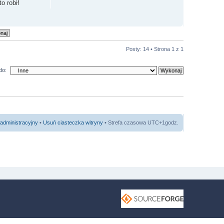
o robił
Posty: 14 • Strona
1
z
1
do:
administracyjny
•
Usuń ciasteczka witryny
• Strefa czasowa UTC+1godz.