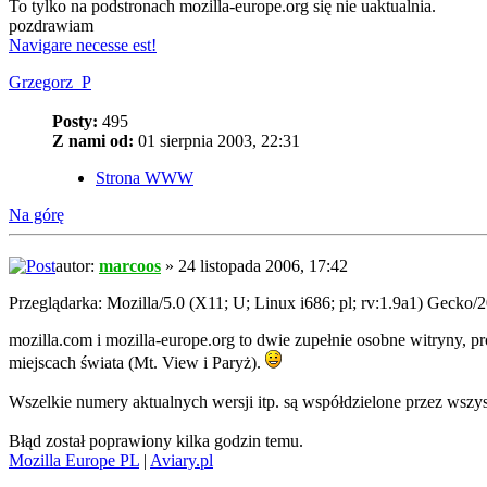
To tylko na podstronach mozilla-europe.org się nie uaktualnia.
pozdrawiam
Navigare necesse est!
Grzegorz_P
Posty:
495
Z nami od:
01 sierpnia 2003, 22:31
Strona WWW
Na górę
autor:
marcoos
» 24 listopada 2006, 17:42
Przeglądarka: Mozilla/5.0 (X11; U; Linux i686; pl; rv:1.9a1) Gecko/
mozilla.com i mozilla-europe.org to dwie zupełnie osobne witryny, 
miejscach świata (Mt. View i Paryż).
Wszelkie numery aktualnych wersji itp. są współdzielone przez wszyst
Błąd został poprawiony kilka godzin temu.
Mozilla Europe PL
|
Aviary.pl