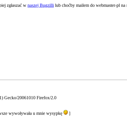
piej zgłaszać w
naszej Bugzilli
lub choćby mailem do webmaster-pl na m
.1) Gecko/20061010 Firefox/2.0
 zawsze wywoływała u mnie wysypkę
]