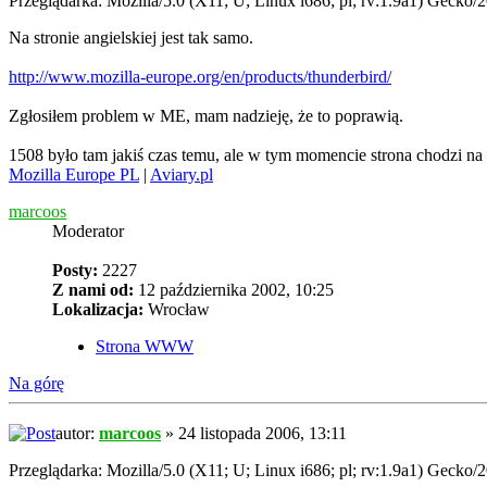
Przeglądarka: Mozilla/5.0 (X11; U; Linux i686; pl; rv:1.9a1) Gecko/
Na stronie angielskiej jest tak samo.
http://www.mozilla-europe.org/en/products/thunderbird/
Zgłosiłem problem w ME, mam nadzieję, że to poprawią.
1508 było tam jakiś czas temu, ale w tym momencie strona chodzi na
Mozilla Europe PL
|
Aviary.pl
marcoos
Moderator
Posty:
2227
Z nami od:
12 października 2002, 10:25
Lokalizacja:
Wrocław
Strona WWW
Na górę
autor:
marcoos
» 24 listopada 2006, 13:11
Przeglądarka: Mozilla/5.0 (X11; U; Linux i686; pl; rv:1.9a1) Gecko/