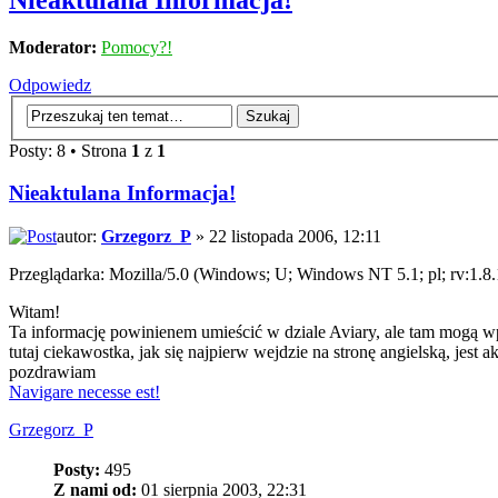
Nieaktulana Informacja!
Moderator:
Pomocy?!
Odpowiedz
Posty: 8 • Strona
1
z
1
Nieaktulana Informacja!
autor:
Grzegorz_P
» 22 listopada 2006, 12:11
Przeglądarka: Mozilla/5.0 (Windows; U; Windows NT 5.1; pl; rv:1.8
Witam!
Ta informację powinienem umieścić w dziale Aviary, ale tam mogą w
tutaj ciekawostka, jak się najpierw wejdzie na stronę angielską, jest a
pozdrawiam
Navigare necesse est!
Grzegorz_P
Posty:
495
Z nami od:
01 sierpnia 2003, 22:31