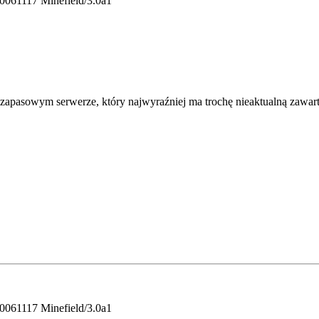
20061117 Minefield/3.0a1
 zapasowym serwerze, który najwyraźniej ma trochę nieaktualną zawart
20061117 Minefield/3.0a1