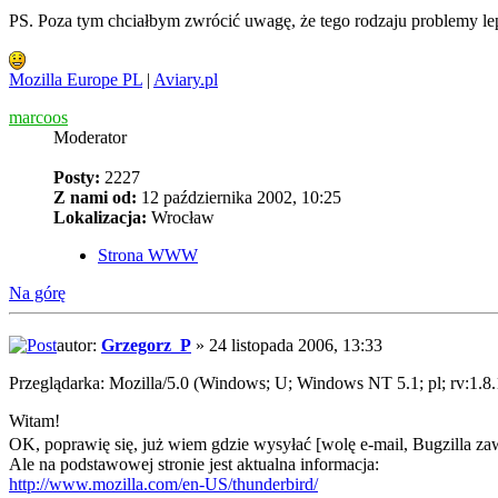
PS. Poza tym chciałbym zwrócić uwagę, że tego rodzaju problemy le
Mozilla Europe PL
|
Aviary.pl
marcoos
Moderator
Posty:
2227
Z nami od:
12 października 2002, 10:25
Lokalizacja:
Wrocław
Strona WWW
Na górę
autor:
Grzegorz_P
» 24 listopada 2006, 13:33
Przeglądarka: Mozilla/5.0 (Windows; U; Windows NT 5.1; pl; rv:1.8
Witam!
OK, poprawię się, już wiem gdzie wysyłać [wolę e-mail, Bugzilla
Ale na podstawowej stronie jest aktualna informacja:
http://www.mozilla.com/en-US/thunderbird/