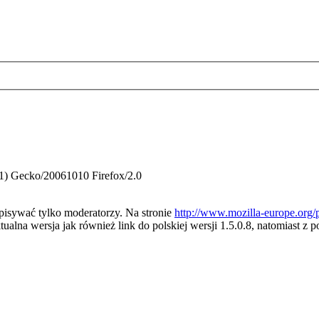
.1) Gecko/20061010 Firefox/2.0
pisywać tylko moderatorzy. Na stronie
http://www.mozilla-europe.org/p
ktualna wersja jak również link do polskiej wersji 1.5.0.8, natomiast z p