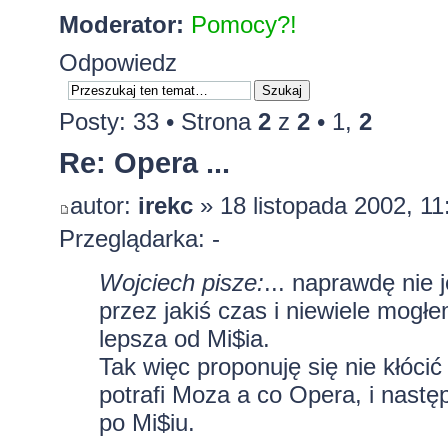
Moderator:
Pomocy?!
Odpowiedz
Posty: 33 •
Strona
2
z
2
•
1
,
2
Re: Opera ...
autor:
irekc
» 18 listopada 2002, 11
Przeglądarka: -
Wojciech pisze:
... naprawdę nie 
przez jakiś czas i niewiele mogłe
lepsza od Mi$ia.
Tak więc proponuję się nie kłócić
potrafi Moza a co Opera, i nastę
po Mi$iu.