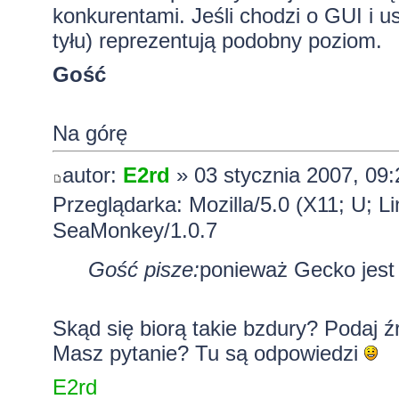
konkurentami. Jeśli chodzi o GUI i us
tyłu) reprezentują podobny poziom.
Gość
Na górę
autor:
E2rd
» 03 stycznia 2007, 09:
Przeglądarka: Mozilla/5.0 (X11; U; L
SeaMonkey/1.0.7
Gość pisze:
ponieważ Gecko jest 
Skąd się biorą takie bzdury? Podaj źró
Masz pytanie?
Tu są odpowiedzi
E2rd