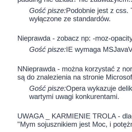
Gość pisze:
Podobnie jest z css. 
wyłączone ze standardów.
Nieprawda - zobacz np: -moz-opacit
Gość pisze:
IE wymaga MSJavaVi
NNieprawda - można korzystać z norma
są do znalezienia na stronie Microsof
Gość pisze:
Opera wykazuje deli
wartymi uwagi konkurentami.
UWAGA _ KARMIENIE TROLA - dla
"Mym sojusznikiem jest Moc, i potężn