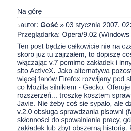
Na górę
autor:
Gość
» 03 stycznia 2007, 02
Przeglądarka: Opera/9.02 (Windows N
Ten post będzie całkowicie nie na cz
skoro już tu zajrzałem, to dopiszę coś
włączając v.7 pomimo zakładek i inn
sito ActiveX. Jako alternatywa pozos
więcej fanów Firefox rozwijany pod 
co Mozilla silnikiem - Gecko. Ofer
rozszerzeń... troszkę kosztem spraw
Javie. Nie żeby coś się sypało, ale dz
v.2.0 obsługa sprawdzania pisowni (
skłonności do spowalniania pracy, 
zakładek lub zbyt obszerną historię