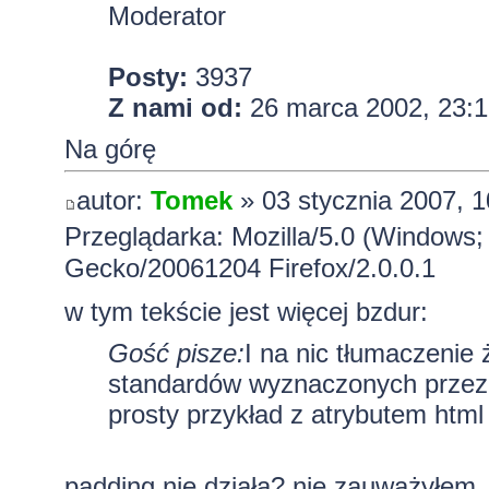
Moderator
Posty:
3937
Z nami od:
26 marca 2002, 23:1
Na górę
autor:
Tomek
» 03 stycznia 2007, 1
Przeglądarka: Mozilla/5.0 (Windows; 
Gecko/20061204 Firefox/2.0.0.1
w tym tekście jest więcej bzdur:
Gość pisze:
I na nic tłumaczenie 
standardów wyznaczonych przez
prosty przykład z atrybutem html 
padding nie działa? nie zauważyłem..