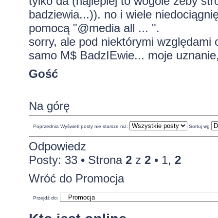
tylko da (najlepiej to wogóle żeby str
badziewia...)). no i wiele niedociągni
pomocą "@media all ... ".
sorry, ale pod niektórymi względami
samo M$ BadzIEwie... moje uznanie, 
Gość
Na górę
Poprzednia
Wyświetl posty nie starsze niż:
Sortuj wg
Odpowiedz
Posty: 33 •
Strona
2
z
2
•
1
,
2
Wróć do Promocja
Przejdź do: