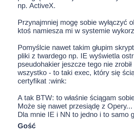
np. ActiveX.
Przynajmniej mogę sobie wyłączyć obr
ktoś namiesza mi w systemie wykorzy
Pomyślcie nawet takim głupim skryp
pliki z twardego np. IE wyświetla ost
pseudohakier jeszcze tego nie zrobił 
wszystko - to taki exec, który się ś
certyfikat :wink:
A tak BTW: to właśnie ściągam sobie 
Może się nawet przesiądę z Opery... 
Dla mnie IE i NN to jedno i to samo g
Gość