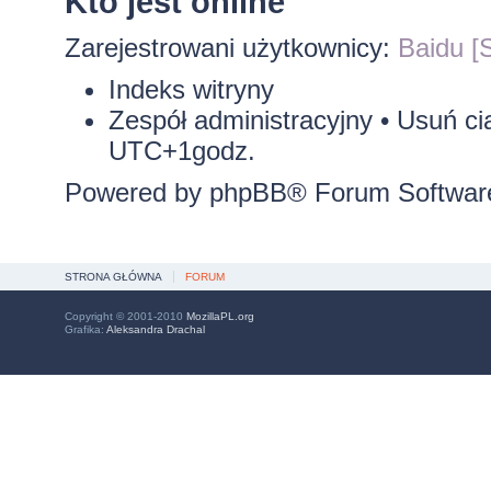
Kto jest online
Zarejestrowani użytkownicy:
Baidu [S
Indeks witryny
Zespół administracyjny
•
Usuń ci
UTC+1godz.
Powered by
phpBB
® Forum Softwar
STRONA GŁÓWNA
FORUM
Copyright © 2001-2010
MozillaPL.org
Grafika:
Aleksandra Drachal