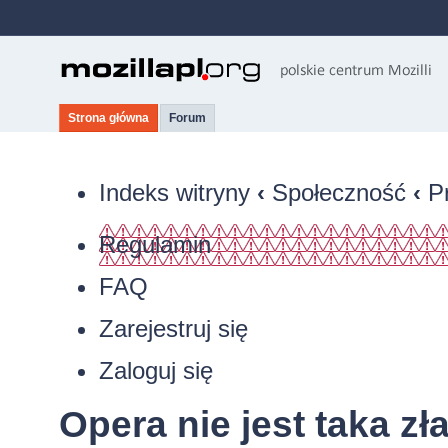
Strona główna
Forum
Indeks witryny
‹
Społeczność
‹
P
Regulamin
FAQ
Zarejestruj się
Zaloguj się
Opera nie jest taka zł