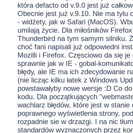
która defacto od v.9.0 jest już całko
Obecnie jest już v.9.10. Nie ma tyl
- widżety, jak w Safari (MacOS). Wbud
umilają życie. Dla miłośników Firefo
Thunderbird na tym samym silniku. Ż
choć fani napisali już odpowiedni ins
Mozilli i Firefox. Częsciowo da się je
sprawnie jak w IE - gobal-komunika
błędy, ale IE ma ich zdecydowanie na
(nie licząc kilku łatek z Windows Upd
powstawałyby nowe wersje :D Co do p
kodu. Dla początkujących "webmaste
wachlarz błędów, które jest w stanie
poprawnego wyświetlenia strony, po
rozpadnie sie w drzazgi. I na nic tłu
standardów wyznaczonych przez kon