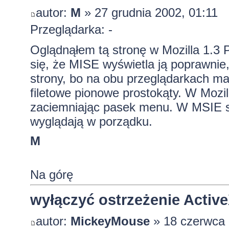
autor:
M
» 27 grudnia 2002, 01:11
Przeglądarka: -
Oglądnąłem tą stronę w Mozilla 1.3 P
się, że MISE wyświetla ją poprawnie, 
strony, bo na obu przeglądarkach ma
filetowe pionowe prostokąty. W Mozil
zaciemniając pasek menu. W MSIE są 
wyglądają w porządku.
M
Na górę
wyłączyć ostrzeżenie Activ
autor:
MickeyMouse
» 18 czerwca 