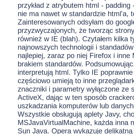
przykład z atrybutem html - padding
nie ma nawet w standardzie html'a, to
Zainteresowanych odsyłam do google.
przyzwyczajonych, że tworząc stron
również w IE (blah). Czytałem kilka 
najnowszych technologii i standadów 
najlepiej, zaraz po niej Firefox i in
brakiem standardów. Podsumowując.
interpretują html. Tylko IE poprawnie
częściowo umieją to inne przeglądark
znaczniki i parametry wyłączone ze s
ActiveX, dając w ten sposób cracker
uszkadzania komputerów lub danych.
Wszystkie obsługują aplety Javy, ch
MSJavaVirtualMachine, każda inna nat
Sun Java. Opera wykazuje delikatną