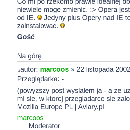
Co mi po rzekomo prawie idealnej o
niewiele moge zmienic. :> Opera jest 
od IE.
Jedyny plus Opery nad IE t
zainstalowac.
Gość
Na górę
autor:
marcoos
» 22 listopada 2002
Przeglądarka: -
(powyzszy post wyslalem ja - a ze u
mi sie, w ktorej przegladarce sie za
Mozilla Europe PL
|
Aviary.pl
marcoos
Moderator