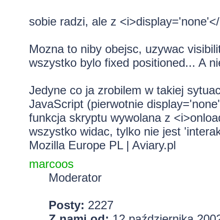
sobie radzi, ale z <i>display='none'</
Mozna to niby obejsc, uzywac visibil
wszystko bylo fixed positioned... A n
Jedyne co ja zrobilem w takiej sytuac
JavaScript (pierwotnie display='non
funkcja skryptu wywolana z <i>onload
wszystko widac, tylko nie jest 'intera
Mozilla Europe PL
|
Aviary.pl
marcoos
Moderator
Posty:
2227
Z nami od:
12 października 2002