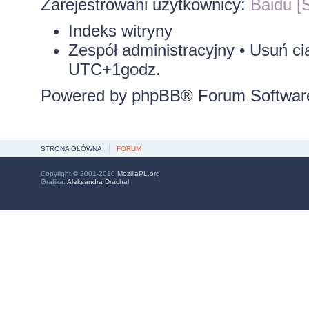
Zarejestrowani użytkownicy:
Baidu [S
Indeks witryny
Zespół administracyjny
•
Usuń ci
UTC+1godz.
Powered by
phpBB
® Forum Softwar
STRONA GŁÓWNA
FORUM
Copyright © 2001-2010
MozillaPL.org
Grafika:
Aleksandra Drachal