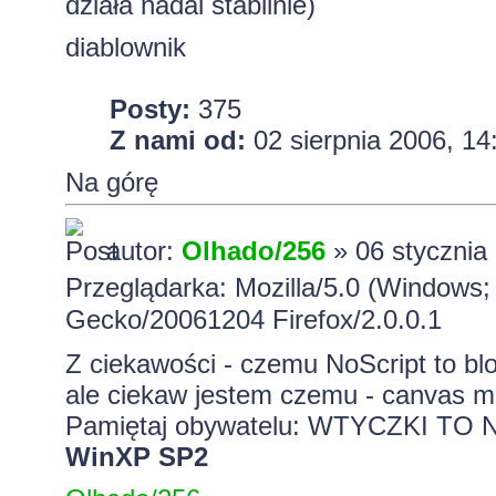
działa nadal stabilnie)
diablownik
Posty:
375
Z nami od:
02 sierpnia 2006, 14
Na górę
autor:
Olhado/256
» 06 stycznia
Przeglądarka: Mozilla/5.0 (Windows;
Gecko/20061204 Firefox/2.0.0.1
Z ciekawości - czemu NoScript to blo
ale ciekaw jestem czemu - canvas 
Pamiętaj obywatelu: WTYCZKI T
WinXP SP2