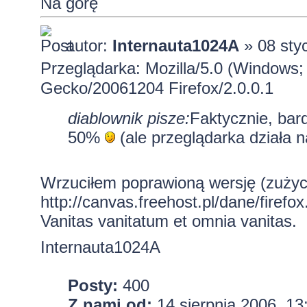
Na górę
autor:
Internauta1024A
» 08 sty
Przeglądarka: Mozilla/5.0 (Windows; 
Gecko/20061204 Firefox/2.0.0.1
diablownik pisze:
Faktycznie, bar
50%
(ale przeglądarka działa na
Wrzuciłem poprawioną wersję (zużyc
http://canvas.freehost.pl/dane/firefox
Vanitas vanitatum et omnia vanitas.
Internauta1024A
Posty:
400
Z nami od:
14 sierpnia 2006, 13