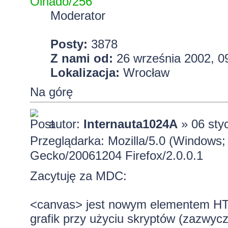
Olhado/256
Moderator
Posty:
3878
Z nami od:
26 września 2002, 0
Lokalizacja:
Wrocław
Na górę
autor:
Internauta1024A
» 06 sty
Przeglądarka: Mozilla/5.0 (Windows; 
Gecko/20061204 Firefox/2.0.0.1
Zacytuję za MDC:
<canvas> jest nowym elementem HTM
grafik przy użyciu skryptów (zazwycz