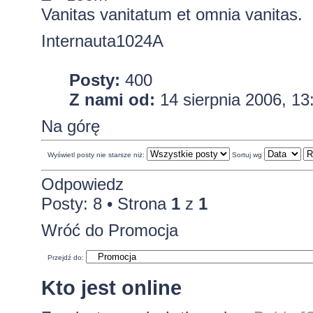
Vanitas vanitatum et omnia vanitas.
Internauta1024A
Posty:
400
Z nami od:
14 sierpnia 2006, 13
Na górę
Wyświetl posty nie starsze niż:
Sortuj wg
Odpowiedz
Posty: 8 • Strona
1
z
1
Wróć do Promocja
Przejdź do:
Kto jest online