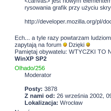
<canvas> jest nowym elementem
rysowania grafik przy użyciu skr
http://developer.mozilla.org/pl/d
Ech... a tyle razy powtarzam ludzio
zapytają na forum
Dzięki
Pamiętaj obywatelu: WTYCZKI T
WinXP SP2
Olhado/256
Moderator
Posty:
3878
Z nami od:
26 września 2002, 0
Lokalizacja:
Wrocław