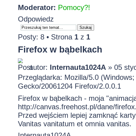
Moderator:
Pomocy?!
Odpowiedz
Posty: 8 • Strona
1
z
1
Firefox w bąbelkach
autor:
Internauta1024A
» 05 sty
Przeglądarka: Mozilla/5.0 (Windows; 
Gecko/20061204 Firefox/2.0.0.1
Firefox w bąbelkach - moja "animacj
http://canvas.freehost.pl/dane/firefox
Przed wejściem lepiej zamknąć karty
Vanitas vanitatum et omnia vanitas.
Internauta1024A