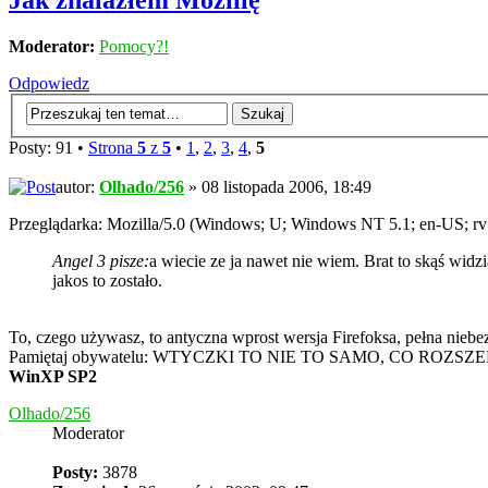
Jak znalazłem Mozillę
Moderator:
Pomocy?!
Odpowiedz
Posty: 91 •
Strona
5
z
5
•
1
,
2
,
3
,
4
,
5
autor:
Olhado/256
» 08 listopada 2006, 18:49
Przeglądarka: Mozilla/5.0 (Windows; U; Windows NT 5.1; en-US; rv
Angel 3 pisze:
a wiecie ze ja nawet nie wiem. Brat to skąś widzia
jakos to zostało.
To, czego używasz, to antyczna wprost wersja Firefoksa, pełna niebe
Pamiętaj obywatelu: WTYCZKI TO NIE TO SAMO, CO ROZSZ
WinXP SP2
Olhado/256
Moderator
Posty:
3878