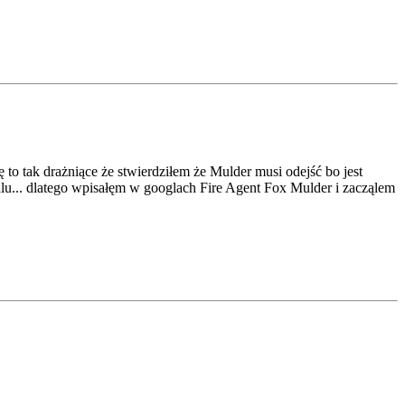
ę to tak drażniące że stwierdziłem że Mulder musi odejść bo jest
ialu... dlatego wpisałęm w googlach Fire Agent Fox Mulder i zacząlem