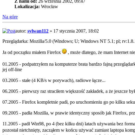
Z nami od:
26 września 2002, 09:47
Lokalizacja:
Wrocław
Na górę
autor:
sylwan112
» 17 stycznia 2007, 18:02
Przeglądarka: Mozilla/5.0 (Windows; U; Windows NT 5.1; pl; rv:1.8
Ja od początku miałem Firefox
, może dlatego, że mam Internet niec
01.2005 - podpatrzyłem na komputerze brata bardzo fajną przeglądar
jej off-line
03.2005 - stałe (4 KB/s w porywach), radiowe łącze...
06.2005 - pierwszy raz straciłem większość zakładek, a że jeszcze by
07.2005 - Firefox kompletnie padł, po uruchomieniu go po kilku seku
09.2005 - padła Mozilla, w prawie identyczny sposób jak Firefox, pr
11.2005 - padł Win98, po 4 (bez kilku dni) latach używania bez for
pozostał nietchnięty, zacząłem w końcu używać zamiast laptopa komp