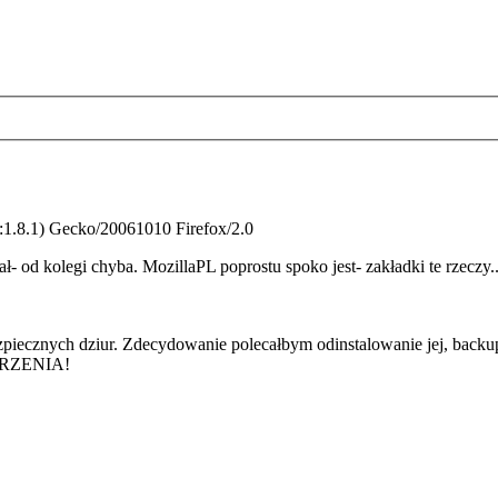
:1.8.1) Gecko/20061010 Firefox/2.0
ł- od kolegi chyba. MozillaPL poprostu spoko jest- zakładki te rzeczy....
zpiecznych dziur. Zdecydowanie polecałbym odinstalowanie jej, backup p
ERZENIA!