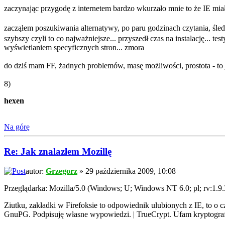
zaczynając przygodę z internetem bardzo wkurzało mnie to że IE miał
zacząłem poszukiwania alternatywy, po paru godzinach czytania, śle
szybszy czyli to co najważniejsze... przyszedł czas na instalację... te
wyświetlaniem specyficznych stron... zmora
do dziś mam FF, żadnych problemów, masę możliwości, prostota - to j
8)
hexen
Na górę
Re: Jak znalazłem Mozillę
autor:
Grzegorz
» 29 października 2009, 10:08
Przeglądarka: Mozilla/5.0 (Windows; U; Windows NT 6.0; pl; rv:1.9
Ziutku, zakładki w Firefoksie to odpowiednik ulubionych z IE, to o
GnuPG. Podpisuję własne wypowiedzi. | TrueCrypt. Ufam kryptograf