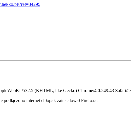
.hekko.pl/?ref=34295
AppleWebKit/532.5 (KHTML, like Gecko) Chrome/4.0.249.43 Safari/5
 podłączono internet chłopak zainstalował Firefoxa.