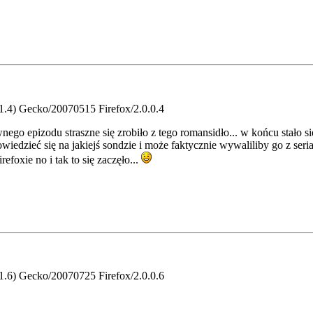
.1.4) Gecko/20070515 Firefox/2.0.0.4
ego epizodu straszne się zrobiło z tego romansidło... w końcu stało si
wiedzieć się na jakiejś sondzie i może faktycznie wywaliliby go z ser
efoxie no i tak to się zaczęło...
.1.6) Gecko/20070725 Firefox/2.0.0.6