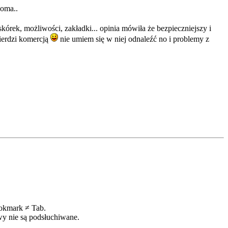
koma..
kórek, możliwości, zakładki... opinia mówiła że bezpieczniejszy i
śmierdzi komercją
nie umiem się w niej odnaleźć no i problemy z
ookmark ≠ Tab.
wy nie są podsłuchiwane.