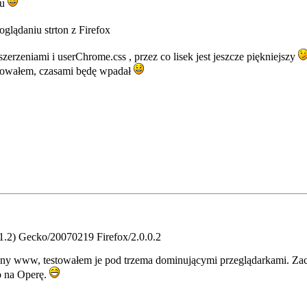
tu
oglądaniu strton z Firefox
zerzeniami i userChrome.css , przez co lisek jest jeszcze piękniejszy
estrowałem, czasami będę wpadał
.1.2) Gecko/20070219 Firefox/2.0.0.2
y www, testowałem je pod trzema dominującymi przeglądarkami. Zaczął
go na Operę.