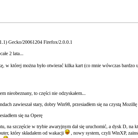
.1.1) Gecko/20061204 Firefox/2.0.0.1
ałe 2 lata...
kę, w której można było otwierać kilka kart (co mnie wówczas bardzo 
łem nieobeznany, to części nie odzyskałem...
ndach zawieszał stary, dobry Win98, przesiadłem się na czystą Mozillę
zesiadłem się na Operę
matu, na szczęście w trybie awaryjnym dał się uruchomić, a dysk D, n
uter, który składałem od wakacji
, nowy system, czyli WinXP, zainst