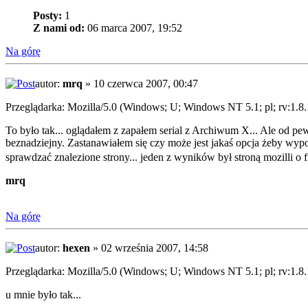
Posty:
1
Z nami od:
06 marca 2007, 19:52
Na górę
autor:
mrq
» 10 czerwca 2007, 00:47
Przeglądarka: Mozilla/5.0 (Windows; U; Windows NT 5.1; pl; rv:1.8
To było tak... oglądałem z zapałem serial z Archiwum X... Ale od pewn
beznadziejny. Zastanawiałem się czy może jest jakaś opcja żeby wypo
sprawdzać znalezione strony... jeden z wyników był stroną mozilli o fir
mrq
Na górę
autor:
hexen
» 02 września 2007, 14:58
Przeglądarka: Mozilla/5.0 (Windows; U; Windows NT 5.1; pl; rv:1.8
u mnie było tak...