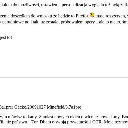
 tak mało możliwości, ustawień... personalizacja wyglądu też byłą zni
dzenia doszedłem do wniosku że będzie to Firefox
masa rozszerzeń, s
sty parudniowe no i tak już zostało, próbowałem opery... ale to nie to, 
est to!
.3a1pre) Gecko/20091027 Minefield/3.7a1pre
 czym mówisz to karty. Zamiast nowych okien otwierasz nowe karty. B
ii, nie państwu. | Tor. Dbam o swoją prywatność. | OTR. Moje rozmo