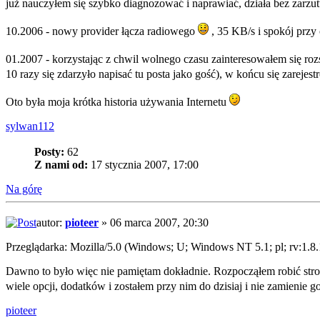
już nauczyłem się szybko diagnozować i naprawiać, działa bez zarzu
10.2006 - nowy provider łącza radiowego
, 35 KB/s i spokój przy 
01.2007 - korzystając z chwil wolnego czasu zainteresowałem się rozs
10 razy się zdarzyło napisać tu posta jako gość), w końcu się zarej
Oto była moja krótka historia używania Internetu
sylwan112
Posty:
62
Z nami od:
17 stycznia 2007, 17:00
Na górę
autor:
pioteer
» 06 marca 2007, 20:30
Przeglądarka: Mozilla/5.0 (Windows; U; Windows NT 5.1; pl; rv:1.8
Dawno to było więc nie pamiętam dokładnie. Rozpocząłem robić stron
wiele opcji, dodatków i zostałem przy nim do dzisiaj i nie zamienie 
pioteer