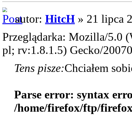
autor:
HitcH
» 21 lipca 
Przeglądarka: Mozilla/5.0
pl; rv:1.8.1.5) Gecko/20070
Tens pisze:
Chciałem sobie
Parse error: syntax err
/home/firefox/ftp/firef