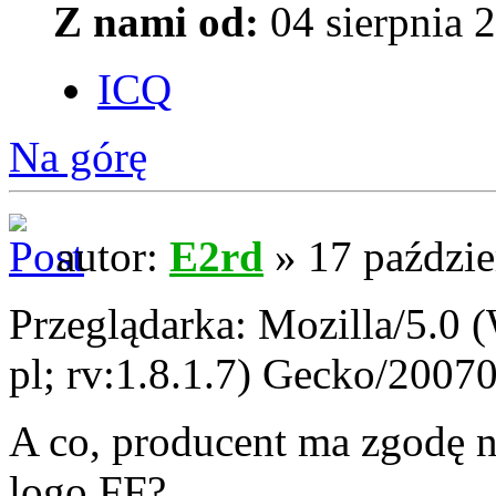
Z nami od:
04 sierpnia 
ICQ
Na górę
autor:
E2rd
» 17 paździe
Przeglądarka: Mozilla/5.0
pl; rv:1.8.1.7) Gecko/20070
A co, producent ma zgodę 
logo FF?