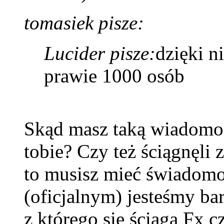
tomasiek pisze:
Lucider pisze:
dzięki n
prawie 1000 osób
Skąd masz taką wiadomość 
tobie? Czy też ściągnęli z
to musisz mieć świadomo
(oficjalnym) jesteśmy ba
z którego się ściąga Fx 