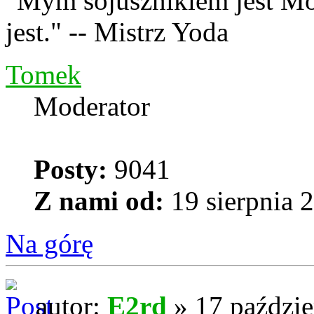
"Mym sojusznikiem jest Mo
jest." -- Mistrz Yoda
Tomek
Moderator
Posty:
9041
Z nami od:
19 sierpnia 
Na górę
autor:
E2rd
» 17 paździe