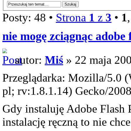
Posty: 48 •
Strona
1
z
3
•
1
nie mogę zciągnąc adobe f
autor:
Miś
» 22 maja 200
Przeglądarka: Mozilla/5.0
pl; rv:1.8.1.14) Gecko/200
Gdy instaluję Adobe Flash P
instalację ręczną to nie chc