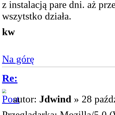
z instalacją pare dni. aż prz
wszytstko działa.
kw
Na górę
Re:
autor:
Jdwind
» 28 paźdz
Przeglądarka: Mozilla/5.0