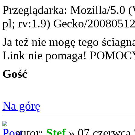
Przeglądarka: Mozilla/5.0
pl; rv:1.9) Gecko/20080512
Ja też nie mogę tego ściagną
Link nie pomaga! POMOC
Gość
Na górę
autor:
Stef
» 07 czerwca 