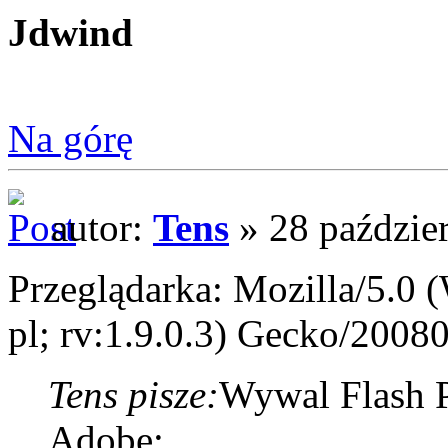
Jdwind
Na górę
autor:
Tens
» 28 paździe
Przeglądarka: Mozilla/5.0
pl; rv:1.9.0.3) Gecko/2008
Tens pisze:
Wywal Flash P
Adobe: