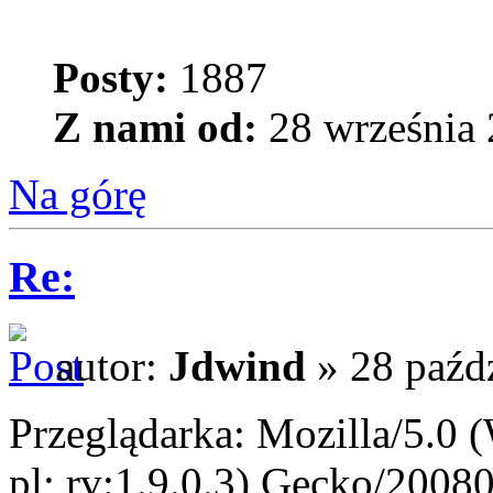
Posty:
1887
Z nami od:
28 września 
Na górę
Re:
autor:
Jdwind
» 28 paźdz
Przeglądarka: Mozilla/5.0
pl; rv:1.9.0.3) Gecko/2008