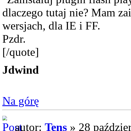
dlaczego tutaj nie? Mam z
wersjach, dla IE i FF.
Pzdr.
[/quote]
Jdwind
Na górę
autor:
Tens
» 28 paździe