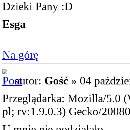
Dzieki Pany
Esga
Na górę
autor:
Gość
» 04 paździe
Przeglądarka: Mozilla/5.0
pl; rv:1.9.0.3) Gecko/2008
U mnie nie podziałało...