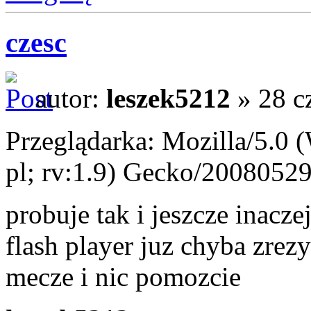
czesc
autor:
leszek5212
» 28 c
Przeglądarka: Mozilla/5.0
pl; rv:1.9) Gecko/20080529
probuje tak i jeszcze inacz
flash player juz chyba zrezy
mecze i nic pomozcie