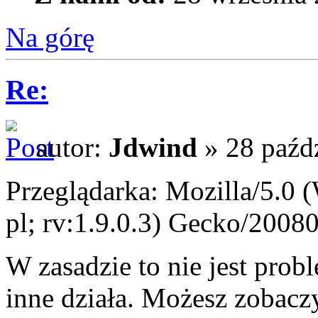
Na górę
Re:
autor:
Jdwind
» 28 paźdz
Przeglądarka: Mozilla/5.0
pl; rv:1.9.0.3) Gecko/2008
W zasadzie to nie jest prob
inne działa. Możesz zobaczy