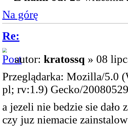
Na górę
Re:
autor:
kratossq
» 08 lipc
Przeglądarka: Mozilla/5.0
pl; rv:1.9) Gecko/20080529
a jezeli nie bedzie sie dało
czy juz niemacie zainstalo