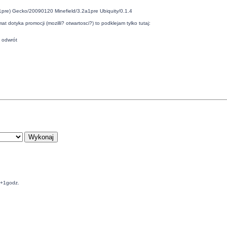
a1pre) Gecko/20090120 Minefield/3.2a1pre Ubiquity/0.1.4
 dotyka promocji (mozilli? otwartosci?) to podklejam tylko tutaj:
a odwrót
C+1godz.