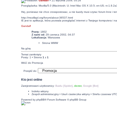
autor:
Gandalf
» 21 stycznia 2009, 05:26
Przeglądarka: Mozilla/5.0 (Macintosh; U; Intel Mac OS X 10.5; en-US; rv:1.9.2
Hej, poniewaz nie chce crosspostowac, a nie kazdy musi czytac forum Inne i temat
http://mozillapl.org/forum/about-36537.html
IE jest to aplikacja, która pozwala przeglądać internet z Twojego komputera i n
Gandalf
Posty:
1802
Z nami od:
29 czerwca 2002, 04:37
Lokalizacja:
Warszawa
Strona WWW
Na górę
Temat zamknięty
Posty: 1 • Strona
1
z
1
Wróć do Promocja
Przejdź do:
Kto jest online
Zarejestrowani użytkownicy:
Baidu [Spider]
,
dexter
,
Google [Bot]
Indeks witryny
Zespół administracyjny
•
Usuń ciasteczka witryny
• Strefa czasowa UT
Powered by
phpBB
® Forum Software © phpBB Group