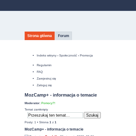
Strona główna
Forum
Indeks witryny
‹
Społeczność
‹
Promocja
Regulamin
FAQ
Zarejestruj się
Zaloguj się
MozCamp+ - informacja o temacie
Moderator:
Pomocy?!
Temat zamknięty
Posty: 1 • Strona
1
z
1
MozCamp+ - informacja o temacie