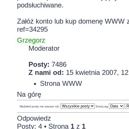
podsłuchiwane.
Załóż konto lub kup domenę WWW z 
ref=34295
Grzegorz
Moderator
Posty:
7486
Z nami od:
15 kwietnia 2007, 12
Strona WWW
Na górę
Wyświetl posty nie starsze niż:
Sortuj wg
Odpowiedz
Posty: 4 • Strona
1
z
1