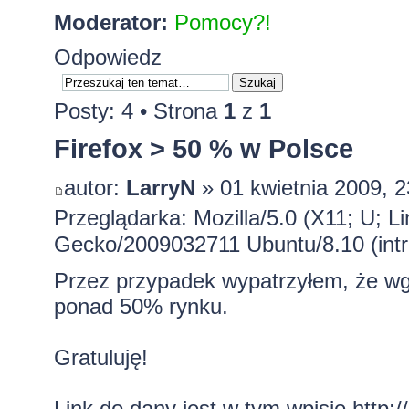
Moderator:
Pomocy?!
Odpowiedz
Posty: 4 • Strona
1
z
1
Firefox > 50 % w Polsce
autor:
LarryN
» 01 kwietnia 2009, 2
Przeglądarka: Mozilla/5.0 (X11; U; Li
Gecko/2009032711 Ubuntu/8.10 (intre
Przez przypadek wypatrzyłem, że wg
ponad 50% rynku.
Gratuluję!
Link do dany jest w tym wpisie
http: