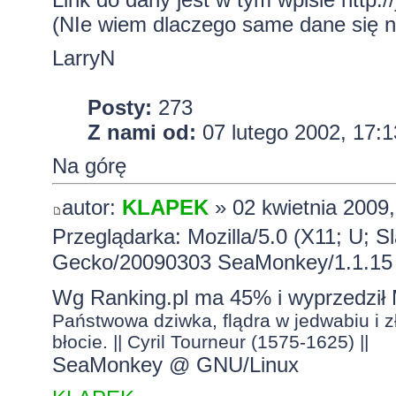
(NIe wiem dlaczego same dane się n
LarryN
Posty:
273
Z nami od:
07 lutego 2002, 17:1
Na górę
autor:
KLAPEK
» 02 kwietnia 2009,
Przeglądarka: Mozilla/5.0 (X11; U; S
Gecko/20090303 SeaMonkey/1.1.15
Wg
Ranking.pl
ma 45% i wyprzedził 
Państwowa dziwka, flądra w jedwabiu i zł
błocie. || Cyril Tourneur (1575-1625) ||
SeaMonkey @ GNU/Linux