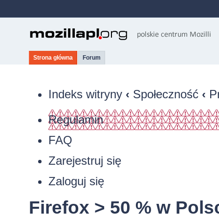
Strona główna
Forum
Indeks witryny
‹
Społeczność
‹
P
Regulamin
FAQ
Zarejestruj się
Zaloguj się
Firefox > 50 % w Pols