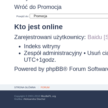
Wróć do Promocja
Przejdź do:
Kto jest online
Zarejestrowani użytkownicy:
Baidu [S
Indeks witryny
Zespół administracyjny
•
Usuń ci
UTC+1godz.
Powered by
phpBB
® Forum Softwar
STRONA GŁÓWNA
FORUM
Copyright © 2001-2010
MozillaPL.org
Grafika:
Aleksandra Drachal