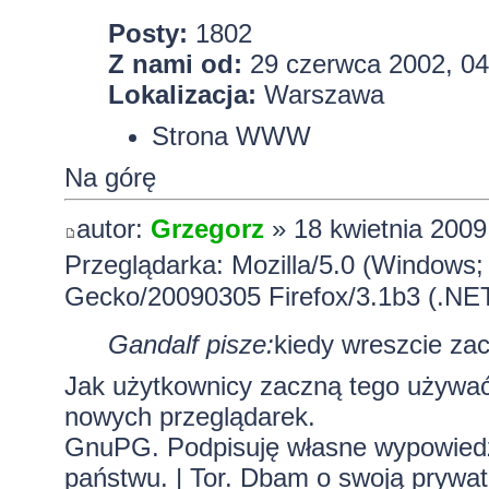
Posty:
1802
Z nami od:
29 czerwca 2002, 04
Lokalizacja:
Warszawa
Strona WWW
Na górę
autor:
Grzegorz
» 18 kwietnia 2009
Przeglądarka: Mozilla/5.0 (Windows;
Gecko/20090305 Firefox/3.1b3 (.NE
Gandalf pisze:
kiedy wreszcie z
Jak użytkownicy zaczną tego używać
nowych przeglądarek.
GnuPG. Podpisuję własne wypowiedzi.
państwu. | Tor. Dbam o swoją prywa