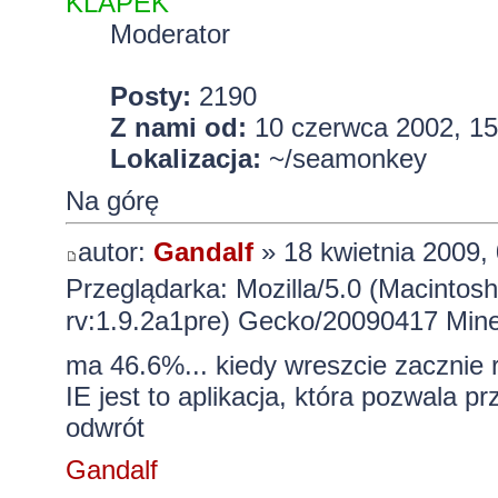
KLAPEK
Moderator
Posty:
2190
Z nami od:
10 czerwca 2002, 15
Lokalizacja:
~/seamonkey
Na górę
autor:
Gandalf
» 18 kwietnia 2009,
Przeglądarka: Mozilla/5.0 (Macintos
rv:1.9.2a1pre) Gecko/20090417 Mine
ma 46.6%... kiedy wreszcie zaczni
IE jest to aplikacja, która pozwala p
odwrót
Gandalf