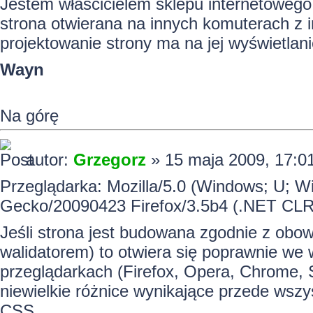
Jestem właścicielem sklepu internetowego
strona otwierana na innych
komuterach
z i
projektowanie strony ma na jej wyświetlan
Wayn
Na górę
autor:
Grzegorz
» 15 maja 2009, 17:0
Przeglądarka: Mozilla/5.0 (Windows; U; Wi
Gecko/20090423 Firefox/3.5b4 (.NET CLR
Jeśli strona jest budowana zgodnie z obo
walidatorem) to otwiera się poprawnie w
przeglądarkach (Firefox, Opera, Chrome, Sa
niewielkie różnice wynikające przede wszy
CSS.