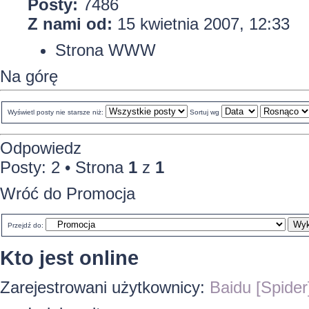
Posty:
7486
Z nami od:
15 kwietnia 2007, 12:33
Strona WWW
Na górę
Wyświetl posty nie starsze niż:
Sortuj wg
Odpowiedz
Posty: 2 • Strona
1
z
1
Wróć do Promocja
Przejdź do:
Kto jest online
Zarejestrowani użytkownicy:
Baidu [Spider