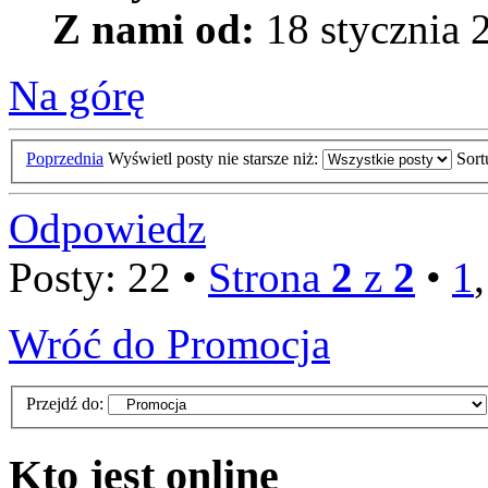
Z nami od:
18 stycznia 
Na górę
Poprzednia
Wyświetl posty nie starsze niż:
Sor
Odpowiedz
Posty: 22 •
Strona
2
z
2
•
1
Wróć do Promocja
Przejdź do:
Kto jest online