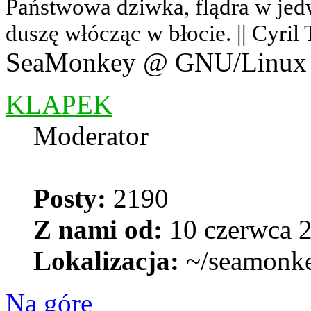
Państwowa dziwka, flądra w jedwab
duszę włócząc w błocie. || Cyril
SeaMonkey @ GNU/Linux
KLAPEK
Moderator
Posty:
2190
Z nami od:
10 czerwca 2
Lokalizacja:
~/seamonk
Na górę