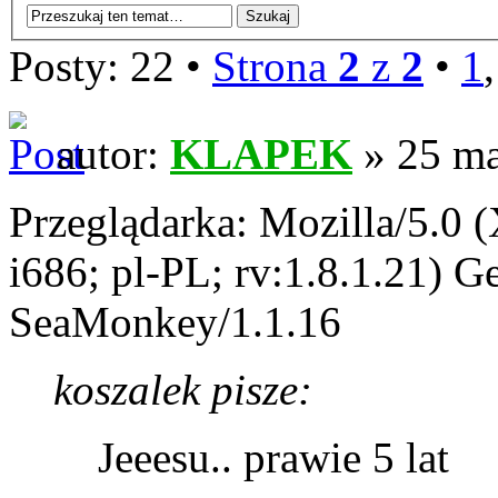
Posty: 22 •
Strona
2
z
2
•
1
autor:
KLAPEK
» 25 ma
Przeglądarka: Mozilla/5.0
i686; pl-PL; rv:1.8.1.21) 
SeaMonkey/1.1.16
koszalek pisze:
Jeeesu.. prawie 5 lat