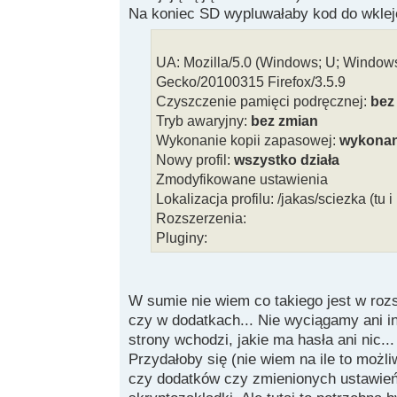
Na koniec SD wypluwałaby kod do wklej
UA: Mozilla/5.0 (Windows; U; Windows N
Gecko/20100315 Firefox/3.5.9
Czyszczenie pamięci podręcznej:
bez
Tryb awaryjny:
bez zmian
Wykonanie kopii zapasowej:
wykona
Nowy profil:
wszystko działa
Zmodyfikowane ustawienia
Lokalizacja profilu: /jakas/sciezka (tu 
Rozszerzenia:
Pluginy:
W sumie nie wiem co takiego jest w roz
czy w dodatkach... Nie wyciągamy ani in
strony wchodzi, jakie ma hasła ani nic...
Przydałoby się (nie wiem na ile to możli
czy dodatków czy zmienionych ustawień 