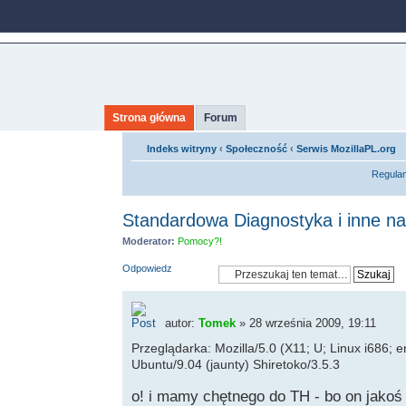
Strona główna
Forum
Indeks witryny
‹
Społeczność
‹
Serwis MozillaPL.org
Regula
Standardowa Diagnostyka i inne n
Moderator:
Pomocy?!
Odpowiedz
autor:
Tomek
» 28 września 2009, 19:11
Przeglądarka: Mozilla/5.0 (X11; U; Linux i686;
Ubuntu/9.04 (jaunty) Shiretoko/3.5.3
o! i mamy chętnego do TH - bo on jakoś 