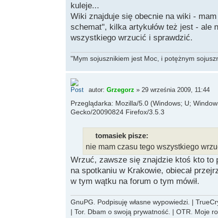
kuleje...
Wiki znajduje się obecnie na wiki - mam
schemat", kilka artykułów też jest - ale
wszystkiego wrzucić i sprawdzić.
"Mym sojusznikiem jest Moc, i potężnym sojuszni
autor:
Grzegorz
» 29 września 2009, 11:44
Przeglądarka: Mozilla/5.0 (Windows; U; Windows 
Gecko/20090824 Firefox/3.5.3
tomasiek pisze:
nie mam czasu tego wszystkiego wrzuc
Wrzuć, zawsze się znajdzie ktoś kto to
na spotkaniu w Krakowie, obiecał przejrz
w tym wątku na forum o tym mówił.
GnuPG. Podpisuję własne wypowiedzi. | TrueCryp
| Tor. Dbam o swoją prywatność. | OTR. Moje r