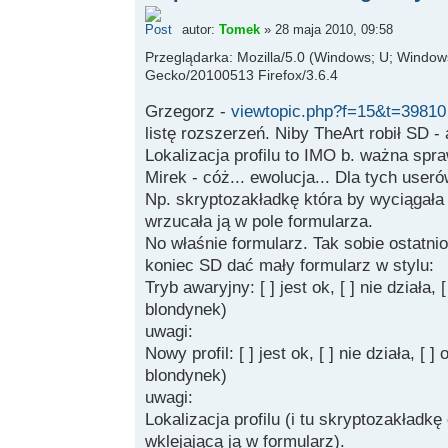
autor:
Tomek
» 28 maja 2010, 09:58
Przeglądarka: Mozilla/5.0 (Windows; U; Windows 
Gecko/20100513 Firefox/3.6.4
Grzegorz -
viewtopic.php?f=15&t=39810
listę rozszerzeń. Niby TheArt robił SD - a
Lokalizacja profilu to IMO b. ważna spr
Mirek - cóż... ewolucja... Dla tych useró
Np. skryptozakładkę która by wyciągała l
wrzucała ją w pole formularza.
No właśnie formularz. Tak sobie ostatn
koniec SD dać mały formularz w stylu:
Tryb awaryjny: [ ] jest ok, [ ] nie działa,
blondynek)
uwagi:
Nowy profil: [ ] jest ok, [ ] nie działa, [ 
blondynek)
uwagi:
Lokalizacja profilu (i tu skryptozakładkę
wklejającą ją w formularz).