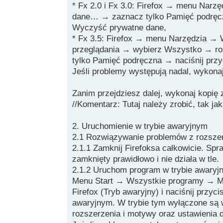
* Fx 2.0 i Fx 3.0: Firefox → menu Nar
dane… → zaznacz tylko Pamięć podręcz
Wyczyść prywatne dane,
* Fx 3.5: Firefox → menu Narzędzia → 
przeglądania → wybierz Wszystko → r
tylko Pamięć podręczna → naciśnij prz
Jeśli problemy występują nadal, wykonaj
Zanim przejdziesz dalej, wykonaj kopię
//Komentarz: Tutaj należy zrobić, tak jak
2. Uruchomienie w trybie awaryjnym
2.1 Rozwiązywanie problemów z rozsze
2.1.1 Zamknij Firefoksa całkowicie. Sp
zamknięty prawidłowo i nie działa w tle.
2.1.2 Uruchom program w trybie awary
Menu Start → Wszystkie programy → Moz
Firefox (Tryb awaryjny) i naciśnij przyci
awaryjnym. W trybie tym wyłączone są 
rozszerzenia i motywy oraz ustawienia 