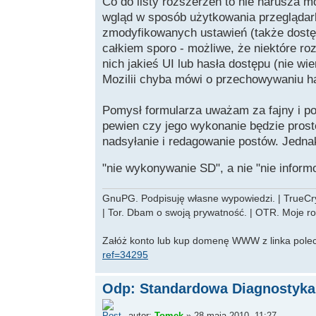
Co do listy rozszerzeń to nie narusza m
wgląd w sposób użytkowania przeglądarki
zmodyfikowanych ustawień (także dostęp
całkiem sporo - możliwe, że niektóre r
nich jakieś UI lub hasła dostępu (nie wie
Mozilii chyba mówi o przechowywaniu ha
Pomysł formularza uważam za fajny i po
pewien czy jego wykonanie będzie prost
nadsyłanie i redagowanie postów. Jedna
"nie wykonywanie SD", a nie "nie inform
GnuPG. Podpisuję własne wypowiedzi. | TrueCryp
| Tor. Dbam o swoją prywatność. | OTR. Moje r
Załóż konto lub kup domenę WWW z linka pole
ref=34295
Odp: Standardowa Diagnostyka 
autor:
Tomek
» 28 maja 2010, 11:27