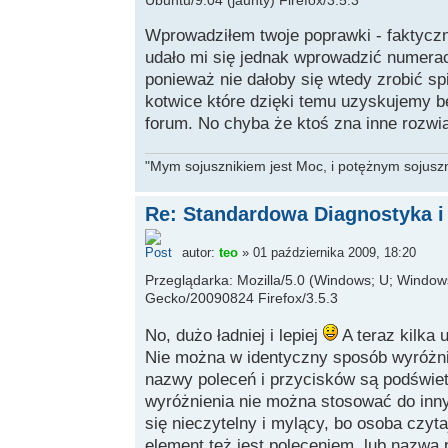
Wprowadziłem twoje poprawki - faktycznie
udało mi się jednak wprowadzić numerac
ponieważ nie dałoby się wtedy zrobić spi
kotwice kŧóre dzięki temu uzyskujemy b
forum. No chyba że ktoś zna inne rozwi
"Mym sojusznikiem jest Moc, i potężnym sojuszni
Re: Standardowa Diagnostyka i
autor:
teo
» 01 października 2009, 18:20
Przeglądarka: Mozilla/5.0 (Windows; U; Windows 
Gecko/20090824 Firefox/3.5.3
No, dużo ładniej i lepiej
A teraz kilka 
Nie można w identyczny sposób wyróżni
nazwy poleceń i przycisków są podświet
wyróżnienia nie można stosować do inny
się nieczytelny i mylący, bo osoba czyt
element też jest poleceniem, lub nazwą 