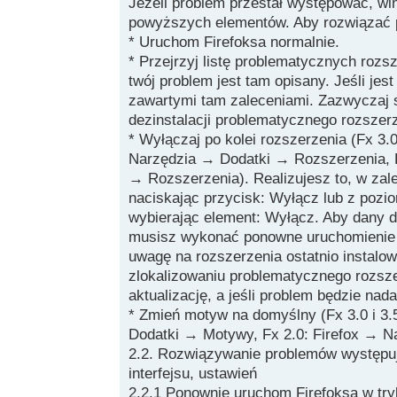
Jeżeli problem przestał występować, win
powyższych elementów. Aby rozwiązać 
* Uruchom Firefoksa normalnie.
* Przejrzyj listę problematycznych rozs
twój problem jest tam opisany. Jeśli jes
zawartymi tam zaleceniami. Zazwyczaj 
dezinstalacji problematycznego rozszer
* Wyłączaj po kolei rozszerzenia (Fx 3.
Narzędzia → Dodatki → Rozszerzenia, F
→ Rozszerzenia). Realizujesz to, w zale
naciskając przycisk: Wyłącz lub z poz
wybierając element: Wyłącz. Aby dany d
musisz wykonać ponowne uruchomienie 
uwagę na rozszerzenia ostatnio instalo
zlokalizowaniu problematycznego rozsze
aktualizację, a jeśli problem będzie nad
* Zmień motyw na domyślny (Fx 3.0 i 3.
Dodatki → Motywy, Fx 2.0: Firefox → 
2.2. Rozwiązywanie problemów występu
interfejsu, ustawień
2.2.1 Ponownie uruchom Firefoksa w tr