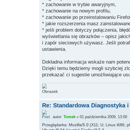
* zachowanie w trybie awaryjnym,
* zachowanie na nowym profilu,
* zachowanie po przeinstalowaniu Firefo
* jakie rozszerzenia masz zainstalowan
* jeśli problem dotyczy połączenia, błęd
wyświetlania się obrazków – opisz jak
i zapór sieciowych używasz. Jeśli potra
ustawienia.
Dokładna informacja wskaże nam potenc
Dzięki temu będziemy mogli szybciej zl
przekazać ci sugestie umożliwiające us
Re: Standardowa Diagnostyka i
autor:
Tomek
» 01 października 2009, 13:00
Przeglądarka: Mozilla/5.0 (X11; U; Linux i686; 
Ubuntu/9.04 (jaunty) Firefox/3.5.3