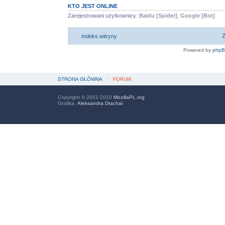
KTO JEST ONLINE
Zarejestrowani użytkownicy:
Baidu [Spider]
,
Google [Bot]
Z
Indeks witryny
Powered by
php
STRONA GŁÓWNA
FORUM
Copyright © 2001-2010
MozillaPL.org
Grafika:
Aleksandra Drachal