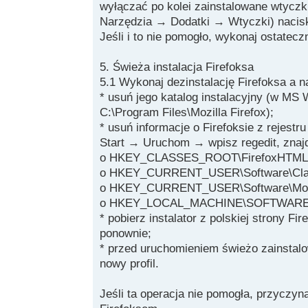
wyłączać po kolei zainstalowane wtyczki
Narzędzia → Dodatki → Wtyczki) nacisk
Jeśli i to nie pomogło, wykonaj ostatec
5. Świeża instalacja Firefoksa
5.1 Wykonaj dezinstalację Firefoksa a n
* usuń jego katalog instalacyjny (w M
C:\Program Files\Mozilla Firefox);
* usuń informacje o Firefoksie z rejes
Start → Uruchom → wpisz regedit, znajd
o HKEY_CLASSES_ROOT\FirefoxHTML
o HKEY_CURRENT_USER\Software\Classe
o HKEY_CURRENT_USER\Software\Moz
o HKEY_LOCAL_MACHINE\SOFTWARE\m
* pobierz instalator z polskiej strony Fir
ponownie;
* przed uruchomieniem świeżo zainstal
nowy profil.
Jeśli ta operacja nie pomogła, przyczy