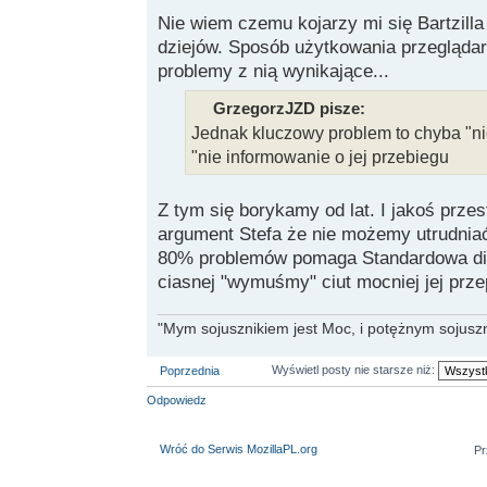
Nie wiem czemu kojarzy mi się Bartzilla 
dziejów. Sposób użytkowania przegląda
problemy z nią wynikające...
GrzegorzJZD pisze:
Jednak kluczowy problem to chyba "n
"nie informowanie o jej przebiegu
Z tym się borykamy od lat. I jakoś prz
argument Stefa że nie możemy utrudniać
80% problemów pomaga Standardowa dia
ciasnej "wymuśmy" ciut mocniej jej prz
"Mym sojusznikiem jest Moc, i potężnym sojuszni
Wyświetl posty nie starsze niż:
Poprzednia
Odpowiedz
Wróć do Serwis MozillaPL.org
Pr