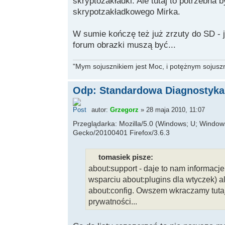
skryptozakładki. Ale tutaj to potrzebna
skrypotzakładkowego Mirka.
W sumie kończę też już zrzuty do SD - 
forum obrazki muszą być...
"Mym sojusznikiem jest Moc, i potężnym sojuszni
Odp: Standardowa Diagnostyka 
autor:
Grzegorz
» 28 maja 2010, 11:07
Przeglądarka: Mozilla/5.0 (Windows; U; Windows 
Gecko/20100401 Firefox/3.6.3
tomasiek pisze:
about:support - daje to nam informacje
wsparciu about:plugins dla wtyczek) a
about:config. Owszem wkraczamy tutaj
prywatności...