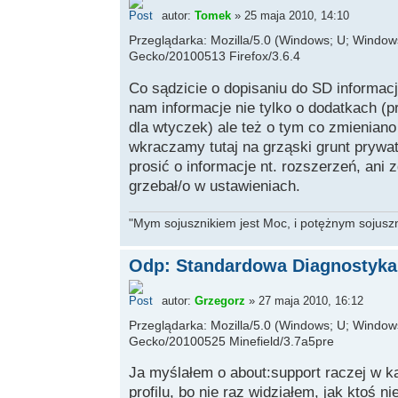
autor:
Tomek
» 25 maja 2010, 14:10
Przeglądarka: Mozilla/5.0 (Windows; U; Windows 
Gecko/20100513 Firefox/3.6.4
Co sądzicie o dopisaniu do SD informacji
nam informacje nie tylko o dodatkach (p
dla wtyczek) ale też o tym co zmienian
wkraczamy tutaj na grząski grunt prywat
prosić o informacje nt. rozszerzeń, ani
grzebał/o w ustawieniach.
"Mym sojusznikiem jest Moc, i potężnym sojuszni
Odp: Standardowa Diagnostyka 
autor:
Grzegorz
» 27 maja 2010, 16:12
Przeglądarka: Mozilla/5.0 (Windows; U; Windows
Gecko/20100525 Minefield/3.7a5pre
Ja myślałem o about:support raczej w ka
profilu, bo nie raz widziałem, jak ktoś ni