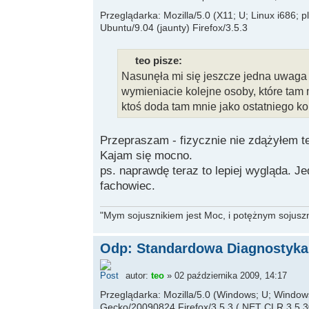
Przeglądarka: Mozilla/5.0 (X11; U; Linux i686; 
Ubuntu/9.04 (jaunty) Firefox/3.5.3
teo pisze:
Nasunęła mi się jeszcze jedna uwaga 
wymieniacie kolejne osoby, które tam
ktoś doda tam mnie jako ostatniego ko
Przepraszam - fizycznie nie zdążyłem t
Kajam się mocno.
ps. naprawdę teraz to lepiej wygląda. J
fachowiec.
"Mym sojusznikiem jest Moc, i potężnym sojuszni
Odp: Standardowa Diagnostyka 
autor:
teo
» 02 października 2009, 14:17
Przeglądarka: Mozilla/5.0 (Windows; U; Windows 
Gecko/20090824 Firefox/3.5.3 (.NET CLR 3.5.