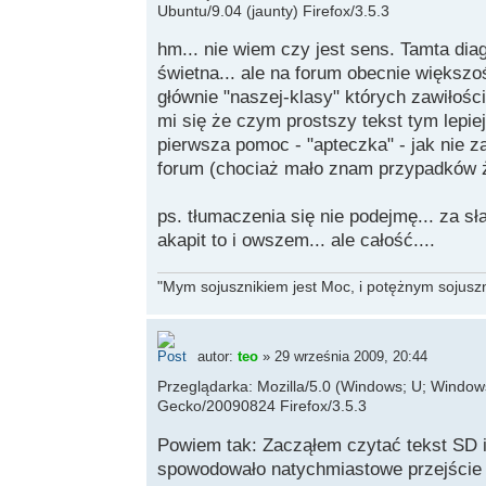
Ubuntu/9.04 (jaunty) Firefox/3.5.3
hm... nie wiem czy jest sens. Tamta di
świetna... ale na forum obecnie większ
głównie "naszej-klasy" których zawiłośc
mi się że czym prostszy tekst tym lepie
pierwsza pomoc - "apteczka" - jak nie z
forum (chociaż mało znam przypadków że
ps. tłumaczenia się nie podejmę... za sł
akapit to i owszem... ale całość....
"Mym sojusznikiem jest Moc, i potężnym sojuszni
autor:
teo
» 29 września 2009, 20:44
Przeglądarka: Mozilla/5.0 (Windows; U; Windows 
Gecko/20090824 Firefox/3.5.3
Powiem tak: Zacząłem czytać tekst SD i
spowodowało natychmiastowe przejście d