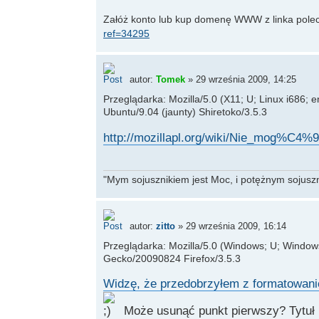
Załóż konto lub kup domenę WWW z linka pole
ref=34295
autor:
Tomek
» 29 września 2009, 14:25
Przeglądarka: Mozilla/5.0 (X11; U; Linux i686;
Ubuntu/9.04 (jaunty) Shiretoko/3.5.3
http://mozillapl.org/wiki/Nie_mog%C4%99
"Mym sojusznikiem jest Moc, i potężnym sojuszni
autor:
zitto
» 29 września 2009, 16:14
Przeglądarka: Mozilla/5.0 (Windows; U; Windows 
Gecko/20090824 Firefox/3.5.3
Widzę, że przedobrzyłem z formatowani
Może usunąć punkt pierwszy? Tytuł i