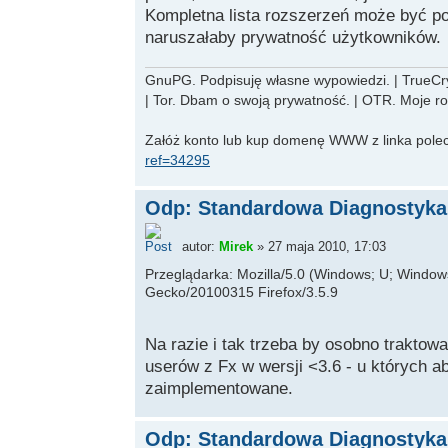
Kompletna lista rozszerzeń może być p
naruszałaby prywatność użytkowników.
GnuPG. Podpisuję własne wypowiedzi. | TrueCryp
| Tor. Dbam o swoją prywatność. | OTR. Moje r
Załóż konto lub kup domenę WWW z linka pole
ref=34295
Odp: Standardowa Diagnostyka 
autor:
Mirek
» 27 maja 2010, 17:03
Przeglądarka: Mozilla/5.0 (Windows; U; Windows 
Gecko/20100315 Firefox/3.5.9
Na razie i tak trzeba by osobno trakto
userów z Fx w wersji <3.6 - u których ab
zaimplementowane.
Odp: Standardowa Diagnostyka 