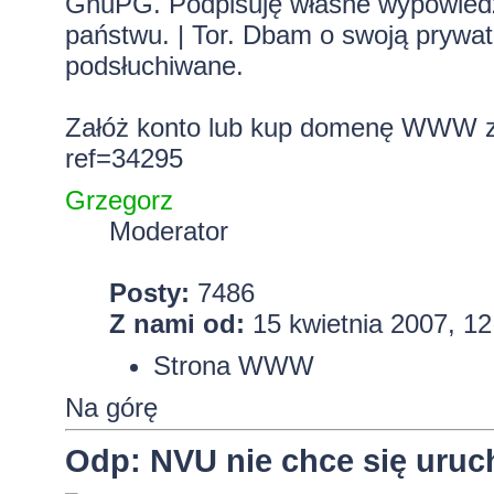
GnuPG. Podpisuję własne wypowiedzi.
państwu. | Tor. Dbam o swoją prywa
podsłuchiwane.
Załóż konto lub kup domenę WWW z 
ref=34295
Grzegorz
Moderator
Posty:
7486
Z nami od:
15 kwietnia 2007, 12
Strona WWW
Na górę
Odp: NVU nie chce się uru