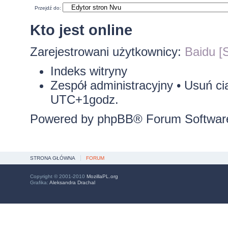
Przejdź do:
Kto jest online
Zarejestrowani użytkownicy:
Baidu [S
Indeks witryny
Zespół administracyjny
•
Usuń ci
UTC+1godz.
Powered by
phpBB
® Forum Softwar
STRONA GŁÓWNA
FORUM
Copyright © 2001-2010
MozillaPL.org
Grafika:
Aleksandra Drachal