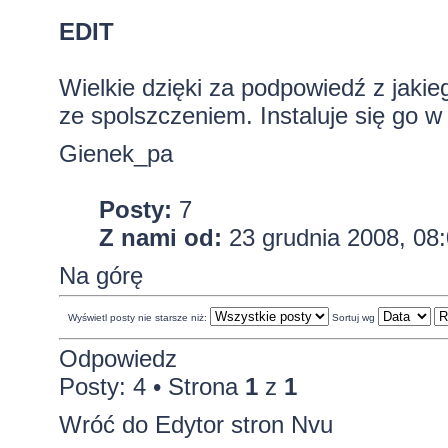
EDIT
Wielkie dzięki za podpowiedź z jaki
ze spolszczeniem. Instaluje się go 
Gienek_pa
Posty:
7
Z nami od:
23 grudnia 2008, 08
Na górę
Wyświetl posty nie starsze niż:
Sortuj wg
Odpowiedz
Posty: 4 • Strona
1
z
1
Wróć do Edytor stron Nvu