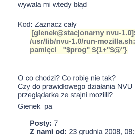
wywala mi wtedy błąd
Kod:
Zaznacz cały
[gienek@stacjonarny nvu-1.0]
/usr/lib/nvu-1.0/run-mozilla.s
pamięci "$prog" ${1+"$@"}
O co chodzi? Co robię nie tak?
Czy do prawidłowego działania NVU po
przeglądarka ze stajni mozilli?
Gienek_pa
Posty:
7
Z nami od:
23 grudnia 2008, 08