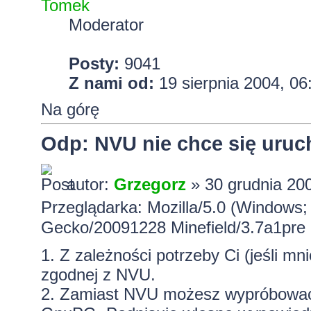
Tomek
Moderator
Posty:
9041
Z nami od:
19 sierpnia 2004, 06
Na górę
Odp: NVU nie chce się uru
autor:
Grzegorz
» 30 grudnia 200
Przeglądarka: Mozilla/5.0 (Windows;
Gecko/20091228 Minefield/3.7a1pre
1. Z zależności potrzeby Ci (jeśli m
zgodnej z NVU.
2. Zamiast NVU możesz wypróbowa