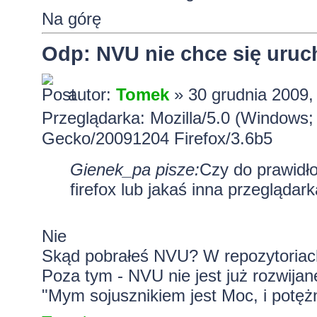
Na górę
Odp: NVU nie chce się uru
autor:
Tomek
» 30 grudnia 2009,
Przeglądarka: Mozilla/5.0 (Windows;
Gecko/20091204 Firefox/3.6b5
Gienek_pa pisze:
Czy do prawidł
firefox lub jakaś inna przeglądarka
Nie
Skąd pobrałeś NVU? W repozytoriac
Poza tym - NVU nie jest już rozwijan
"Mym sojusznikiem jest Moc, i potężn