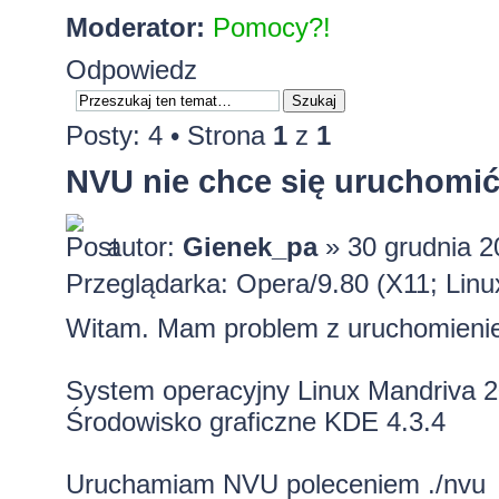
Moderator:
Pomocy?!
Odpowiedz
Posty: 4 • Strona
1
z
1
NVU nie chce się uruchomi
autor:
Gienek_pa
» 30 grudnia 2
Przeglądarka: Opera/9.80 (X11; Linux
Witam. Mam problem z uruchomien
System operacyjny Linux Mandriva 2
Środowisko graficzne KDE 4.3.4
Uruchamiam NVU poleceniem ./nvu