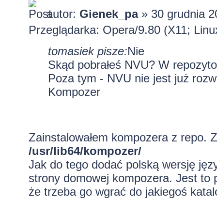
autor:
Gienek_pa
» 30 grudnia 2
Przeglądarka: Opera/9.80 (X11; Linux
tomasiek pisze:
Nie
Skąd pobrałeś NVU? W repozyto
Poza tym - NVU nie jest już rozw
Kompozer
Zainstalowałem kompozera z repo. Za
/usr/lib64/kompozer/
Jak do tego dodać polską wersję ję
strony domowej kompozera. Jest to p
że trzeba go wgrać do jakiegoś katal