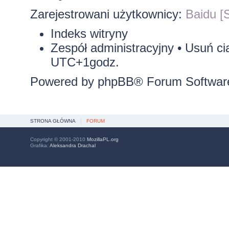
Zarejestrowani użytkownicy:
Baidu [S
Indeks witryny
Zespół administracyjny
•
Usuń ci
UTC+1godz.
Powered by
phpBB
® Forum Softwar
STRONA GŁÓWNA
FORUM
Copyright © 2001-2010
MozillaPL.org
Grafika:
Aleksandra Drachal