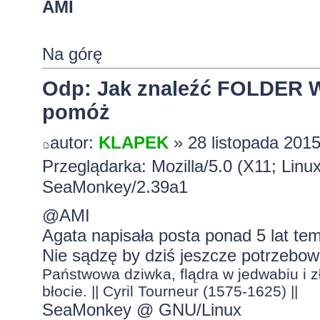
AMI
Na górę
Odp: Jak znaleźć FOLDER W
pomóż
autor:
KLAPEK
» 28 listopada 2015
Przeglądarka: Mozilla/5.0 (X11; Linu
SeaMonkey/2.39a1
@AMI
Agata napisała posta ponad 5 lat te
Nie sądzę by dziś jeszcze potrzebo
Państwowa dziwka, flądra w jedwabiu i zł
błocie. || Cyril Tourneur (1575-1625) ||
SeaMonkey @ GNU/Linux