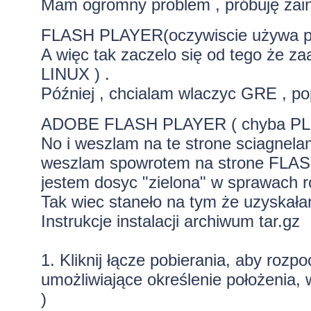
Mam ogromny problem , próbuję zai
FLASH PLAYER(oczywiscie używa p
A więc tak zaczelo się od tego że z
LINUX ) .
Później , chcialam wlaczyc GRE ,
ADOBE FLASH PLAYER ( chyba P
No i weszlam na te strone sciagnelam 
weszlam spowrotem na strone FLASH
jestem dosyc "zielona" w sprawach r
Tak wiec staneło na tym że uzyskałam
Instrukcje instalacji archiwum tar.gz
1. Kliknij łącze pobierania, aby rozp
umożliwiające określenie położenia, w
)