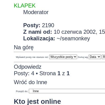
KLAPEK
Moderator
Posty:
2190
Z nami od:
10 czerwca 2002, 15
Lokalizacja:
~/seamonkey
Na górę
Wyświetl posty nie starsze niż:
Sortuj wg
Odpowiedz
Posty: 4 • Strona
1
z
1
Wróć do Inne
Przejdź do:
Kto jest online