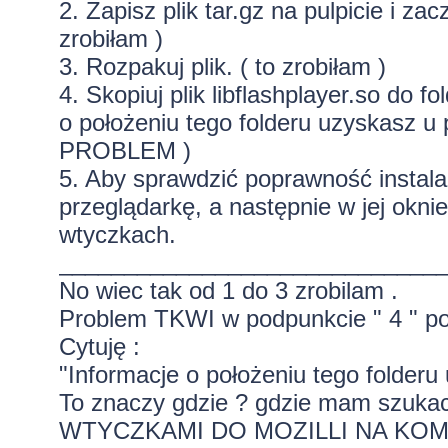
2. Zapisz plik tar.gz na pulpicie i za
zrobiłam )
3. Rozpakuj plik. ( to zrobiłam )
4. Skopiuj plik libflashplayer.so do f
o położeniu tego folderu uzyskasz u
PROBLEM )
5. Aby sprawdzić poprawność instala
przeglądarkę, a następnie w jej okni
wtyczkach.
_____________________________
No wiec tak od 1 do 3 zrobilam .
Problem TKWI w podpunkcie " 4 " p
Cytuję :
"Informacje o położeniu tego folderu
To znaczy gdzie ? gdzie mam sz
WTYCZKAMI DO MOZILLI NA KO