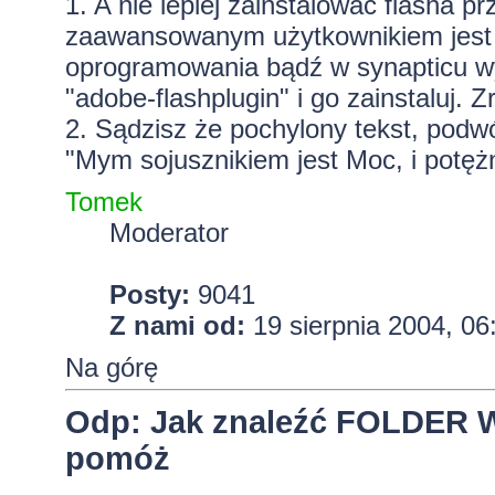
1. A nie lepiej zainstalować flasha p
zaawansowanym użytkownikiem jest t
oprogramowania bądź w synapticu wys
"adobe-flashplugin" i go zainstaluj. 
2. Sądzisz że pochylony tekst, podwó
"Mym sojusznikiem jest Moc, i potężn
Tomek
Moderator
Posty:
9041
Z nami od:
19 sierpnia 2004, 06
Na górę
Odp: Jak znaleźć FOLDER W
pomóż