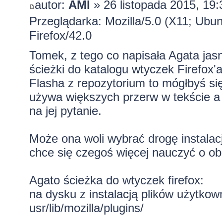
autor:
AMI
» 26 listopada 2015, 19:
Przeglądarka: Mozilla/5.0 (X11; Ubu
Firefox/42.0
Tomek, z tego co napisała Agata jasn
ścieżki do katalogu wtyczek Firefox'
Flasha z repozytorium to mógłbyś si
używa większych przerw w tekście a 
na jej pytanie.
Może ona woli wybrać drogę instalacj
chce się czegoś więcej nauczyć o ob
Agato ścieżka do wtyczek firefox:
na dysku z instalacją plików użytkow
usr/lib/mozilla/plugins/