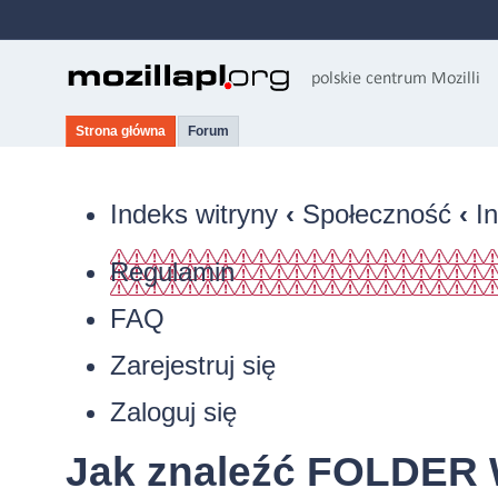
Strona główna
Forum
Indeks witryny
‹
Społeczność
‹
I
Regulamin
FAQ
Zarejestruj się
Zaloguj się
Jak znaleźć FOLDER 