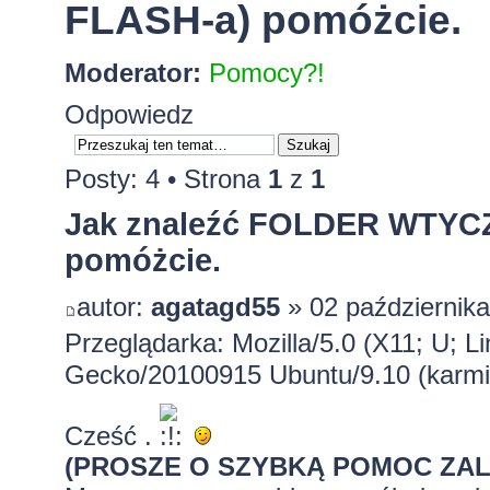
FLASH-a) pomóżcie.
Moderator:
Pomocy?!
Odpowiedz
Posty: 4 • Strona
1
z
1
Jak znaleźć FOLDER WTYCZE
pomóżcie.
autor:
agatagd55
» 02 października
Przeglądarka: Mozilla/5.0 (X11; U; Li
Gecko/20100915 Ubuntu/9.10 (karmic
Cześć .
(PROSZE O SZYBKĄ POMOC ZALE