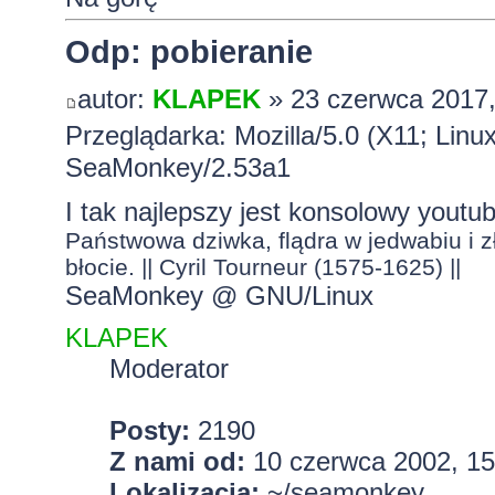
Odp: pobieranie
autor:
KLAPEK
» 23 czerwca 2017,
Przeglądarka: Mozilla/5.0 (X11; Lin
SeaMonkey/2.53a1
I tak najlepszy jest konsolowy youtub
Państwowa dziwka, flądra w jedwabiu i zł
błocie. || Cyril Tourneur (1575-1625) ||
SeaMonkey @ GNU/Linux
KLAPEK
Moderator
Posty:
2190
Z nami od:
10 czerwca 2002, 15
Lokalizacja:
~/seamonkey