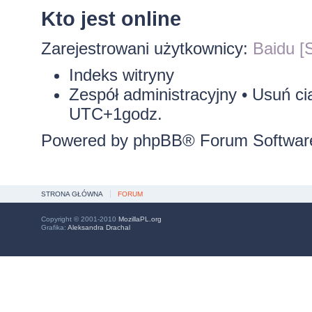
Kto jest online
Zarejestrowani użytkownicy:
Baidu [S
Indeks witryny
Zespół administracyjny
•
Usuń ci
UTC+1godz.
Powered by
phpBB
® Forum Softwar
STRONA GŁÓWNA
FORUM
Copyright © 2001-2010
MozillaPL.org
Grafika:
Aleksandra Drachal