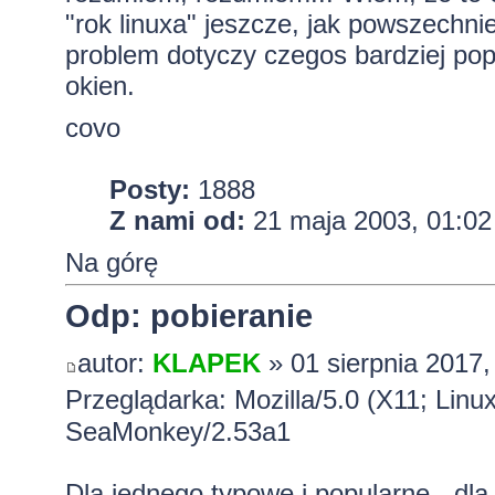
"rok linuxa" jeszcze, jak powszechn
problem dotyczy czegos bardziej pop
okien.
covo
Posty:
1888
Z nami od:
21 maja 2003, 01:02
Na górę
Odp: pobieranie
autor:
KLAPEK
» 01 sierpnia 2017,
Przeglądarka: Mozilla/5.0 (X11; Lin
SeaMonkey/2.53a1
Dla jednego typowe i popularne - dl