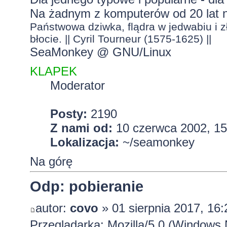
Na żadnym z komputerów od 20 lat 
Państwowa dziwka, flądra w jedwabiu i zł
błocie. || Cyril Tourneur (1575-1625) ||
SeaMonkey @ GNU/Linux
KLAPEK
Moderator
Posty:
2190
Z nami od:
10 czerwca 2002, 15
Lokalizacja:
~/seamonkey
Na górę
Odp: pobieranie
autor:
covo
» 01 sierpnia 2017, 16:
Przeglądarka: Mozilla/5.0 (Windows