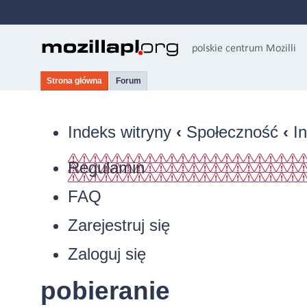
Strona główna
Forum
Indeks witryny
‹
Społeczność
‹
I
Regulamin
FAQ
Zarejestruj się
Zaloguj się
pobieranie