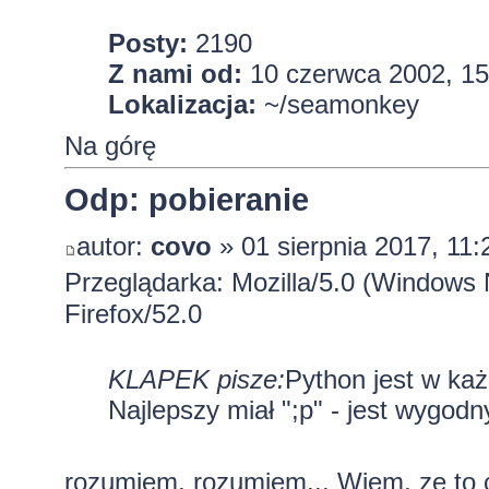
Posty:
2190
Z nami od:
10 czerwca 2002, 15
Lokalizacja:
~/seamonkey
Na górę
Odp: pobieranie
autor:
covo
» 01 sierpnia 2017, 11:
Przeglądarka: Mozilla/5.0 (Windows
Firefox/52.0
KLAPEK pisze:
Python jest w ka
Najlepszy miał ";p" - jest wygod
rozumiem, rozumiem... Wiem, ze to c