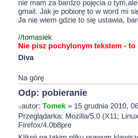
nie mam za bardzo pojęcia o tym,ale 
gmail. Jak je pobiorę to w word mi s
Ja nie wiem gdzie to się ustawia, ba
//tomasiek
Nie pisz pochylonym tekstem - to 
Diva
Na górę
Odp: pobieranie
autor:
Tomek
» 15 grudnia 2010, 0
Przeglądarka: Mozilla/5.0 (X11; Lin
Firefox/4.0b8pre
Kliknij na takim pliku prawym klawi