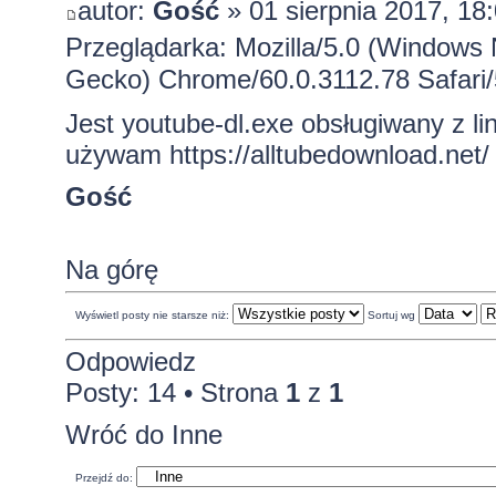
autor:
Gość
» 01 sierpnia 2017, 18
Przeglądarka: Mozilla/5.0 (Windows
Gecko) Chrome/60.0.3112.78 Safari
Jest youtube-dl.exe obsługiwany z lin
używam
https://alltubedownload.net/
Gość
Na górę
Wyświetl posty nie starsze niż:
Sortuj wg
Odpowiedz
Posty: 14 • Strona
1
z
1
Wróć do Inne
Przejdź do: