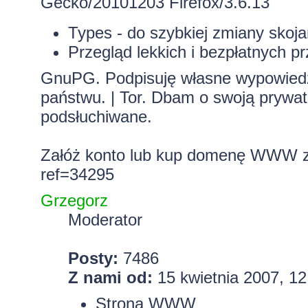
Gecko/20101203 Firefox/3.6.13
Types
- do szybkiej zmiany skoj
Przegląd lekkich i bezpłatnych 
GnuPG. Podpisuję własne wypowiedzi.
państwu. | Tor. Dbam o swoją prywa
podsłuchiwane.
Załóż konto lub kup domenę WWW z 
ref=34295
Grzegorz
Moderator
Posty:
7486
Z nami od:
15 kwietnia 2007, 12
Strona WWW