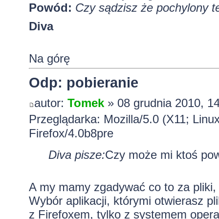
Powód:
Czy sądzisz że pochylony te
Diva
Na górę
Odp: pobieranie
autor:
Tomek
» 08 grudnia 2010, 1
Przeglądarka: Mozilla/5.0 (X11; Lin
Firefox/4.0b8pre
Diva pisze:
Czy może mi ktoś pow
A my mamy zgadywać co to za pliki, s
Wybór aplikacji, którymi otwierasz pl
z Firefoxem, tylko z systemem opera