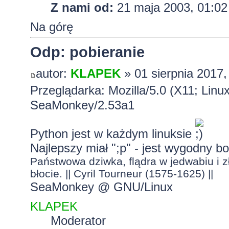
Z nami od:
21 maja 2003, 01:02
Na górę
Odp: pobieranie
autor:
KLAPEK
» 01 sierpnia 2017,
Przeglądarka: Mozilla/5.0 (X11; Lin
SeaMonkey/2.53a1
Python jest w każdym linuksie
Najlepszy miał ";p" - jest wygodny b
Państwowa dziwka, flądra w jedwabiu i zł
błocie. || Cyril Tourneur (1575-1625) ||
SeaMonkey @ GNU/Linux
KLAPEK
Moderator