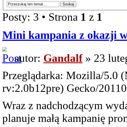
Posty: 3 • Strona
1
z
1
Mini kampania z okazji w
autor:
Gandalf
» 23 lute
Przeglądarka: Mozilla/5.0 
rv:2.0b12pre) Gecko/20110
Wraz z nadchodzącym wyda
planuje małą kampanię pr