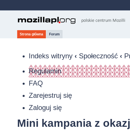
Strona główna
Forum
Indeks witryny
‹
Społeczność
‹
P
Regulamin
FAQ
Zarejestruj się
Zaloguj się
Mini kampania z okazj