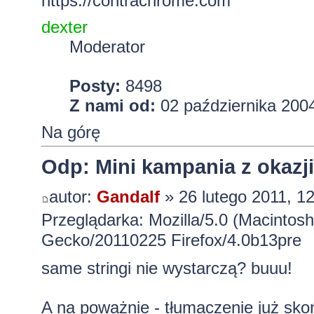
https://contrachrome.com
dexter
Moderator
Posty:
8498
Z nami od:
02 października 2004
Na górę
Odp: Mini kampania z okazji
autor:
Gandalf
» 26 lutego 2011, 1
Przeglądarka: Mozilla/5.0 (Macintosh
Gecko/20110225 Firefox/4.0b13pre
same stringi nie wystarczą? buuu!
A na poważnie - tłumaczenie już sk