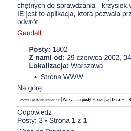
chętnych do sprawdzania - krzysiek.
IE jest to aplikacja, która pozwala p
odwrót
Gandalf
Posty:
1802
Z nami od:
29 czerwca 2002, 04
Lokalizacja:
Warszawa
Strona WWW
Na górę
Wyświetl posty nie starsze niż:
Sortuj wg
Odpowiedz
Posty: 3 • Strona
1
z
1