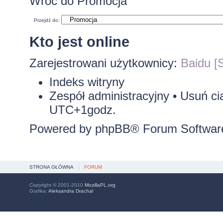
Wróć do Promocja
Przejdź do:
Kto jest online
Zarejestrowani użytkownicy:
Baidu [S
Indeks witryny
Zespół administracyjny
•
Usuń ci
UTC+1godz.
Powered by
phpBB
® Forum Softwar
STRONA GŁÓWNA
FORUM
Copyright © 2001-2010
MozillaPL.org
Grafika:
Aleksandra Drachal