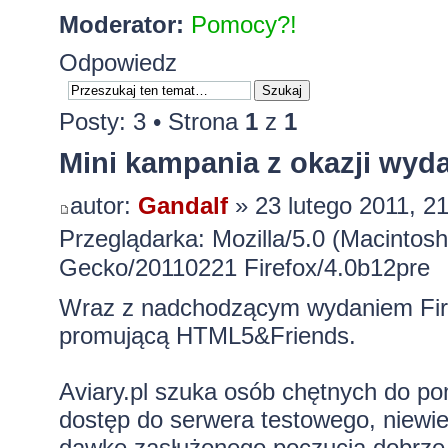
Moderator:
Pomocy?!
Odpowiedz
Posty: 3 • Strona
1
z
1
Mini kampania z okazji wyda
autor:
Gandalf
» 23 lutego 2011, 2
Przeglądarka: Mozilla/5.0 (Macintosh
Gecko/20110221 Firefox/4.0b12pre
Wraz z nadchodzącym wydaniem Fire
promującą HTML5&Friends.
Aviary.pl szuka osób chętnych do po
dostęp do serwera testowego, niewiel
dawkę zasłużonego poczucia dobrze 