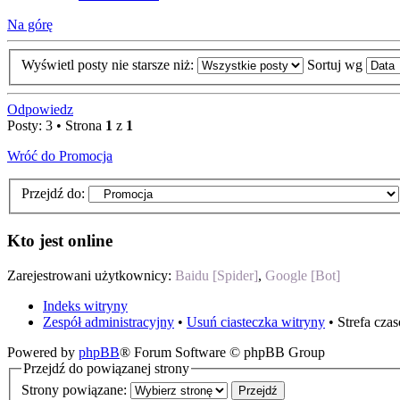
Na górę
Wyświetl posty nie starsze niż:
Sortuj wg
Odpowiedz
Posty: 3 • Strona
1
z
1
Wróć do Promocja
Przejdź do:
Kto jest online
Zarejestrowani użytkownicy:
Baidu [Spider]
,
Google [Bot]
Indeks witryny
Zespół administracyjny
•
Usuń ciasteczka witryny
• Strefa cz
Powered by
phpBB
® Forum Software © phpBB Group
Przejdź do powiązanej strony
Strony powiązane: