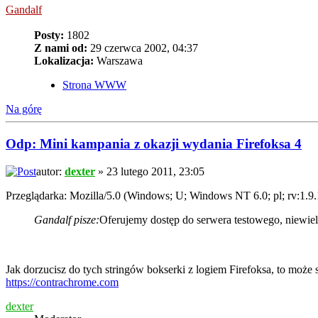
Gandalf
Posty:
1802
Z nami od:
29 czerwca 2002, 04:37
Lokalizacja:
Warszawa
Strona WWW
Na górę
Odp: Mini kampania z okazji wydania Firefoksa 4
autor:
dexter
» 23 lutego 2011, 23:05
Przeglądarka: Mozilla/5.0 (Windows; U; Windows NT 6.0; pl; rv:1.9
Gandalf pisze:
Oferujemy dostęp do serwera testowego, niewiel
Jak dorzucisz do tych stringów bokserki z logiem Firefoksa, to może
https://contrachrome.com
dexter