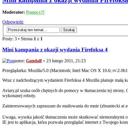
Mini kampania z okazji wydania Firefoksa
Moderator:
Pomocy?!
Odpowiedz
Posty: 3 • Strona
1
z
1
Mini kampania z okazji wydania Firefoksa 4
autor:
Gandalf
» 23 lutego 2011, 21:23
Przeglądarka: Mozilla/5.0 (Macintosh; Intel Mac OS X 10.6; rv:2.0
Wraz z nadchodzącym wydaniem Firefoksa 4 Mozilla planuje małą
Aviary.pl szuka osób chętnych do pomocy w tłumaczeniu tej strony. 
wykonanej roboty.
Zainteresowanych zapraszam do mailowania do mnie (zbraniecki at av
Uwaga, wysoka jakość tłumaczenia może skutkować niemoralnymi ofe
IE jest to aplikacja, która pozwala przeglądać internet z Twojego kom