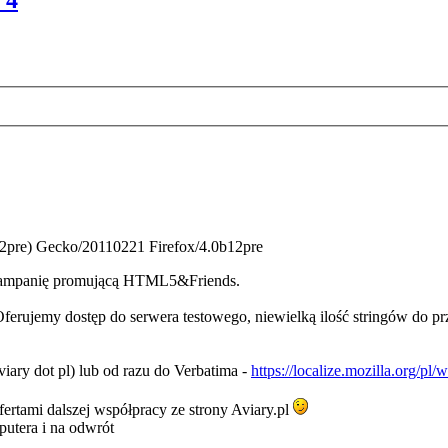
 4
b12pre) Gecko/20110221 Firefox/4.0b12pre
 kampanię promującą HTML5&Friends.
Oferujemy dostęp do serwera testowego, niewielką ilość stringów do p
iary dot pl) lub od razu do Verbatima -
https://localize.mozilla.org/pl
rtami dalszej współpracy ze strony Aviary.pl
putera i na odwrót