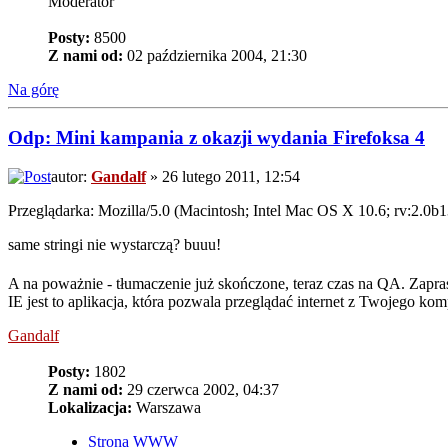
Moderator
Posty:
8500
Z nami od:
02 października 2004, 21:30
Na górę
Odp: Mini kampania z okazji wydania Firefoksa 4
autor:
Gandalf
» 26 lutego 2011, 12:54
Przeglądarka: Mozilla/5.0 (Macintosh; Intel Mac OS X 10.6; rv:2.0
same stringi nie wystarczą? buuu!
A na poważnie - tłumaczenie już skończone, teraz czas na QA. Zapr
IE jest to aplikacja, która pozwala przeglądać internet z Twojego kom
Gandalf
Posty:
1802
Z nami od:
29 czerwca 2002, 04:37
Lokalizacja:
Warszawa
Strona WWW