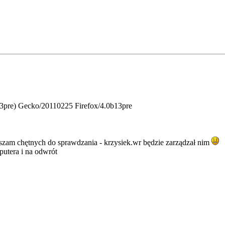
b13pre) Gecko/20110225 Firefox/4.0b13pre
aszam chętnych do sprawdzania - krzysiek.wr będzie zarządzał nim
putera i na odwrót