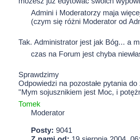
możesz już edytować swoich wypowi
Admini i Moderatorzy maja więce
(czym się różni Moderator od Ad
Tak. Administrator jest jak Bóg... a 
czas na Forum jest chyba niewł
Sprawdzimy
Odpowiedzi na pozostałe pytania do 
"Mym sojusznikiem jest Moc, i potężn
Tomek
Moderator
Posty:
9041
Z nami od:
19 sierpnia 2004, 06