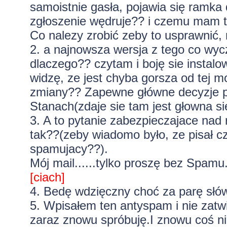
samoistnie gasła, pojawia się ramka 
zgłoszenie wędruje?? i czemu mam tą
Co nalezy zrobić zeby to usprawnić,
2. a najnowsza wersja z tego co wycz
dlaczego?? czytam i boję sie instal
widzę, ze jest chyba gorsza od tej mo
zmiany?? Zapewne główne decyzje pod
Stanach(zdaje sie tam jest głowna 
3. A to pytanie zabezpieczajace nad
tak??(zeby wiadomo było, ze pisał cz
spamujacy??).
Mój mail......tylko proszę bez Spamu..
[ciach]
4. Bedę wdzięczny choć za parę słów
5. Wpisałem ten antyspam i nie zatw
zaraz znowu spróbuję.I znowu coś ni