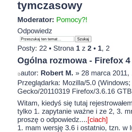
tymczasowy
Moderator:
Pomocy?!
Odpowiedz
Posty: 22 •
Strona
1
z
2
•
1
,
2
Ogólna rozmowa - Firefox 4 
autor:
Robert M.
» 28 marca 2011, 
Przeglądarka: Mozilla/5.0 (Windows; 
Gecko/20110319 Firefox/3.6.16 GTB
Witam, kiedyś się tutaj rejestrowałe
tylko 1. zapytanie ważne i ze 2, 3. m
proszę o odpowiedz....
[ciach]
1. mam wersję 3.6 i ostatnio, tzn. w