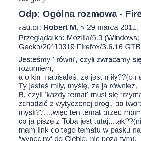
Odp: Ogólna rozmowa - Firef
autor:
Robert M.
» 29 marca 2011, 
Przeglądarka: Mozilla/5.0 (Windows; 
Gecko/20110319 Firefox/3.6.16 GTB
Jesteśmy ' równi', czyli zwracamy si
rozumiem,
a o kim napisałeś, ze jest miły??(o 
Ty jesteś miły, myślę, ze ja również,
B. czyli 'każdy temat' musi się trz
zchodzić z wytyczonej drogi, bo twor
myśli??....więc ten temat przed moim 
co ja piszę z Tobą jest tutaj...tak??
mam link do tego tematu w pasku na 
'wypociny' do Ciebie, nic poza tym),