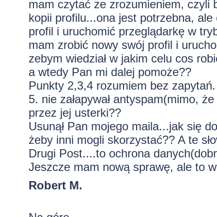
mam czytać ze zrozumieniem, czyli b
kopii profilu...ona jest potrzebna, a
profil i uruchomić przeglądarkę w tr
mam zrobić nowy swój profil i uruch
zebym wiedział w jakim celu cos robię
a wtedy Pan mi dalej pomoże??
Punkty 2,3,4 rozumiem bez zapytań.
5. nie załapywał antyspam(mimo, że 
przez jej usterki??
Usunął Pan mojego maila...jak się d
żeby inni mogli skorzystać?? A te s
Drugi Post....to ochrona danych(dob
Jeszcze mam nową sprawę, ale to w 
Robert M.