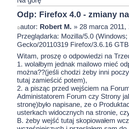
Na górę
Odp: Firefox 4.0 - zmiany n
autor:
Robert M.
» 28 marca 2011, 
Przeglądarka: Mozilla/5.0 (Windows; 
Gecko/20110319 Firefox/3.6.16 GTB
Witam, proszę o odpowiedzi na Trzecie
1. wolałbym jednak mailowo mieć odp
można??(jeśli chodzi żeby inni poczyt
tutaj zamieścić potem),
2. a pisząc przed wejściem na Forum 
Administatorem Forum czy Strony jak
stronę)było napisane, ze o Produktac
usterkach widocznych na stronie, czy
B. żeby wejść tutaj skopiowałem wcz
wcześniejszych i przesłałem sam do sie