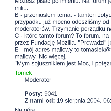
Możesz pisać po imieniu. Na forum j
mili...
B - przeniosłem temat - tamten doty
przypadku już mocno odeszliśmy od t
moderatorów. Trzymanie porządku n
C - które tamto forum? To forum, na 
przez Fundację Mozilla. "Prowadzi" j
E - mój adres mailowy to
tomasiek@t
mailowy. Nic więcej.
"Mym sojusznikiem jest Moc, i potężn
Tomek
Moderator
Posty:
9041
Z nami od:
19 sierpnia 2004, 06
Na górę