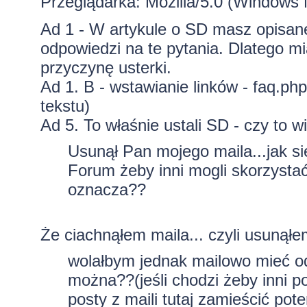
Przeglądarka: Mozilla/5.0 (Windows 
Ad 1 - W artykule o SD masz opisan
odpowiedzi na te pytania. Dlatego m
przyczynę usterki.
Ad 1. B - wstawianie linków -
faq.php
tekstu)
Ad 5. To właśnie ustali SD - czy to 
Usunął Pan mojego maila...jak si
Forum żeby inni mogli skorzysta
oznacza??
Że ciachnąłem maila... czyli usunąłe
wolałbym jednak mailowo mieć od
można??(jeśli chodzi żeby inni po
posty z maili tutaj zamieścić pot