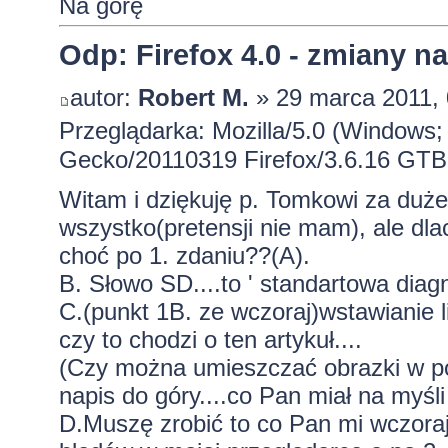
Na górę
Odp: Firefox 4.0 - zmiany n
autor:
Robert M.
» 29 marca 2011, 
Przeglądarka: Mozilla/5.0 (Windows; 
Gecko/20110319 Firefox/3.6.16 GTB
Witam i dziękuję p. Tomkowi za duże
wszystko(pretensji nie mam), ale dl
choć po 1. zdaniu??(A).
B. Słowo SD....to ' standartowa dia
C.(punkt 1B. ze wczoraj)wstawianie 
czy to chodzi o ten artykuł....
(Czy można umieszczać obrazki w po
napis do góry....co Pan miał na myśli
D.Muszę zrobić to co Pan mi wczoraj 