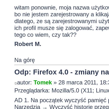
witam ponownie, moja nazwa użytkown
bo nie jestem zarejestrowany a klika
dlatego, ze są zarejestrowanymi uż
ich profil musze się zalogować, za
tego co wiem, czy tak??
Robert M.
Na górę
Odp: Firefox 4.0 - zmiany n
autor:
Tomek
» 28 marca 2011, 18:
Przeglądarka: Mozilla/5.0 (X11; Linu
AD 1. Na początek wyczyść pamięć 
Narzędzia → Wyczyść historię prze