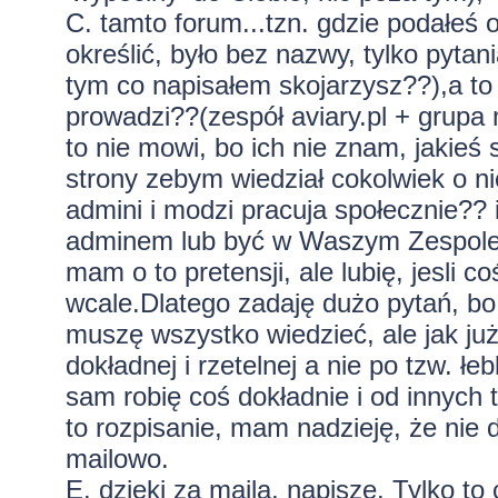
C. tamto forum...tzn. gdzie podałeś
określić, było bez nazwy, tylko pytan
tym co napisałem skojarzysz??),a to 
prowadzi??(zespół aviary.pl + grupa 
to nie mowi, bo ich nie znam, jakieś 
strony zebym wiedział cokolwiek o nic
admini i modzi pracuja społecznie??
adminem lub być w Waszym Zespole??
mam o to pretensji, ale lubię, jesli 
wcale.Dlatego zadaję dużo pytań, bo
muszę wszystko wiedzieć, ale jak już 
dokładnej i rzetelnej a nie po tzw. ł
sam robię coś dokładnie i od innyc
to rozpisanie, mam nadzieję, że nie 
mailowo.
E. dzieki za maila, napiszę. Tylko to