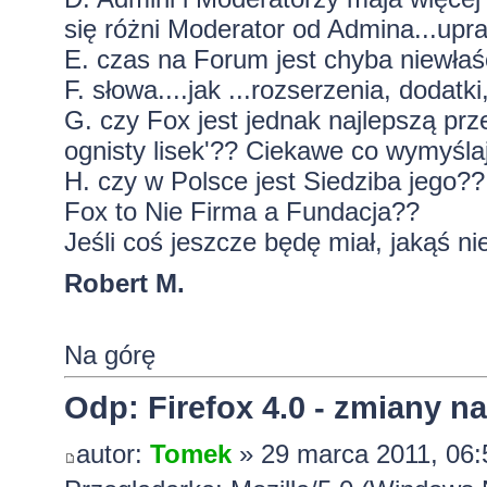
się różni Moderator od Admina...upr
E. czas na Forum jest chyba niewła
F. słowa....jak ...rozserzenia, dodatk
G. czy Fox jest jednak najlepszą prz
ognisty lisek'?? Ciekawe co wymyśla
H. czy w Polsce jest Siedziba jego??
Fox to Nie Firma a Fundacja??
Jeśli coś jeszcze będę miał, jakąś ni
Robert M.
Na górę
Odp: Firefox 4.0 - zmiany n
autor:
Tomek
» 29 marca 2011, 06: