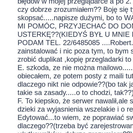
błędów w mojej przeglądarce a po 2. 
czy dobrze zrozumiałem?? Boję się t
skopsać.....napisze dużymi, bo 
MI POMÓC, PRZYJECHAĆ DO DO
USTERKĘ??(KIEDYŚ BYŁ U MNIE P
PODAM TEL. 22/6485085 ....Robert. J
zainstalować i nic poza tym, to bym s
zrobić duplikat ,kopię przegladarki 
E. szkoda, ze nie można mailowo.....
obiecałem, ze potem posty z maili t
dlaczego nikt nie odpowie??(bo tak 
takie sa zasady.....o to chodzi, tak??
F. To kiepsko, że serwer nawalił,ale 
dzieki za wyjasnienia wszelakie i o re
Edytować...to wiem, ze poprawiać sw
dlaczego??(trzeba być zarejestrowany