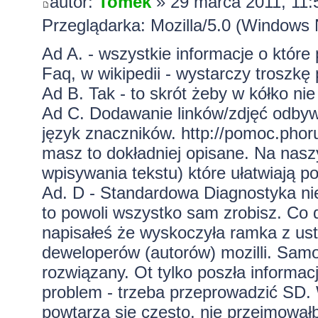
autor:
Tomek
» 29 marca 2011, 11:
Przeglądarka: Mozilla/5.0 (Windows 
Ad A. - wszystkie informacje o które
Faq, w wikipedii - wystarczy troszkę 
Ad B. Tak - to skrót żeby w kółko nie 
Ad C. Dodawanie linków/zdjęć odbyw
język znaczników.
http://pomoc.pho
masz to dokładniej opisane. Na nasz
wpisywania tekstu) które ułatwiają p
Ad. D - Standardowa Diagnostyka nie 
to powoli wszystko sam zrobisz. Co
napisałeś że wyskoczyła ramka z ust
deweloperów (autorów) mozilli. Samo
rozwiązany. Ot tylko poszła informac
problem - trzeba przeprowadzić SD. 
powtarza się często, nie przejmował