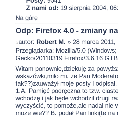
Posty:
9041
Z nami od:
19 sierpnia 2004, 06
Na górę
Odp: Firefox 4.0 - zmiany n
autor:
Robert M.
» 28 marca 2011, 
Przeglądarka: Mozilla/5.0 (Windows; 
Gecko/20110319 Firefox/3.6.16 GTB
Witam ponownie,dziękuję za powyżs
wskazówki,miło mi, że Pan Moderator
tak??)zauważył moje posty i odpisał,
1.A. Pamięć podręczna to tzw. ciaste
wchodzę i jak będe wchodził drugi ra
wyczyścić, to pomoże,ale nadal nie w
może wie?? B. podał Pan linki(te na 