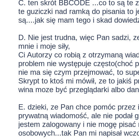
C. ten skrót BBCODE ...co to są te z
te guziczki nad ramką do pisania to 
są....jak się mam tego i skad dowied
D. Nie jest trudna, więc Pan sadzi, z
mnie i moje siły,
Ci Autorzy co robią z otrzymaną wi
problem nie występuje często(choć p
nie ma się czym przejmować, to supe
Skrypt to ktoś mi mówił, ze to jakiś 
wina moze być przeglądarki albo dan
E. dzieki, ze Pan chce pomóc przez i
prywatną wiadomość, ale nie podał 
jestem zalogowany i nie mogę pisać
osobowych...tak Pan mi napisał wczo