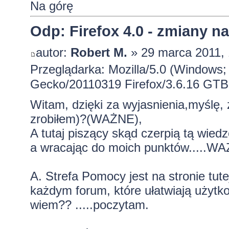
Na górę
Odp: Firefox 4.0 - zmiany n
autor:
Robert M.
» 29 marca 2011, 
Przeglądarka: Mozilla/5.0 (Windows; 
Gecko/20110319 Firefox/3.6.16 GTB
Witam, dzięki za wyjasnienia,myślę, z
zrobiłem)?(WAŻNE),
A tutaj piszący skąd czerpią tą wied
a wracając do moich punktów.....WA
A. Strefa Pomocy jest na stronie tute
każdym forum, które ułatwiają użytk
wiem?? .....poczytam.