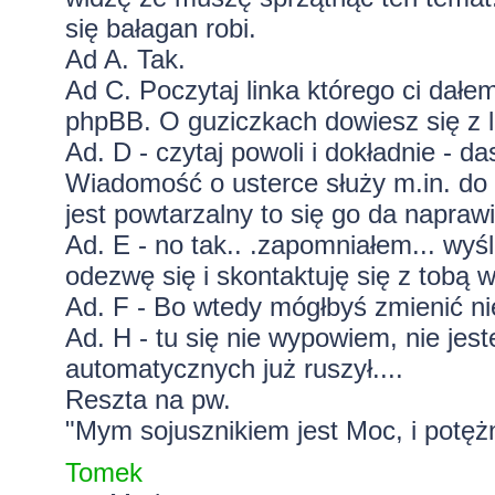
się bałagan robi.
Ad A. Tak.
Ad C. Poczytaj linka którego ci dałem
phpBB. O guziczkach dowiesz się z li
Ad. D - czytaj powoli i dokładnie - da
Wiadomość o usterce służy m.in. do 
jest powtarzalny to się go da napraw
Ad. E - no tak.. .zapomniałem... wyśl
odezwę się i skontaktuję się z tobą 
Ad. F - Bo wtedy mógłbyś zmienić nie 
Ad. H - tu się nie wypowiem, nie je
automatycznych już ruszył....
Reszta na pw.
"Mym sojusznikiem jest Moc, i potężn
Tomek