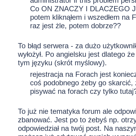
administrator if this problem persi
Co ON ZNACZY I DLACZEGO 
potem kliknąłem i wszedłem na F
raz jest żle, potem dobrze??
To błąd serwera - za dużo użytkowni
wyłożył. Po angielsku jest dlatego 
tym języku (skrót myślowy).
rejestracja na Forach jest koniec
coś podobnego żeby go skarcić, 
pisywać na forach czy tylko tutaj
To już nie tematyka forum ale odpowi
zbanować. Jest po to żebyś np. otrz
odpowiedział na twój post. Na naszy