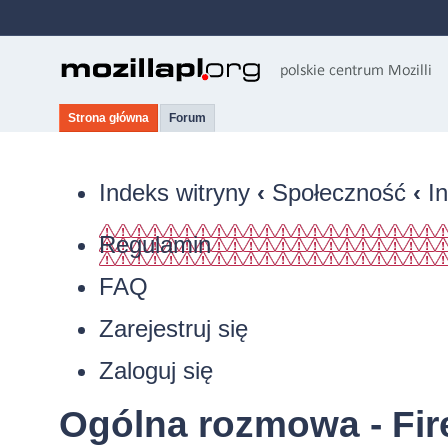
Strona główna
Forum
Indeks witryny
‹
Społeczność
‹
I
Regulamin
FAQ
Zarejestruj się
Zaloguj się
Ogólna rozmowa - Firef