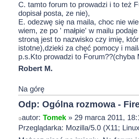
C. tamto forum to prowadzi i to też 
dopisał posta, ze nie),
E. odezwę się na maila, choc nie wie
wiem, ze po ' małpie' w mailu podaje
stroną jest to nazwisko czy imię, któ
istotne),dzieki za chęć pomocy i mail
p.s.Kto prowadzi to Forum??(chyba Mo
Robert M.
Na górę
Odp: Ogólna rozmowa - Firef
autor:
Tomek
» 29 marca 2011, 18:
Przeglądarka: Mozilla/5.0 (X11; Linu