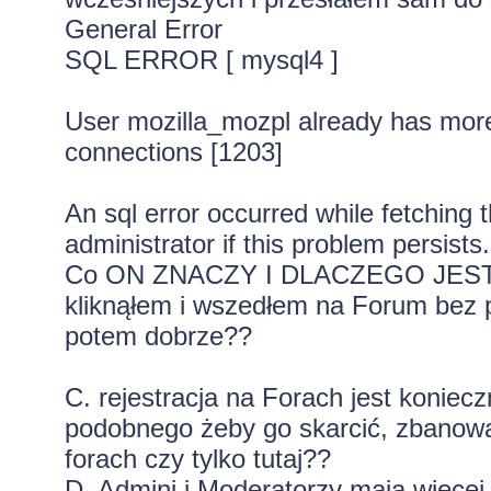
General Error
SQL ERROR [ mysql4 ]
User mozilla_mozpl already has more
connections [1203]
An sql error occurred while fetching 
administrator if this problem persists.
Co ON ZNACZY I DLACZEGO JEST
kliknąłem i wszedłem na Forum bez pr
potem dobrze??
C. rejestracja na Forach jest koniecz
podobnego żeby go skarcić, zbanowa
forach czy tylko tutaj??
D. Admini i Moderatorzy maja więce