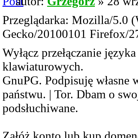
autor:
Grzegorz
» 28 wrz
Przeglądarka: Mozilla/5.0
Gecko/20100101 Firefox/2
Wyłącz przełączanie języka
klawiaturowych.
GnuPG. Podpisuję własne wy
państwu. | Tor. Dbam o sw
podsłuchiwane.
Załóż konto lub kup domen