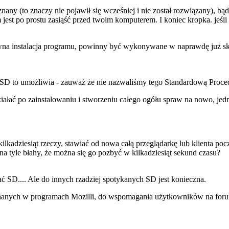
 znany (to znaczy nie pojawił się wcześniej i nie został rozwiązany), b
jest po prostu zasiąść przed twoim komputerem. I koniec kropka. jeśli
owna instalacja programu, powinny być wykonywane w naprawdę już s
SD to umożliwia - zauważ że nie nazwaliśmy tego Standardową Proce
ać po zainstalowaniu i stworzeniu całego ogółu spraw na nowo, jednak
kadziesiąt rzeczy, stawiać od nowa całą przeglądarkę lub klienta pocz
 na tyle błahy, że można się go pozbyć w kilkadziesiąt sekund czasu?
ać SD.... Ale do innych rzadziej spotykanych SD jest konieczna.
nych w programach Mozilli, do wspomagania użytkowników na forum, je