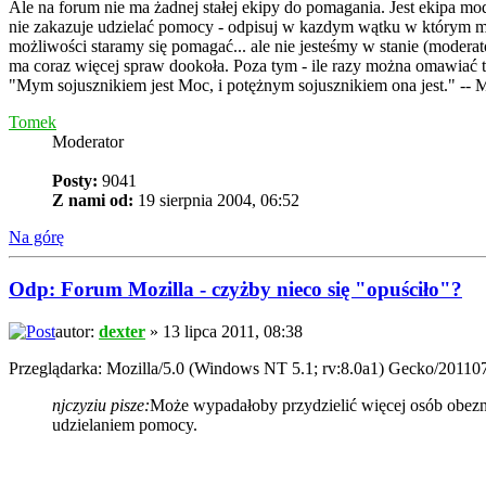
Ale na forum nie ma żadnej stałej ekipy do pomagania. Jest ekipa mo
nie zakazuje udzielać pomocy - odpisuj w kazdym wątku w którym mo
możliwości staramy się pomagać... ale nie jesteśmy w stanie (moder
ma coraz więcej spraw dookoła. Poza tym - ile razy można omawiać te
"Mym sojusznikiem jest Moc, i potężnym sojusznikiem ona jest." -- 
Tomek
Moderator
Posty:
9041
Z nami od:
19 sierpnia 2004, 06:52
Na górę
Odp: Forum Mozilla - czyżby nieco się "opuściło"?
autor:
dexter
» 13 lipca 2011, 08:38
Przeglądarka: Mozilla/5.0 (Windows NT 5.1; rv:8.0a1) Gecko/201107
njczyziu pisze:
Może wypadałoby przydzielić więcej osób obezna
udzielaniem pomocy.