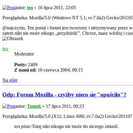
autor:
teo
» 16 lipca 2011, 22:05
Przeglądarka: Mozilla/5.0 (Windows NT 5.1; rv:7.0a2) Gecko/201107
@najczyziu, Ten portal i forum jest tworzony i utrzymywany przez w
zatem nikt nie może nikogo „przydzielić”. Chcesz, masz wiedzę i cz
teo
Moderator
Posty:
2409
Z nami od:
16 czerwca 2004, 09:15
Na górę
Odp: Forum Mozilla - czyżby nieco się "opuściło"?
autor:
Tomek
» 17 lipca 2011, 09:23
Przeglądarka: Mozilla/5.0 (X11; Linux i686; rv:7.0a2) Gecko/201107
teo pisze:
Tutaj nikt nikogo nie może do niczego zmusić.