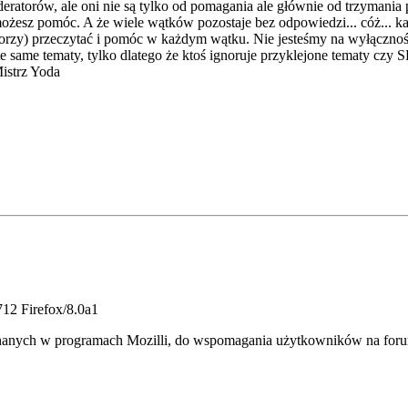
deratorów, ale oni nie są tylko od pomagania ale głównie od trzymania 
żesz pomóc. A że wiele wątków pozostaje bez odpowiedzi... cóż... ka
atorzy) przeczytać i pomóc w każdym wątku. Nie jesteśmy na wyłącznoś
 same tematy, tylko dlatego że ktoś ignoruje przyklejone tematy czy SD
Mistrz Yoda
12 Firefox/8.0a1
nych w programach Mozilli, do wspomagania użytkowników na forum, je