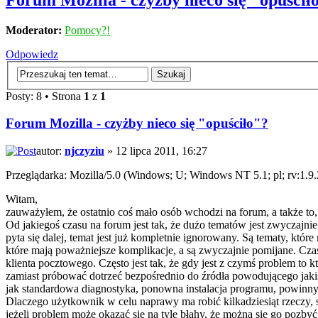
Forum Mozilla - czyżby nieco się "opuścił
Moderator:
Pomocy?!
Odpowiedz
Posty: 8 • Strona
1
z
1
Forum Mozilla - czyżby nieco się "opuściło"?
autor:
njczyziu
» 12 lipca 2011, 16:27
Przeglądarka: Mozilla/5.0 (Windows; U; Windows NT 5.1; pl; rv:1.9
Witam,
zauważyłem, że ostatnio coś mało osób wchodzi na forum, a także to
Od jakiegoś czasu na forum jest tak, że dużo tematów jest zwyczajnie
pyta się dalej, temat jest już kompletnie ignorowany. Są tematy, kt
które mają poważniejsze komplikacje, a są zwyczajnie pomijane. C
klienta pocztowego. Często jest tak, że gdy jest z czymś problem to 
zamiast próbować dotrzeć bezpośrednio do źródła powodującego jakiś 
jak standardowa diagnostyka, ponowna instalacja programu, powinn
Dlaczego użytkownik w celu naprawy ma robić kilkadziesiąt rzeczy, st
jeżeli problem może okazać się na tyle błahy, że można się go pozb