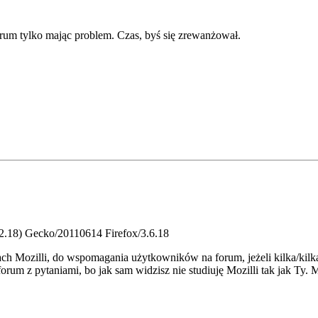
rum tylko mając problem. Czas, byś się zrewanżował.
.2.18) Gecko/20110614 Firefox/3.6.18
h Mozilli, do wspomagania użytkowników na forum, jeżeli kilka/kilka
um z pytaniami, bo jak sam widzisz nie studiuję Mozilli tak jak Ty. M