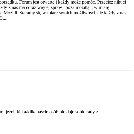
porządku. Forum jest otwarte i każdy może pomóc. Przecież nikt ci
żdy z nas ma coraz więcej spraw "poza mozillą", w miarę
c Mozilli. Staramy się w miarę swoich możliwości, ale każdy z nas
....
żeli kilka/kilkanaście osób nie daje sobie rady z