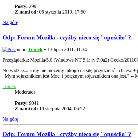
Posty:
299
Z nami od:
06 stycznia 2010, 17:50
Na górę
Odp: Forum Mozilla - czyżby nieco się "opuściło"?
autor:
Tomek
» 13 lipca 2011, 11:34
Przeglądarka: Mozilla/5.0 (Windows NT 5.1; rv:7.0a2) Gecko/201107
No widzisz... a my nie możemy nikogo na siłę przydzielić - chcesz + 
"Mym sojusznikiem jest Moc, i potężnym sojusznikiem ona jest." -- 
Tomek
Moderator
Posty:
9041
Z nami od:
19 sierpnia 2004, 06:52
Na górę
Odp: Forum Mozilla - czyżby nieco się "opuściło"?