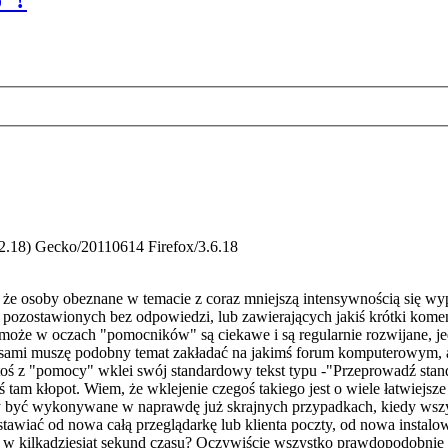
o"?
.2.18) Gecko/20110614 Firefox/3.6.18
, że osoby obeznane w temacie z coraz mniejszą intensywnością się wy
 pozostawionych bez odpowiedzi, lub zawierających jakiś krótki koment
óre może w oczach "pomocników" są ciekawe i są regularnie rozwijane, j
zasami muszę podobny temat zakładać na jakimś forum komputerowym, a
ktoś z "pomocy" wklei swój standardowy tekst typu -"Przeprowadź stand
tam kłopot. Wiem, że wklejenie czegoś takiego jest o wiele łatwiejsz
y być wykonywane w naprawdę już skrajnych przypadkach, kiedy wszys
awiać od nowa całą przeglądarkę lub klienta poczty, od nowa instalowa
yć w kilkadziesiąt sekund czasu? Oczywiście wszystko prawdopodobnie b