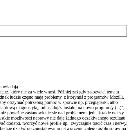
powiadają.
arz, który nie za wiele wnosi. Później zaś gdy założyciel tematu
ednak ludzie często mają problemy, z którymiś z programów Mozilli,
by otrzymać potrzebną pomoc w sprawie np. przeglądarki, albo
ardową diagnostykę, odinstaluj/zainstaluj na nowo program/y (...)",
e niż poważne zastanowienie się nad problemem, jednak takie rzeczy
tkie możliwości naprawy nie dają żadnego oczekiwanego rezultatu.
ć dodatki, tworzyć nowe profile itp., zwyczajnie tracić czas i nerwy,
ędzie działać po zainstalowaniu i stworzeniu całego ogółu spraw na