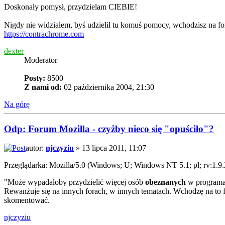
Doskonały pomysł, przydzielam CIEBIE!
Nigdy nie widziałem, byś udzielił tu komuś pomocy, wchodzisz na fo
https://contrachrome.com
dexter
Moderator
Posty:
8500
Z nami od:
02 października 2004, 21:30
Na górę
Odp: Forum Mozilla - czyżby nieco się "opuściło"?
autor:
njczyziu
» 13 lipca 2011, 11:07
Przeglądarka: Mozilla/5.0 (Windows; U; Windows NT 5.1; pl; rv:1.9
"Może wypadałoby przydzielić więcej osób
obeznanych
w programac
Rewanżuje się na innych forach, w innych tematach. Wchodzę na to for
skomentować.
njczyziu