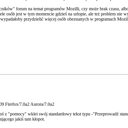
ników" forum na temat programów Mozilli, czy może brak czasu, albo n
e osób jest w tym momencie gdzieś na urlopie, ale też problem nie wys
e wypadałoby przydzielić więcej osób obeznanych w programach Mozill
09 Firefox/7.0a2 Aurora/7.0a2
 ktoś z "pomocy" wklei swój standardowy tekst typu -"Przeprowadź stan
ującego jakiś tam kłopot.