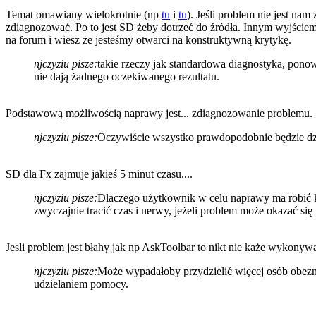
Temat omawiany wielokrotnie (np
tu
i
tu
). Jeśli problem nie jest nam
zdiagnozować. Po to jest SD żeby dotrzeć do źródła. Innym wyjściem 
na forum i wiesz że jesteśmy otwarci na konstruktywną krytykę.
njczyziu pisze:
takie rzeczy jak standardowa diagnostyka, pon
nie dają żadnego oczekiwanego rezultatu.
Podstawową możliwością naprawy jest... zdiagnozowanie problemu. 
njczyziu pisze:
Oczywiście wszystko prawdopodobnie będzie dział
SD dla Fx zajmuje jakieś 5 minut czasu....
njczyziu pisze:
Dlaczego użytkownik w celu naprawy ma robić kil
zwyczajnie tracić czas i nerwy, jeżeli problem może okazać się
Jesli problem jest błahy jak np AskToolbar to nikt nie każe wykonyw
njczyziu pisze:
Może wypadałoby przydzielić więcej osób obezna
udzielaniem pomocy.