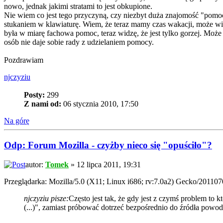
nowo, jednak jakimi stratami to jest obkupione.
Nie wiem co jest tego przyczyną, czy niezbyt duża znajomość "pomoc
stukaniem w klawiaturę. Wiem, że teraz mamy czas wakacji, może wiel
była w miarę fachowa pomoc, teraz widzę, że jest tylko gorzej. Moż
osób nie daje sobie rady z udzielaniem pomocy.
Pozdrawiam
njczyziu
Posty:
299
Z nami od:
06 stycznia 2010, 17:50
Na górę
Odp: Forum Mozilla - czyżby nieco się "opuściło"?
autor:
Tomek
» 12 lipca 2011, 19:31
Przeglądarka: Mozilla/5.0 (X11; Linux i686; rv:7.0a2) Gecko/201107
njczyziu pisze:
Często jest tak, że gdy jest z czymś problem to
(...)", zamiast próbować dotrzeć bezpośrednio do źródła powod