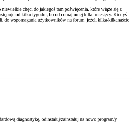
iewielkie chęci do jakiegoś tam poświęcenia, które wiąże się z
tępuje od kilku tygodni, bo od co najmniej kilku miesięcy. Kiedyś
i, do wspomagania użytkowników na forum, jeżeli kilka/kilkanaście
dardową diagnostykę, odinstaluj/zainstaluj na nowo program/y