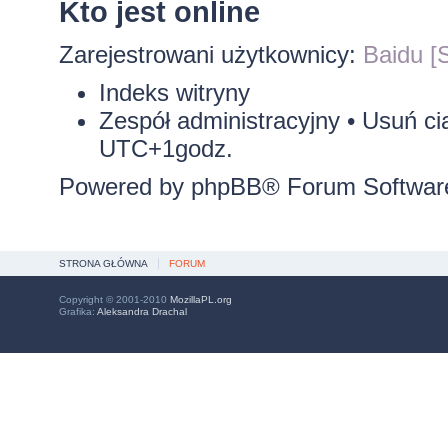
Kto jest online
Zarejestrowani użytkownicy:
Baidu [S
Indeks witryny
Zespół administracyjny
•
Usuń ci
UTC+1godz.
Powered by
phpBB
® Forum Softwar
STRONA GŁÓWNA
FORUM
Copyright © 2001-2010
MozillaPL.org
Grafika:
Aleksandra Drachal