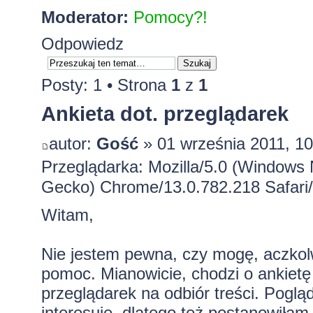
Moderator:
Pomocy?!
Odpowiedz
Posty: 1 • Strona
1
z
1
Ankieta dot. przeglądarek
autor:
Gość
» 01 września 2011, 10
Przeglądarka: Mozilla/5.0 (Windows
Gecko) Chrome/13.0.782.218 Safari
Witam,
Nie jestem pewna, czy mogę, aczkol
pomoc. Mianowicie, chodzi o ankietę 
przeglądarek na odbiór treści. Pogl
interesuje, dlatego też postanowiła