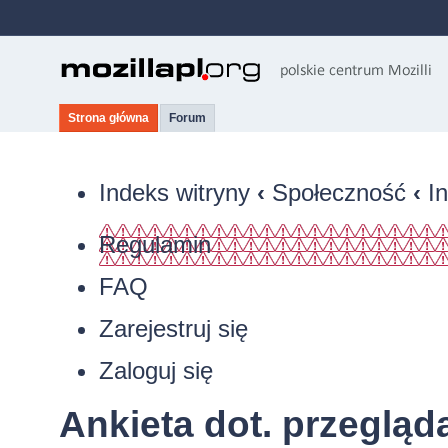
Strona główna
Forum
Indeks witryny
‹
Społeczność
‹
I
Regulamin
FAQ
Zarejestruj się
Zaloguj się
Ankieta dot. przegląd