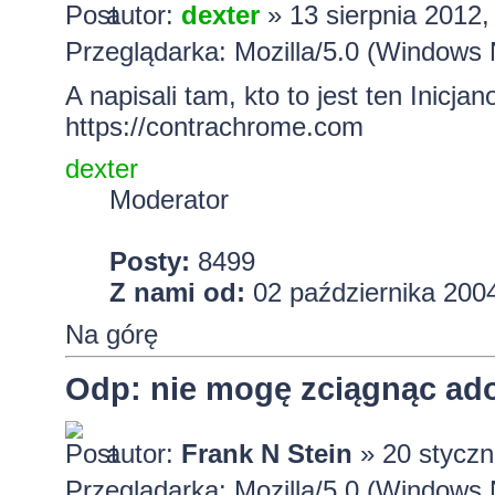
autor:
dexter
» 13 sierpnia 2012,
Przeglądarka: Mozilla/5.0 (Windows 
A napisali tam, kto to jest ten Inicjan
https://contrachrome.com
dexter
Moderator
Posty:
8499
Z nami od:
02 października 2004
Na górę
Odp: nie mogę zciągnąc ado
autor:
Frank N Stein
» 20 styczn
Przeglądarka: Mozilla/5.0 (Window