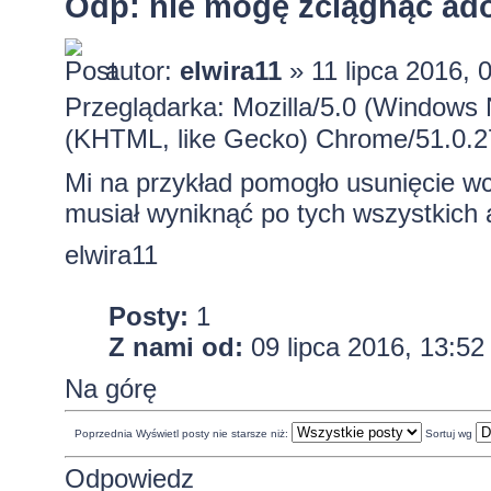
Odp: nie mogę zciągnąc ado
autor:
elwira11
» 11 lipca 2016, 
Przeglądarka: Mozilla/5.0 (Windows
(KHTML, like Gecko) Chrome/51.0.2
Mi na przykład pomogło usunięcie wc
musiał wyniknąć po tych wszystkich 
elwira11
Posty:
1
Z nami od:
09 lipca 2016, 13:52
Na górę
Poprzednia
Wyświetl posty nie starsze niż:
Sortuj wg
Odpowiedz