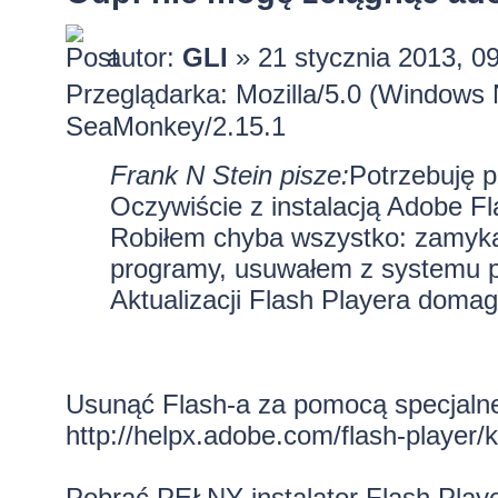
autor:
GLI
» 21 stycznia 2013, 0
Przeglądarka: Mozilla/5.0 (Windows
SeaMonkey/2.15.1
Frank N Stein pisze:
Potrzebuję 
Oczywiście z instalacją Adobe Fl
Robiłem chyba wszystko: zamykał
programy, usuwałem z systemu p
Aktualizacji Flash Playera domag
Usunąć Flash-a za pomocą specjaln
http://helpx.adobe.com/flash-player/k
Pobrać PEŁNY instalator Flash Playe