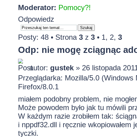
Moderator:
Pomocy?!
Odpowiedz
Posty: 48 •
Strona
3
z
3
•
1
,
2
,
3
Odp: nie mogę zciągnąc ado
autor:
gustek
» 26 listopada 201
Przeglądarka: Mozilla/5.0 (Window
Firefox/8.0.1
miałem podobny problem, nie mogłem 
Może powodem było jak tu mówili p
W każdym razie zrobiłem tak: ściąg
i nppdf32.dll i ręcznie wkopiowałem j
tyczki.