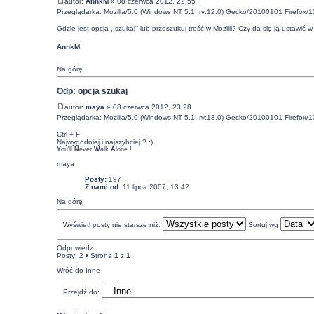
autor:
AnnkM
» 08 czerwca 2012, 22:55
Przeglądarka: Mozilla/5.0 (Windows NT 5.1; rv:12.0) Gecko/20100101 Firefox/1
Gdzie jest opcja ,,szukaj'' lub przeszukuj treść w Mozilli? Czy da się ją ustaw
AnnkM
Na górę
Odp: opcja szukaj
autor:
maya
» 08 czerwca 2012, 23:28
Przeglądarka: Mozilla/5.0 (Windows NT 5.1; rv:13.0) Gecko/20100101 Firefox/1
Ctrl + F
Najwygodniej i najszybciej ? :)
Y
ou'll
N
ever
W
alk
A
lone !
maya
Posty:
197
Z nami od:
11 lipca 2007, 13:42
Na górę
Wyświetl posty nie starsze niż:
Sortuj wg
Odpowiedz
Posty: 2 • Strona
1
z
1
Wróć do Inne
Przejdź do: