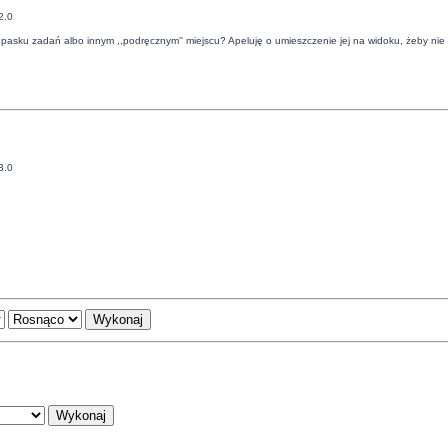
2.0
ić w pasku zadań albo innym ,,podręcznym'' miejscu? Apeluję o umieszczenie jej na widoku, żeby ni
3.0