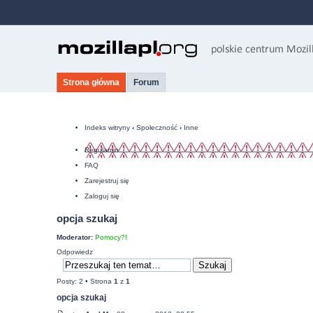
Strona główna
Forum
Indeks witryny
‹
Społeczność
‹
Inne
Regulamin
FAQ
Zarejestruj się
Zaloguj się
opcja szukaj
Moderator:
Pomocy?!
Odpowiedz
Posty: 2 • Strona
1
z
1
opcja szukaj