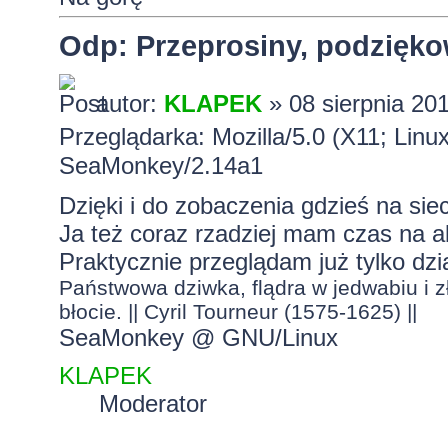
Odp: Przeprosiny, podzięko
autor:
KLAPEK
» 08 sierpnia 20
Przeglądarka: Mozilla/5.0 (X11; Linu
SeaMonkey/2.14a1
Dzięki i do zobaczenia gdzieś na sie
Ja też coraz rzadziej mam czas na ak
Praktycznie przeglądam już tylko dz
Państwowa dziwka, flądra w jedwabiu i zł
błocie. || Cyril Tourneur (1575-1625) ||
SeaMonkey @ GNU/Linux
KLAPEK
Moderator