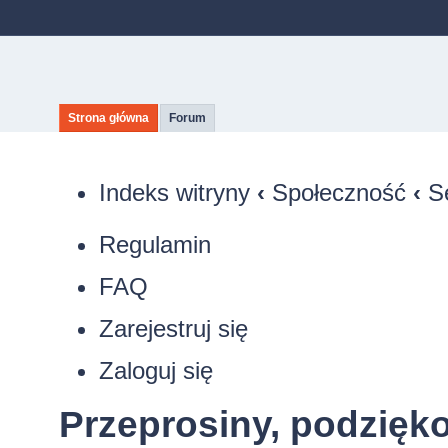
Strona główna
Forum
Indeks witryny
‹
Społeczność
‹
S
Regulamin
FAQ
Zarejestruj się
Zaloguj się
Przeprosiny, podzięk