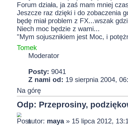
Forum działa, ja zaś mam mniej czasu
Jeszcze raz dzięki i do zobaczenia g
będę miał problem z FX...wszak gdz
Niech moc będzie z wami...
"Mym sojusznikiem jest Moc, i potężn
Tomek
Moderator
Posty:
9041
Z nami od:
19 sierpnia 2004, 06
Na górę
Odp: Przeprosiny, podzięko
autor:
maya
» 15 lipca 2012, 13: