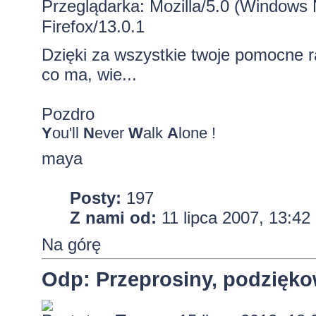
Przeglądarka: Mozilla/5.0 (Windows
Firefox/13.0.1
Dzięki za wszystkie twoje pomocne rad
co ma, wie...
Pozdro
Y
ou'll
N
ever
W
alk
A
lone !
maya
Posty:
197
Z nami od:
11 lipca 2007, 13:42
Na górę
Odp: Przeprosiny, podzięko