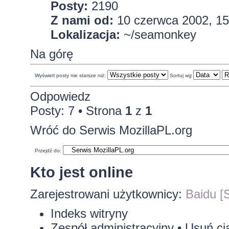
Posty:
2190
Z nami od:
10 czerwca 2002, 15
Lokalizacja:
~/seamonkey
Na górę
Wyświetl posty nie starsze niż:
Sortuj wg
Odpowiedz
Posty: 7 • Strona
1
z
1
Wróć do Serwis MozillaPL.org
Przejdź do:
Kto jest online
Zarejestrowani użytkownicy:
Baidu [S
Indeks witryny
Zespół administracyjny
•
Usuń ci