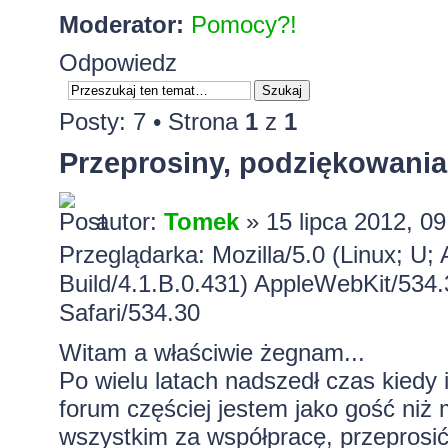
Moderator:
Pomocy?!
Odpowiedz
Posty: 7 • Strona
1
z
1
Przeprosiny, podziękowania
autor:
Tomek
» 15 lipca 2012, 09
Przeglądarka: Mozilla/5.0 (Linux; U;
Build/4.1.B.0.431) AppleWebKit/534.
Safari/534.30
Witam a właściwie żegnam...
Po wielu latach nadszedł czas kiedy 
forum częściej jestem jako gość niż
wszystkim za współpracę, przeprosić 