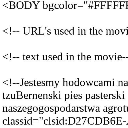
<BODY bgcolor="#FFFFF
<!-- URL's used in the mov
<!-- text used in the movie-
<!--Jestesmy hodowcami na
tzuBernenski pies pasterski
naszegogospodarstwa agro
classid="clsid:D27CDB6E