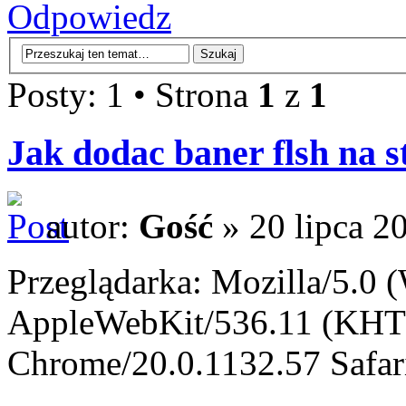
Odpowiedz
Posty: 1 • Strona
1
z
1
Jak dodac baner flsh na 
autor:
Gość
» 20 lipca 2
Przeglądarka: Mozilla/5.0
AppleWebKit/536.11 (KHT
Chrome/20.0.1132.57 Safar