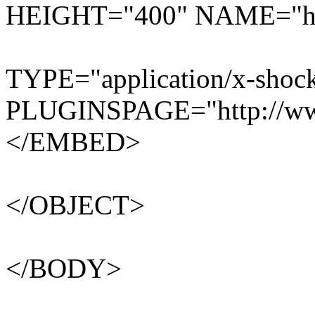
HEIGHT="400" NAME="he
TYPE="application/x-shoc
PLUGINSPAGE="http://www
</EMBED>
</OBJECT>
</BODY>