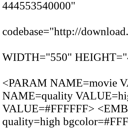
444553540000"
codebase="http://download.
WIDTH="550" HEIGHT="40
<PARAM NAME=movie VA
NAME=quality VALUE=h
VALUE=#FFFFFF> <EMBED
quality=high bgcolor=#F