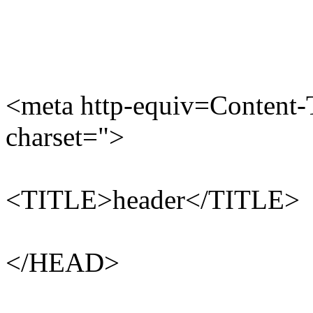
<meta http-equiv=Content-T
charset=">
<TITLE>header</TITLE>
</HEAD>