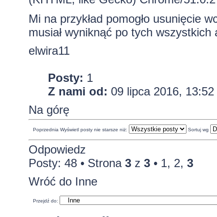
Mi na przykład pomogło usunięcie wc
musiał wyniknąć po tych wszystkich 
elwira11
Posty:
1
Z nami od:
09 lipca 2016, 13:52
Na górę
Poprzednia
Wyświetl posty nie starsze niż:
Sortuj wg
Odpowiedz
Posty: 48 •
Strona
3
z
3
•
1
,
2
,
3
Wróć do Inne
Przejdź do: