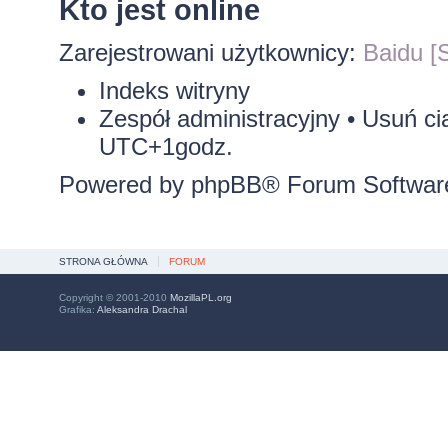
Kto jest online
Zarejestrowani użytkownicy:
Baidu [S
Indeks witryny
Zespół administracyjny
•
Usuń ci
UTC+1godz.
Powered by
phpBB
® Forum Softwar
STRONA GŁÓWNA
FORUM
Copyright © 2001-2010
MozillaPL.org
Grafika:
Aleksandra Drachal