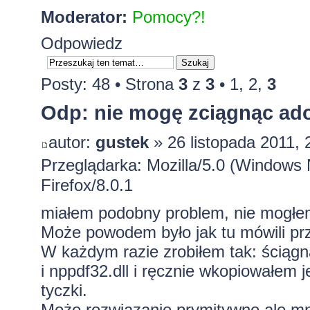
Moderator:
Pomocy?!
Odpowiedz
Posty: 48 •
Strona
3
z
3
•
1
,
2
,
3
Odp: nie mogę zciągnąc ado
autor:
gustek
» 26 listopada 2011, 
Przeglądarka: Mozilla/5.0 (Window
Firefox/8.0.1
miałem podobny problem, nie mogłem 
Może powodem było jak tu mówili p
W każdym razie zrobiłem tak: ściąg
i nppdf32.dll i ręcznie wkopiowałem j
tyczki.
Może rozwiązanie prymitywne ale m