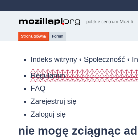
Strona główna
Forum
Indeks witryny
‹
Społeczność
‹
I
Regulamin
FAQ
Zarejestruj się
Zaloguj się
nie mogę zciągnąc ad