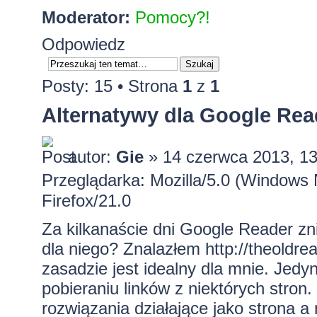
Moderator:
Pomocy?!
Odpowiedz
Posty: 15 • Strona
1
z
1
Alternatywy dla Google Rea
autor:
Gie
» 14 czerwca 2013, 13
Przeglądarka: Mozilla/5.0 (Window
Firefox/21.0
Za kilkanaście dni Google Reader zni
dla niego? Znalazłem
http://theoldr
zasadzie jest idealny dla mnie. Jed
pobieraniu linków z niektórych stron
rozwiązania działające jako strona a