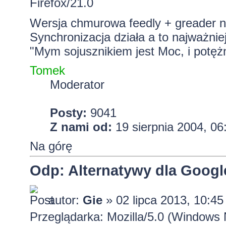
Firefox/21.0
Wersja chmurowa feedly + greader na
Synchronizacja działa a to najważnie
"Mym sojusznikiem jest Moc, i potężn
Tomek
Moderator
Posty:
9041
Z nami od:
19 sierpnia 2004, 06
Na górę
Odp: Alternatywy dla Googl
autor:
Gie
» 02 lipca 2013, 10:45
Przeglądarka: Mozilla/5.0 (Window