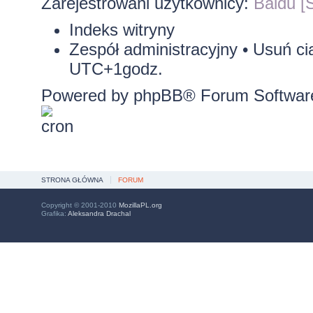
Zarejestrowani użytkownicy:
Baidu [S
Indeks witryny
Zespół administracyjny
•
Usuń ci
UTC+1godz.
Powered by
phpBB
® Forum Softwar
STRONA GŁÓWNA
FORUM
Copyright © 2001-2010
MozillaPL.org
Grafika:
Aleksandra Drachal