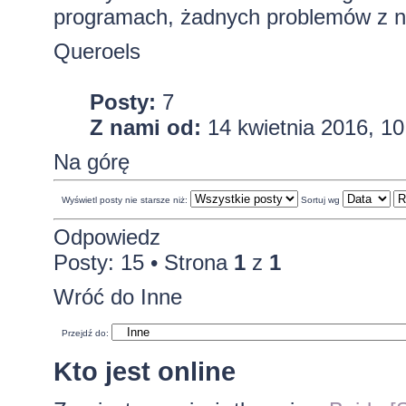
programach, żadnych problemów z n
Queroels
Posty:
7
Z nami od:
14 kwietnia 2016, 10
Na górę
Wyświetl posty nie starsze niż:
Sortuj wg
Odpowiedz
Posty: 15 • Strona
1
z
1
Wróć do Inne
Przejdź do:
Kto jest online