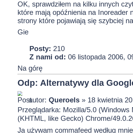
OK, sprawdziłem na kilku innych czyt
które mają opóźnienia na Inoreader n
strony które pojawiają się szybciej n
Gie
Posty:
210
Z nami od:
06 listopada 2006, 0
Na górę
Odp: Alternatywy dla Googl
autor:
Queroels
» 18 kwietnia 20
Przeglądarka: Mozilla/5.0 (Windows
(KHTML, like Gecko) Chrome/49.0.26
Ja używam commafeed według mnie j