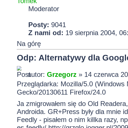
Tomek
Moderator
Posty:
9041
Z nami od:
19 sierpnia 2004, 06
Na górę
Odp: Alternatywy dla Googl
autor:
Grzegorz
» 14 czerwca 20
Przeglądarka: Mozilla/5.0 (Windows 
Gecko/20130611 Firefox/24.0
Ja zmigrowałem się do Old Readera, 
Androida. GR+Press były dla mnie ide
Feedly - pisałem o nim killka razy, n
es-feedly/
http://grzglo.jogger.pl/200