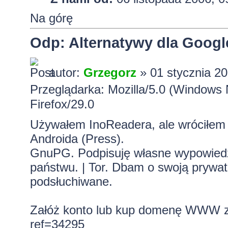
Na górę
Odp: Alternatywy dla Googl
autor:
Grzegorz
» 01 stycznia 20
Przeglądarka: Mozilla/5.0 (Window
Firefox/29.0
Używałem InoReadera, ale wróciłem d
Androida (
Press
).
GnuPG. Podpisuję własne wypowiedzi.
państwu. | Tor. Dbam o swoją prywa
podsłuchiwane.
Załóż konto lub kup domenę WWW z 
ref=34295