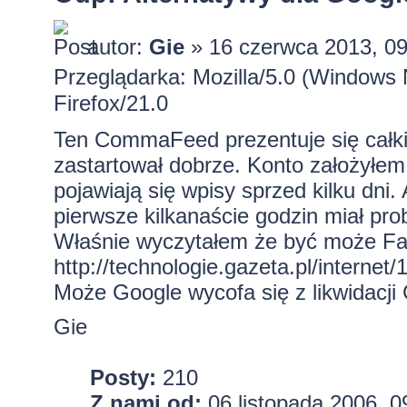
autor:
Gie
» 16 czerwca 2013, 09
Przeglądarka: Mozilla/5.0 (Window
Firefox/21.0
Ten CommaFeed prezentuje się całkie
zastartował dobrze. Konto założyłem 
pojawiają się wpisy sprzed kilku dn
pierwsze kilkanaście godzin miał pr
Właśnie wyczytałem że być może Fa
http://technologie.gazeta.pl/internet/
Może Google wycofa się z likwidacji
Gie
Posty:
210
Z nami od:
06 listopada 2006, 0