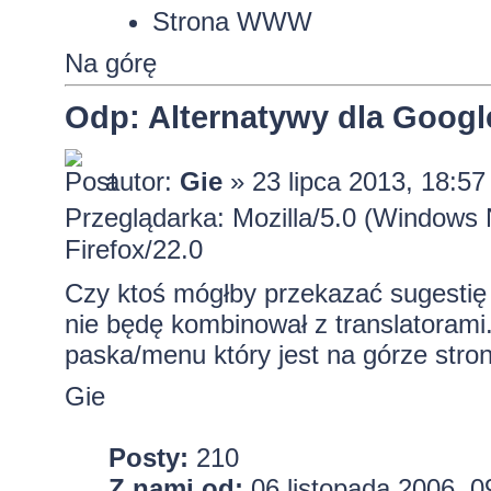
Strona WWW
Na górę
Odp: Alternatywy dla Googl
autor:
Gie
» 23 lipca 2013, 18:57
Przeglądarka: Mozilla/5.0 (Window
Firefox/22.0
Czy ktoś mógłby przekazać sugestię
nie będę kombinował z translatorami
paska/menu który jest na górze strony
Gie
Posty:
210
Z nami od:
06 listopada 2006, 0