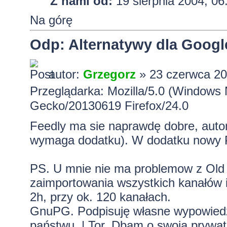
Z nami od:
19 sierpnia 2004, 06
Na górę
Odp: Alternatywy dla Googl
autor:
Grzegorz
» 23 czerwca 20
Przeglądarka: Mozilla/5.0 (Windows 
Gecko/20130619 Firefox/24.0
Feedly ma sie naprawdę dobre, auto
wymaga dodatku). W dodatku nowy PR
PS. U mnie nie ma problemow z Old
zaimportowania wszystkich kanałów i
2h, przy ok. 120 kanałach.
GnuPG. Podpisuję własne wypowiedzi.
państwu. | Tor. Dbam o swoją prywa