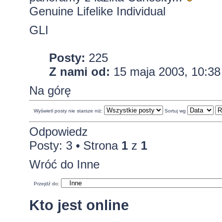
Genuine Lifelike Individual
GLI
Posty:
225
Z nami od:
15 maja 2003, 10:38
Na górę
Wyświetl posty nie starsze niż:
Sortuj wg
Odpowiedz
Posty: 3 • Strona
1
z
1
Wróć do Inne
Przejdź do:
Kto jest online