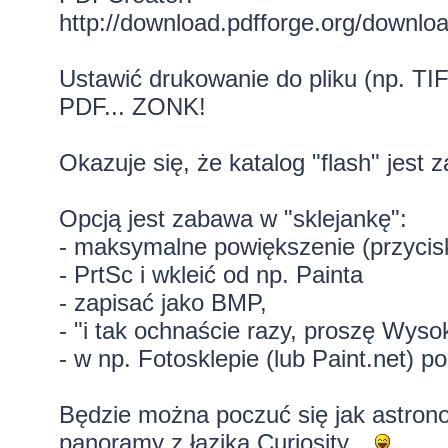
http://download.pdfforge.org/downloa
Ustawić drukowanie do pliku (np. TI
PDF... ZONK!
Okazuje się, że katalog "flash" jest
Opcją jest zabawa w "sklejankę":
- maksymalne powiększenie (przycisk
- PrtSc i wkleić od np. Painta
- zapisać jako BMP,
- "i tak ochnaście razy, proszę Wyso
- w np. Fotosklepie (lub Paint.net) p
Będzie można poczuć się jak astrono
panoramy z łazika Curiosity...