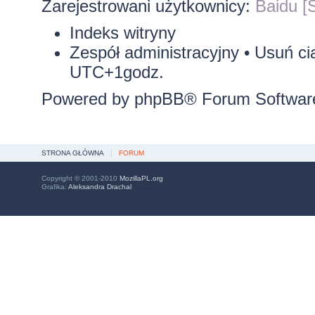
Zarejestrowani użytkownicy:
Baidu [S
Indeks witryny
Zespół administracyjny
•
Usuń ci
UTC+1godz.
Powered by
phpBB
® Forum Softwar
STRONA GŁÓWNA
FORUM
Copyright © 2001-2010
MozillaPL.org
Grafika:
Aleksandra Drachal