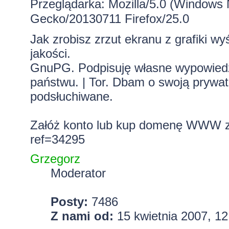
Przeglądarka: Mozilla/5.0 (Windows 
Gecko/20130711 Firefox/25.0
Jak zrobisz zrzut ekranu z grafiki wy
jakości.
GnuPG. Podpisuję własne wypowiedzi.
państwu. | Tor. Dbam o swoją prywa
podsłuchiwane.
Załóż konto lub kup domenę WWW z 
ref=34295
Grzegorz
Moderator
Posty:
7486
Z nami od:
15 kwietnia 2007, 12