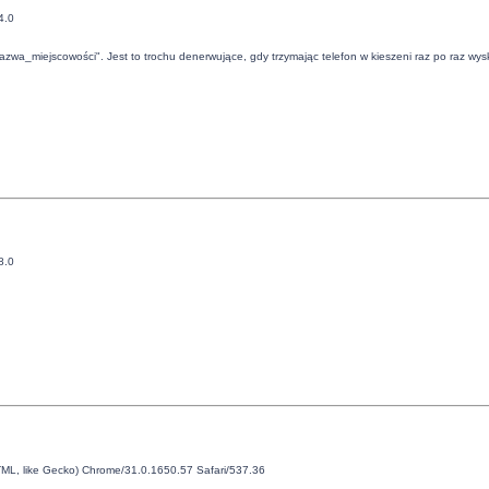
4.0
nazwa_miejscowości". Jest to trochu denerwujące, gdy trzymając telefon w kieszeni raz po raz wys
8.0
ML, like Gecko) Chrome/31.0.1650.57 Safari/537.36