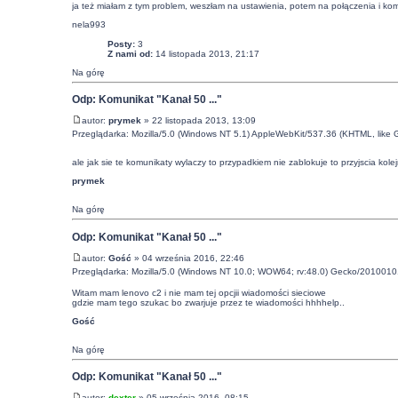
ja też miałam z tym problem, weszłam na ustawienia, potem na połączenia i kom
nela993
Posty:
3
Z nami od:
14 listopada 2013, 21:17
Na górę
Odp: Komunikat "Kanał 50 ..."
autor:
prymek
» 22 listopada 2013, 13:09
Przeglądarka: Mozilla/5.0 (Windows NT 5.1) AppleWebKit/537.36 (KHTML, lik
ale jak sie te komunikaty wylaczy to przypadkiem nie zablokuje to przyjscia kole
prymek
Na górę
Odp: Komunikat "Kanał 50 ..."
autor:
Gość
» 04 września 2016, 22:46
Przeglądarka: Mozilla/5.0 (Windows NT 10.0; WOW64; rv:48.0) Gecko/20100101
Witam mam lenovo c2 i nie mam tej opcjii wiadomości sieciowe
gdzie mam tego szukac bo zwarjuje przez te wiadomości hhhhelp..
Gość
Na górę
Odp: Komunikat "Kanał 50 ..."
autor:
dexter
» 05 września 2016, 08:15