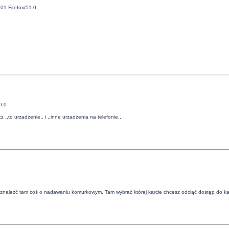
01 Firefox/51.0
9.0
 ,,to urzadzenie,, i ,,inne urzadzenia na telefonie,,
0
 i znaleźć tam coś o nadawaniu komurkowym. Tam wybrać której karcie chcesz odciąć dostęp do k