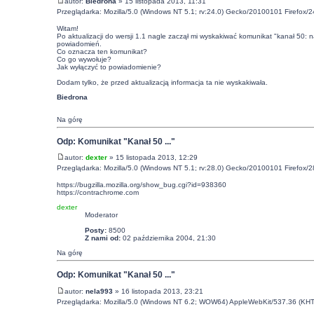
autor:
Biedrona
» 15 listopada 2013, 11:31
Przeglądarka: Mozilla/5.0 (Windows NT 5.1; rv:24.0) Gecko/20100101 Firefox/2
Witam!
Po aktualizacji do wersji 1.1 nagle zaczął mi wyskakiwać komunikat "kanał 50: 
powiadomień.
Co oznacza ten komunikat?
Co go wywołuje?
Jak wyłączyć to powiadomienie?
Dodam tylko, że przed aktualizacją informacja ta nie wyskakiwała.
Biedrona
Na górę
Odp: Komunikat "Kanał 50 ..."
autor:
dexter
» 15 listopada 2013, 12:29
Przeglądarka: Mozilla/5.0 (Windows NT 5.1; rv:28.0) Gecko/20100101 Firefox/2
https://bugzilla.mozilla.org/show_bug.cgi?id=938360
https://contrachrome.com
dexter
Moderator
Posty:
8500
Z nami od:
02 października 2004, 21:30
Na górę
Odp: Komunikat "Kanał 50 ..."
autor:
nela993
» 16 listopada 2013, 23:21
Przeglądarka: Mozilla/5.0 (Windows NT 6.2; WOW64) AppleWebKit/537.36 (KHT