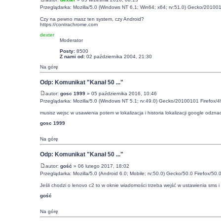
Przeglądarka: Mozilla/5.0 (Windows NT 6.1; Win64; x64; rv:51.0) Gecko/201001
Czy na pewno masz ten system, czy Android?
https://contrachrome.com
dexter
Moderator
Posty:
8500
Z nami od:
02 października 2004, 21:30
Na górę
Odp: Komunikat "Kanał 50 ..."
autor:
gosc 1999
» 05 października 2016, 10:46
Przeglądarka: Mozilla/5.0 (Windows NT 5.1; rv:49.0) Gecko/20100101 Firefox/4
musisz wejsc w usawienia potem w lokalizacja i historia lokalizacji google odznacz
gosc 1999
Na górę
Odp: Komunikat "Kanał 50 ..."
autor:
gość
» 06 lutego 2017, 18:02
Przeglądarka: Mozilla/5.0 (Android 6.0; Mobile; rv:50.0) Gecko/50.0 Firefox/50.
Jeśli chodzi o lenovo c2 to w oknie wiadomości trzeba wejść w ustawienia sms
gość
Na górę