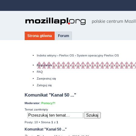
Strona główna
Forum
Indeks witryny
‹
Firefox OS
‹
System operacyjny Firefox OS
Regulamin
FAQ
Zarejestruj się
Zaloguj się
Komunikat "Kanał 50 ..."
Moderator:
Pomocy?!
Temat zamknięty
Posty: 10 • Strona
1
z
1
Komunikat "Kanał 50 ..."