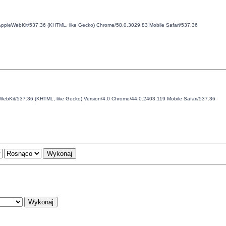
 AppleWebKit/537.36 (KHTML, like Gecko) Chrome/58.0.3029.83 Mobile Safari/537.36
eWebKit/537.36 (KHTML, like Gecko) Version/4.0 Chrome/44.0.2403.119 Mobile Safari/537.36