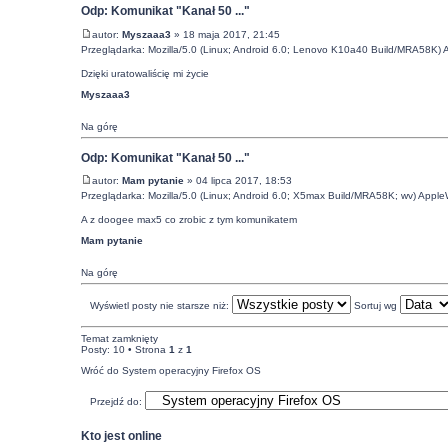
Odp: Komunikat "Kanał 50 ..."
autor:
Myszaaa3
» 18 maja 2017, 21:45
Przeglądarka: Mozilla/5.0 (Linux; Android 6.0; Lenovo K10a40 Build/MRA58K)
Dzięki uratowaliścię mi życie
Myszaaa3
Na górę
Odp: Komunikat "Kanał 50 ..."
autor:
Mam pytanie
» 04 lipca 2017, 18:53
Przeglądarka: Mozilla/5.0 (Linux; Android 6.0; X5max Build/MRA58K; wv) Appl
A z doogee max5 co zrobic z tym komunikatem
Mam pytanie
Na górę
Wyświetl posty nie starsze niż:
Sortuj wg
Temat zamknięty
Posty: 10 • Strona
1
z
1
Wróć do System operacyjny Firefox OS
Przejdź do:
Kto jest online