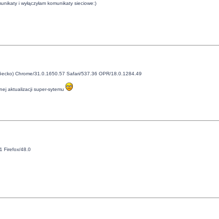
unikaty i wyłączyłam komunikaty sieciowe:)
e Gecko) Chrome/31.0.1650.57 Safari/537.36 OPR/18.0.1284.49
jnej aktualizacji super-sytemu
 Firefox/48.0