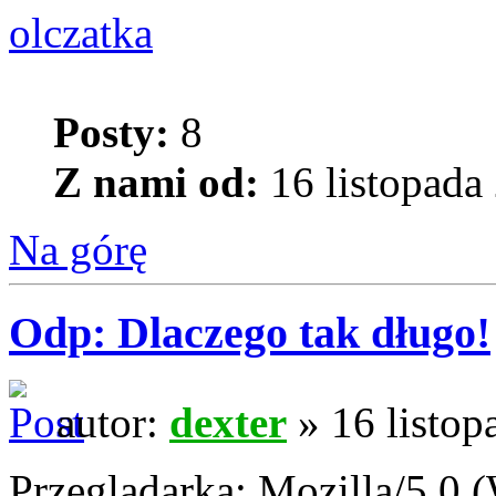
olczatka
Posty:
8
Z nami od:
16 listopada
Na górę
Odp: Dlaczego tak długo!
autor:
dexter
» 16 listop
Przeglądarka: Mozilla/5.0 