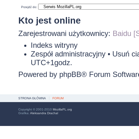
Przejdź do:
Kto jest online
Zarejestrowani użytkownicy:
Baidu [S
Indeks witryny
Zespół administracyjny
•
Usuń ci
UTC+1godz.
Powered by
phpBB
® Forum Softwar
STRONA GŁÓWNA
FORUM
Copyright © 2001-2010
MozillaPL.org
Grafika:
Aleksandra Drachal