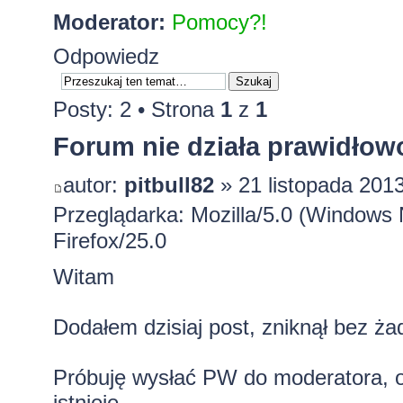
Moderator:
Pomocy?!
Odpowiedz
Posty: 2 • Strona
1
z
1
Forum nie działa prawidłow
autor:
pitbull82
» 21 listopada 2013
Przeglądarka: Mozilla/5.0 (Window
Firefox/25.0
Witam
Dodałem dzisiaj post, zniknął bez ża
Próbuję wysłać PW do moderatora, o
istnieje.