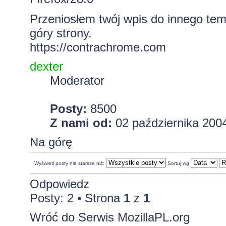
Przeniosłem twój wpis do innego tema
góry strony.
https://contrachrome.com
dexter
Moderator
Posty:
8500
Z nami od:
02 października 2004
Na górę
Wyświetl posty nie starsze niż:
Sortuj wg
Odpowiedz
Posty: 2 • Strona
1
z
1
Wróć do Serwis MozillaPL.org