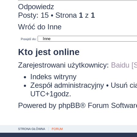
Odpowiedz
Posty: 15 • Strona
1
z
1
Wróć do Inne
Przejdź do:
Kto jest online
Zarejestrowani użytkownicy:
Baidu [S
Indeks witryny
Zespół administracyjny
•
Usuń ci
UTC+1godz.
Powered by
phpBB
® Forum Softwar
STRONA GŁÓWNA
FORUM