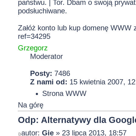
państwu. | Tor. Dbam o swoją prywa
podsłuchiwane.
Załóż konto lub kup domenę WWW z 
ref=34295
Grzegorz
Moderator
Posty:
7486
Z nami od:
15 kwietnia 2007, 12
Strona WWW
Na górę
Odp: Alternatywy dla Googl
autor:
Gie
» 23 lipca 2013, 18:57