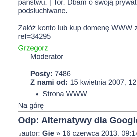
państwu. | Tor. Dbam o swoją prywa
podsłuchiwane.
Załóż konto lub kup domenę WWW z 
ref=34295
Grzegorz
Moderator
Posty:
7486
Z nami od:
15 kwietnia 2007, 12
Strona WWW
Na górę
Odp: Alternatywy dla Googl
autor:
Gie
» 16 czerwca 2013, 09:1