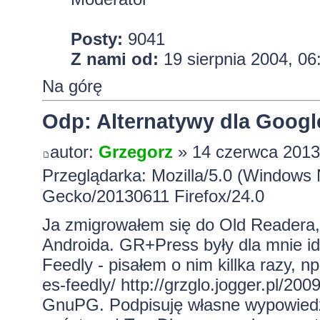
Posty:
9041
Z nami od:
19 sierpnia 2004, 06
Na górę
Odp: Alternatywy dla Googl
autor:
Grzegorz
» 14 czerwca 2013
Przeglądarka: Mozilla/5.0 (Windows 
Gecko/20130611 Firefox/24.0
Ja zmigrowałem się do Old Readera, 
Androida. GR+Press były dla mnie ide
Feedly - pisałem o nim killka razy, n
es-feedly/
http://grzglo.jogger.pl/200
GnuPG. Podpisuję własne wypowiedzi.