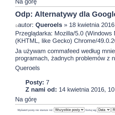
Na górę
Odp: Alternatywy dla Googl
autor:
Queroels
» 18 kwietnia 2016
Przeglądarka: Mozilla/5.0 (Windows
(KHTML, like Gecko) Chrome/49.0.26
Ja używam commafeed według mnie j
programach, żadnych problemów z n
Queroels
Posty:
7
Z nami od:
14 kwietnia 2016, 10
Na górę
Wyświetl posty nie starsze niż:
Sortuj wg