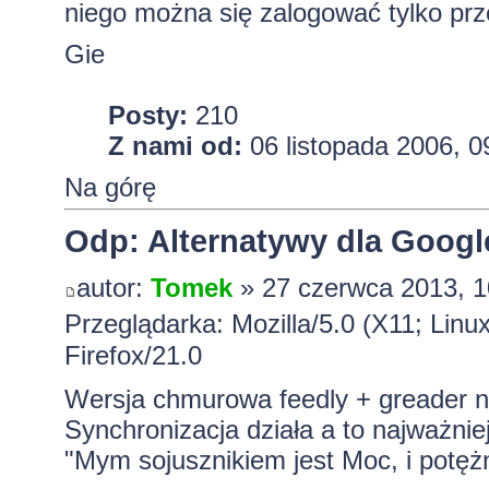
niego można się zalogować tylko pr
Gie
Posty:
210
Z nami od:
06 listopada 2006, 0
Na górę
Odp: Alternatywy dla Googl
autor:
Tomek
» 27 czerwca 2013, 1
Przeglądarka: Mozilla/5.0 (X11; Lin
Firefox/21.0
Wersja chmurowa feedly + greader na
Synchronizacja działa a to najważnie
"Mym sojusznikiem jest Moc, i potężn