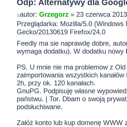
Odp: Alternatywy dla Googl
autor:
Grzegorz
» 23 czerwca 2013
Przeglądarka: Mozilla/5.0 (Windows 
Gecko/20130619 Firefox/24.0
Feedly ma sie naprawdę dobre, auto
wymaga dodatku). W dodatku nowy PR
PS. U mnie nie ma problemow z Old
zaimportowania wszystkich kanałów i
2h, przy ok. 120 kanałach.
GnuPG. Podpisuję własne wypowiedzi.
państwu. | Tor. Dbam o swoją prywa
podsłuchiwane.
Załóż konto lub kup domenę WWW z 