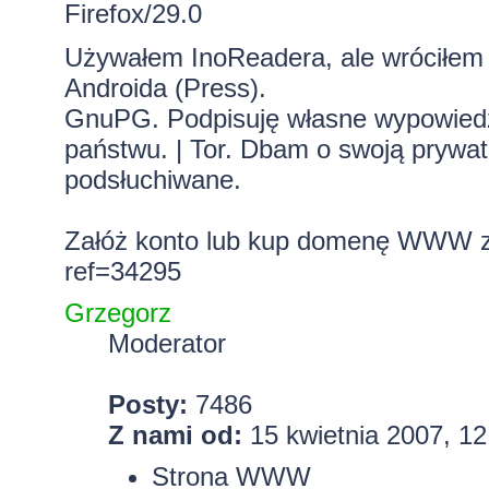
Firefox/29.0
Używałem InoReadera, ale wróciłem d
Androida (
Press
).
GnuPG. Podpisuję własne wypowiedzi.
państwu. | Tor. Dbam o swoją prywa
podsłuchiwane.
Załóż konto lub kup domenę WWW z 
ref=34295
Grzegorz
Moderator
Posty:
7486
Z nami od:
15 kwietnia 2007, 12
Strona WWW