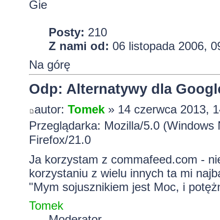
Gie
Posty:
210
Z nami od:
06 listopada 2006, 0
Na górę
Odp: Alternatywy dla Googl
autor:
Tomek
» 14 czerwca 2013, 1
Przeglądarka: Mozilla/5.0 (Window
Firefox/21.0
Ja korzystam z commafeed.com - nie
korzystaniu z wielu innych ta mi najb
"Mym sojusznikiem jest Moc, i potężn
Tomek
Moderator