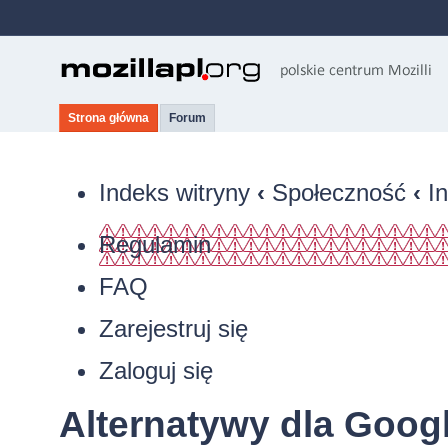
Strona główna
Forum
Indeks witryny
‹
Społeczność
‹
I
Regulamin
FAQ
Zarejestruj się
Zaloguj się
Alternatywy dla Goog