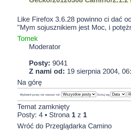
Like Firefox 3.6.28 powinno ci dać 
"Mym sojusznikiem jest Moc, i potężn
Tomek
Moderator
Posty:
9041
Z nami od:
19 sierpnia 2004, 06
Na górę
Wyświetl posty nie starsze niż:
Sortuj wg
Temat zamknięty
Posty: 4 • Strona
1
z
1
Wróć do Przeglądarka Camino