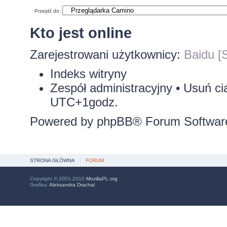
Przejdź do:
Kto jest online
Zarejestrowani użytkownicy:
Baidu [S
Indeks witryny
Zespół administracyjny
•
Usuń ci
UTC+1godz.
Powered by
phpBB
® Forum Softwar
STRONA GŁÓWNA
FORUM
Copyright © 2001-2010
MozillaPL.org
Grafika:
Aleksandra Drachal