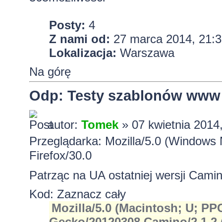
Posty:
4
Z nami od:
27 marca 2014, 21:3
Lokalizacja:
Warszawa
Na górę
Odp: Testy szablonów www
autor:
Tomek
» 07 kwietnia 2014
Przeglądarka: Mozilla/5.0 (Window
Firefox/30.0
Patrząc na UA ostatniej wersji Camin
Kod:
Zaznacz cały
Mozilla/5.0 (Macintosh; U; PPC
Gecko/20120308 Camino/2.1.2 (M