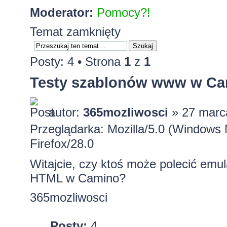
Moderator:
Pomocy?!
Temat zamknięty
Posty: 4 • Strona
1
z
1
Testy szablonów www w C
autor:
365mozliwosci
» 27 marc
Przeglądarka: Mozilla/5.0 (Window
Firefox/28.0
Witajcie, czy ktoś może polecić emu
HTML w Camino?
365mozliwosci
Posty:
4