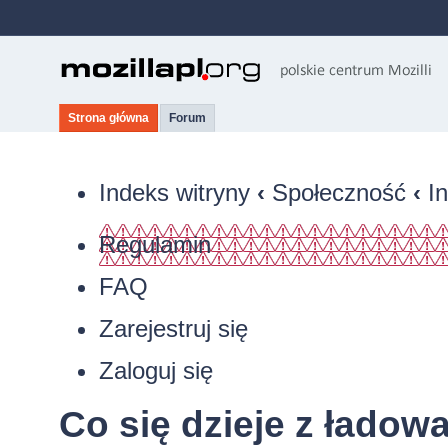
Strona główna
Forum
Indeks witryny
‹
Społeczność
‹
I
Regulamin
FAQ
Zarejestruj się
Zaloguj się
Co się dzieje z ładow