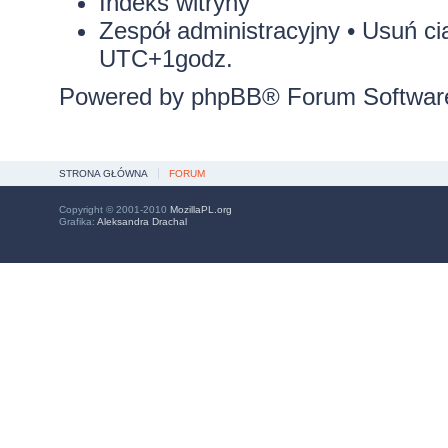
Indeks witryny
Zespół administracyjny
•
Usuń ci
UTC+1godz.
Powered by
phpBB
® Forum Softwar
STRONA GŁÓWNA
FORUM
Copyright © 2001-2010
MozillaPL.org
Grafika:
Aleksandra Drachal