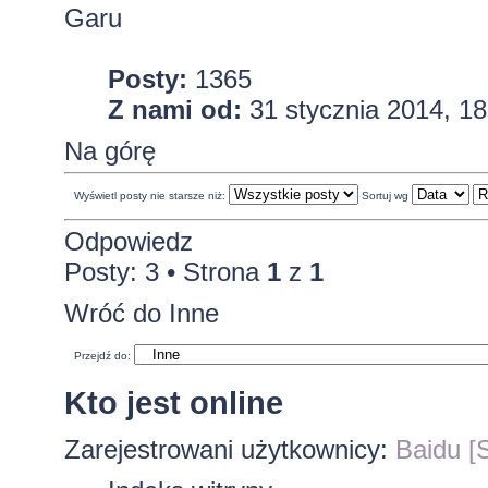
Garu
Posty:
1365
Z nami od:
31 stycznia 2014, 18
Na górę
Wyświetl posty nie starsze niż:
Sortuj wg
Odpowiedz
Posty: 3 • Strona
1
z
1
Wróć do Inne
Przejdź do:
Kto jest online
Zarejestrowani użytkownicy:
Baidu [S