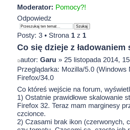
Moderator:
Pomocy?!
Odpowiedz
Posty: 3 • Strona
1
z
1
Co się dzieje z ładowaniem 
autor:
Garu
» 25 listopada 2014, 15
Przeglądarka: Mozilla/5.0 (Windows
Firefox/34.0
Co któreś wejście na forum, wyświetla
1) Ostatnie prawidłowe skalowanie st
Firefox 32. Teraz mam marginesy pr
czcionce.
2) Czasami brak ikon (czerwonych, c
czy tematu. Czasami są, często ich n