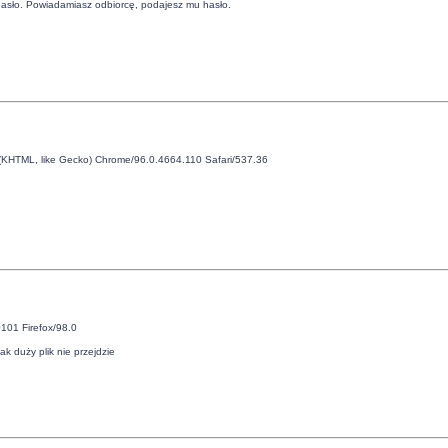
a hasło. Powiadamiasz odbiorcę, podajesz mu hasło.
 (KHTML, like Gecko) Chrome/96.0.4664.110 Safari/537.36
101 Firefox/98.0
ak duży plik nie przejdzie