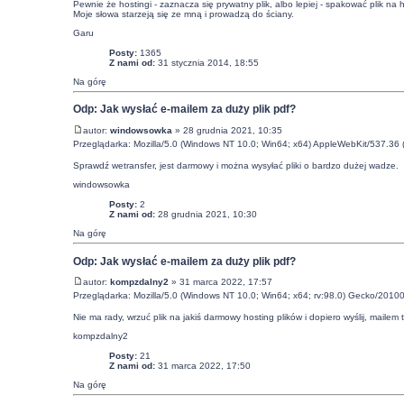
Pewnie że hostingi - zaznacza się prywatny plik, albo lepiej - spakować plik n
Moje słowa starzeją się ze mną i prowadzą do ściany.
Garu
Posty:
1365
Z nami od:
31 stycznia 2014, 18:55
Na górę
Odp: Jak wysłać e-mailem za duży plik pdf?
autor:
windowsowka
» 28 grudnia 2021, 10:35
Przeglądarka: Mozilla/5.0 (Windows NT 10.0; Win64; x64) AppleWebKit/537.36
Sprawdź wetransfer, jest darmowy i można wysyłać pliki o bardzo dużej wadze.
windowsowka
Posty:
2
Z nami od:
28 grudnia 2021, 10:30
Na górę
Odp: Jak wysłać e-mailem za duży plik pdf?
autor:
kompzdalny2
» 31 marca 2022, 17:57
Przeglądarka: Mozilla/5.0 (Windows NT 10.0; Win64; x64; rv:98.0) Gecko/20100
Nie ma rady, wrzuć plik na jakiś darmowy hosting plików i dopiero wyślij, mailem t
kompzdalny2
Posty:
21
Z nami od:
31 marca 2022, 17:50
Na górę