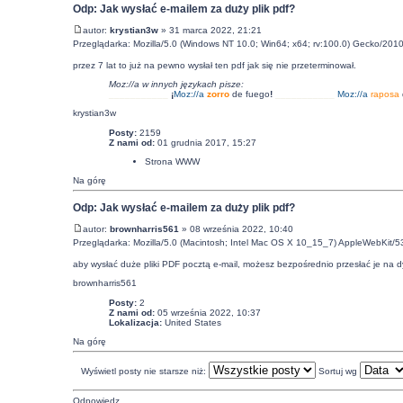
Odp: Jak wysłać e-mailem za duży plik pdf?
autor:
krystian3w
» 31 marca 2022, 21:21
Przeglądarka: Mozilla/5.0 (Windows NT 10.0; Win64; x64; rv:100.0) Gecko/201
przez 7 lat to już na pewno wysłał ten pdf jak się nie przeterminował.
Moz://a w innych językach pisze:
___________
¡
Moz:
//a
zorro
de fuego
!
___________
Moz:
//a
raposa
krystian3w
Posty:
2159
Z nami od:
01 grudnia 2017, 15:27
Strona WWW
Na górę
Odp: Jak wysłać e-mailem za duży plik pdf?
autor:
brownharris561
» 08 września 2022, 10:40
Przeglądarka: Mozilla/5.0 (Macintosh; Intel Mac OS X 10_15_7) AppleWebKit/5
aby wysłać duże pliki PDF pocztą e-mail, możesz bezpośrednio przesłać je na d
brownharris561
Posty:
2
Z nami od:
05 września 2022, 10:37
Lokalizacja:
United States
Na górę
Wyświetl posty nie starsze niż:
Sortuj wg
Odpowiedz