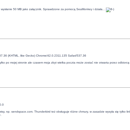
a na wysłanie 50 MB jako załącznik. Sprawdzone za pomocą
SeaMonkey
i działa...
537.36 (KHTML, like Gecko) Chrome/42.0.2311.135 Safari/537.36
ylko po mojej stronie ale czasem moja zbyt wielka poczta może zostać nie otwarta przez odbiorcę
0.0
sy, np. sendspace.com. Thunderbird też obsługuje różne chmury, w zasadzie wysyła się tylko link
.