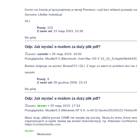
Konto na Interia.pl (przynajmniej w wersji Premium, czyli bez reklam) pozwal
Genuine Lifelike Individual
GLI
Posty:
225
Z nami od:
15 maja 2003, 10:38
Na górę
Odp: Jak wysłać e-mailem za duży plik pdf?
autor:
sanioki
» 05 maja 2015, 16:50
Przeglądarka: Mozilla/5.0 (Macintosh; Intel Mac OS X 10_10_3) AppleWebKit/
Bardzo dziękuje za pomoc Beata072 i GLI. Z tego co wiem to problem stoi nie t
sanioki
Posty:
8
Z nami od:
06 grudnia 2009, 23:15
Na górę
Odp: Jak wysłać e-mailem za duży plik pdf?
autor:
dexter
» 05 maja 2015, 17:33
Przeglądarka: Mozilla/5.0 (Windows NT 6.0; rv:40.0) Gecko/20100101 Firefox/4
Masz rację, plików ponad 10MB nie wysyła się pocztą. Służą ku temu różne serwi
organizacjach w ogóle stawia się serwer dokumentacji, np. Atlassian Confluence
https://contrachrome.com
dexter
Moderator