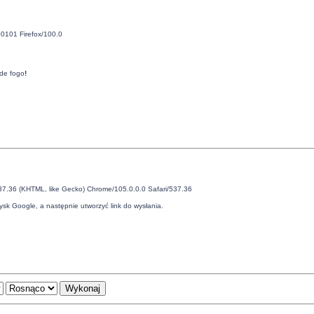
00101 Firefox/100.0
de fogo
!
37.36 (KHTML, like Gecko) Chrome/105.0.0.0 Safari/537.36
ysk Google, a następnie utworzyć link do wysłania.