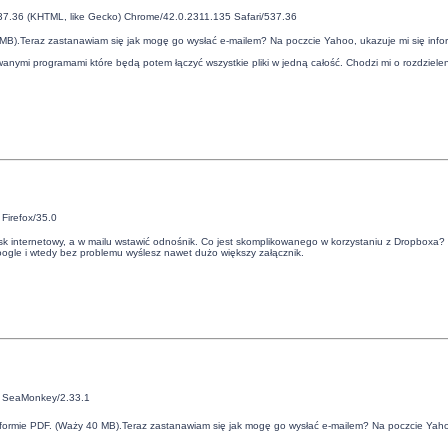
537.36 (KHTML, like Gecko) Chrome/42.0.2311.135 Safari/537.36
40 MB).Teraz zastanawiam się jak mogę go wysłać e-mailem? Na poczcie Yahoo, ukazuje mi się i
wanymi programami które będą potem łączyć wszystkie pliki w jedną całość. Chodzi mi o rozdzielen
Firefox/35.0
o dysk internetowy, a w mailu wstawić odnośnik. Co jest skomplikowanego w korzystaniu z Dropbox
oogle i wtedy bez problemu wyślesz nawet dużo większy załącznik.
1 SeaMonkey/2.33.1
 w formie PDF. (Waży 40 MB).Teraz zastanawiam się jak mogę go wysłać e-mailem? Na poczcie Ya