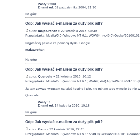
Posty:
8500
Z nami od:
02 października 2004, 21:30
Na górę
Odp: Jak wysłać e-mailem za duży plik pdf?
autor:
majaturchan
» 22 września 2015, 08:39
Przeglądarka: Mozilla/5.0 (Windows NT 6.1; WOW64; rv:40.0) Gecko/20100101 
Najprościej pewnie za pomocą dysku Google...
majaturchan
Na górę
Odp: Jak wysłać e-mailem za duży plik pdf?
autor:
Queroels
» 21 kwietnia 2016, 10:12
Przeglądarka: Mozilla/5.0 (Windows NT 6.1; Win64; x64) AppleWebKit/537.36 
Ja tam zawsze wrzucam na jakiś hosting i tyle, nie pcham tego w meile bo nie w
Queroels
Posty:
7
Z nami od:
14 kwietnia 2016, 10:18
Na górę
Odp: Jak wysłać e-mailem za duży plik pdf?
autor:
Garu
» 22 kwietnia 2016, 22:45
Przeglądarka: Mozilla/5.0 (Windows NT 5.1; rv:38.9) Gecko/20100101 Goanna/