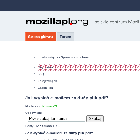
Strona główna
Forum
Indeks witryny
‹
Społeczność
‹
Inne
Regulamin
FAQ
Zarejestruj się
Zaloguj się
Jak wysłać e-mailem za duży plik pdf?
Moderator:
Pomocy?!
Odpowiedz
Posty: 12 • Strona
1
z
1
Jak wysłać e-mailem za duży plik pdf?