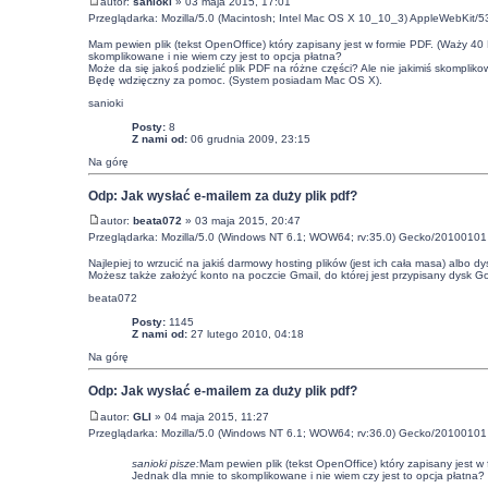
autor:
sanioki
» 03 maja 2015, 17:01
Przeglądarka: Mozilla/5.0 (Macintosh; Intel Mac OS X 10_10_3) AppleWebKit/
Mam pewien plik (tekst OpenOffice) który zapisany jest w formie PDF. (Waży 
skomplikowane i nie wiem czy jest to opcja płatna?
Może da się jakoś podzielić plik PDF na różne części? Ale nie jakimiś skompliko
Będę wdzięczny za pomoc. (System posiadam Mac OS X).
sanioki
Posty:
8
Z nami od:
06 grudnia 2009, 23:15
Na górę
Odp: Jak wysłać e-mailem za duży plik pdf?
autor:
beata072
» 03 maja 2015, 20:47
Przeglądarka: Mozilla/5.0 (Windows NT 6.1; WOW64; rv:35.0) Gecko/20100101 
Najlepiej to wrzucić na jakiś darmowy hosting plików (jest ich cała masa) alb
Możesz także założyć konto na poczcie Gmail, do której jest przypisany dysk G
beata072
Posty:
1145
Z nami od:
27 lutego 2010, 04:18
Na górę
Odp: Jak wysłać e-mailem za duży plik pdf?
autor:
GLI
» 04 maja 2015, 11:27
Przeglądarka: Mozilla/5.0 (Windows NT 6.1; WOW64; rv:36.0) Gecko/2010010
sanioki pisze:
Mam pewien plik (tekst OpenOffice) który zapisany jest
Jednak dla mnie to skomplikowane i nie wiem czy jest to opcja płatna?