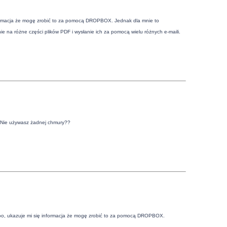
nformacja że mogę zrobić to za pomocą DROPBOX. Jednak dla mnie to
ie na różne części plików PDF i wysłanie ich za pomocą wielu różnych e-maili.
a? Nie używasz żadnej chmury??
hoo, ukazuje mi się informacja że mogę zrobić to za pomocą DROPBOX.