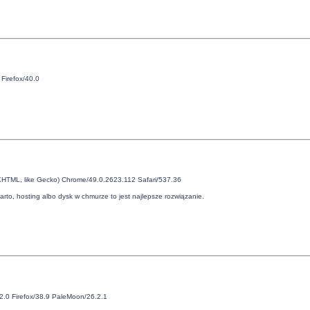
Firefox/40.0
(KHTML, like Gecko) Chrome/49.0.2623.112 Safari/537.36
arto, hosting albo dysk w chmurze to jest najlepsze rozwiązanie.
2.0 Firefox/38.9 PaleMoon/26.2.1