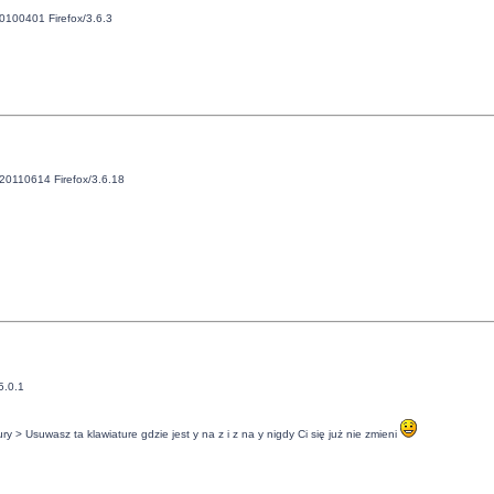
20100401 Firefox/3.6.3
/20110614 Firefox/3.6.18
5.0.1
y > Usuwasz ta klawiature gdzie jest y na z i z na y nigdy Ci się już nie zmieni