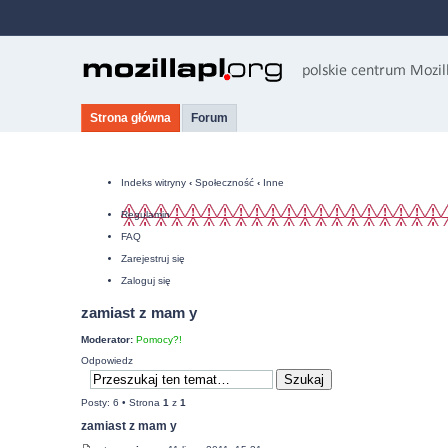
Strona główna
Forum
Indeks witryny
‹
Społeczność
‹
Inne
Regulamin
FAQ
Zarejestruj się
Zaloguj się
zamiast z mam y
Moderator:
Pomocy?!
Odpowiedz
Posty: 6 • Strona
1
z
1
zamiast z mam y