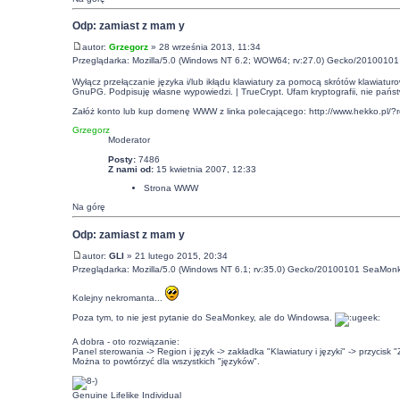
Odp: zamiast z mam y
autor:
Grzegorz
» 28 września 2013, 11:34
Przeglądarka: Mozilla/5.0 (Windows NT 6.2; WOW64; rv:27.0) Gecko/20100101 
Wyłącz przełączanie języka i/lub ikłądu klawiatury za pomocą skrótów klawiatur
GnuPG. Podpisuję własne wypowiedzi. | TrueCrypt. Ufam kryptografii, nie pańs
Załóż konto lub kup domenę WWW z linka polecającego:
http://www.hekko.pl/?
Grzegorz
Moderator
Posty:
7486
Z nami od:
15 kwietnia 2007, 12:33
Strona WWW
Na górę
Odp: zamiast z mam y
autor:
GLI
» 21 lutego 2015, 20:34
Przeglądarka: Mozilla/5.0 (Windows NT 6.1; rv:35.0) Gecko/20100101 SeaMon
Kolejny nekromanta...
Poza tym, to nie jest pytanie do SeaMonkey, ale do Windowsa.
A dobra - oto rozwiązanie:
Panel sterowania -> Region i język -> zakładka "Klawiatury i języki" -> przyci
Można to powtórzyć dla wszystkich "języków".
Genuine Lifelike Individual