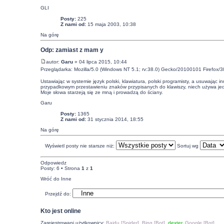
GLI
Posty:
225
Z nami od:
15 maja 2003, 10:38
Na górę
Odp: zamiast z mam y
autor:
Garu
» 04 lipca 2015, 10:44
Przeglądarka: Mozilla/5.0 (Windows NT 5.1; rv:38.0) Gecko/20100101 Firefox/3
Ustawiając w systemie język polski, klawiatura, polski programisty, a usuwając in
przypadkowym przestawieniu znaków przypisanych do klawiszy, niech używa jedno
Moje słowa starzeją się ze mną i prowadzą do ściany.
Garu
Posty:
1365
Z nami od:
31 stycznia 2014, 18:55
Na górę
Wyświetl posty nie starsze niż:
Sortuj wg
Odpowiedz
Posty: 6 • Strona
1
z
1
Wróć do Inne
Przejdź do:
Kto jest online
Zarejestrowani użytkownicy:
Baidu [Spider]
,
Bing [Bot]
,
dexter
,
Google [Bot]