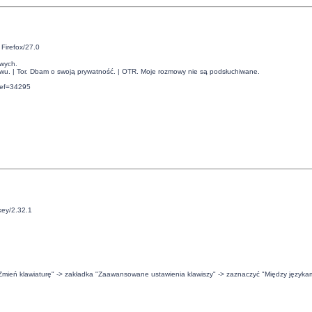
Firefox/27.0
owych.
twu. | Tor. Dbam o swoją prywatność. | OTR. Moje rozmowy nie są podsłuchiwane.
ref=34295
key/2.32.1
sk "Zmień klawiaturę" -> zakładka "Zaawansowane ustawienia klawiszy" -> zaznaczyć "Między języka