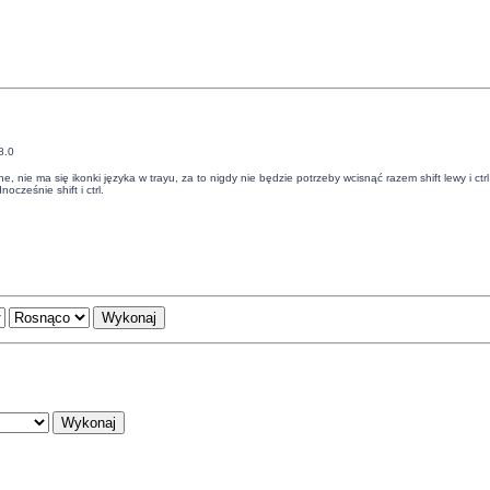
8.0
ne, nie ma się ikonki języka w trayu, za to nigdy nie będzie potrzeby wcisnąć razem shift lewy i ct
cześnie shift i ctrl.