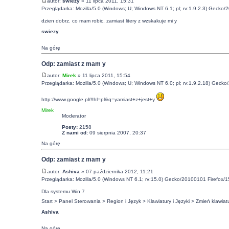
autor:
swiezy
» 11 lipca 2011, 15:31
Przeglądarka: Mozilla/5.0 (Windows; U; Windows NT 6.1; pl; rv:1.9.2.3) Gecko/
dzien dobrz. co mam robic, zamiast litery z wzskakuje mi y
swiezy
Na górę
Odp: zamiast z mam y
autor:
Mirek
» 11 lipca 2011, 15:54
Przeglądarka: Mozilla/5.0 (Windows; U; Windows NT 6.0; pl; rv:1.9.2.18) Gecko
http://www.google.pl/#hl=pl&q=yamiast+z+jest+y
Mirek
Moderator
Posty:
2158
Z nami od:
09 sierpnia 2007, 20:37
Na górę
Odp: zamiast z mam y
autor:
Ashiva
» 07 października 2012, 11:21
Przeglądarka: Mozilla/5.0 (Windows NT 6.1; rv:15.0) Gecko/20100101 Firefox/1
Dla systemu Win 7
Start > Panel Sterowania > Region i Język > Klawiatury i Języki > Zmień klawiatur
Ashiva
Na górę